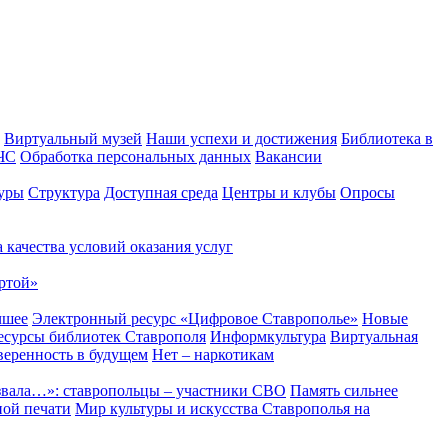
Виртуальный музей
Наши успехи и достижения
Библиотека в
 ЧС
Обработка персональных данных
Вакансии
уры
Структура
Доступная среда
Центры и клубы
Опросы
 качества условий оказания услуг
ртой»
чшее
Электронный ресурс «Цифровое Ставрополье»
Новые
сурсы библиотек Ставрополя
Информкультура
Виртуальная
веренность в будущем
Нет – наркотикам
звала…»: ставропольцы – участники СВО
Память сильнее
ной печати
Мир культуры и искусства Ставрополья на