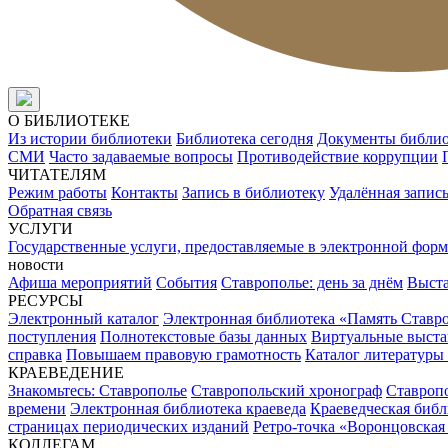
О БИБЛИОТЕКЕ
Из истории библиотеки
Библиотека сегодня
Документы библи
СМИ
Часто задаваемые вопросы
Противодействие коррупции
ЧИТАТЕЛЯМ
Режим работы
Контакты
Запись в библиотеку
Удалённая запис
Обратная связь
УСЛУГИ
Государственные услуги, предоставляемые в электронной форм
новости
Афиша мероприятий
События
Ставрополье: день за днём
Выст
РЕСУРСЫ
Электронный каталог
Электронная библиотека «Память Ставр
поступления
Полнотекстовые базы данных
Виртуальные выста
справка
Повышаем правовую грамотность
Каталог литературы
КРАЕВЕДЕНИЕ
Знакомьтесь: Ставрополье
Ставропольский хронограф
Ставропо
времени
Электронная библиотека краеведа
Краеведческая биб
страницах периодических изданий
Ретро-точка «Воронцовская
КОЛЛЕГАМ