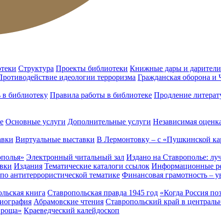
отеки
Структура
Проекты библиотеки
Книжные дары и дарители
Противодействие идеологии терроризма
Гражданская оборона и
ь в библиотеку
Правила работы в библиотеке
Продление литерат
е
Основные услуги
Дополнительные услуги
Независимая оценка
авки
Виртуальные выставки
В Лермонтовку – с «Пушкинской ка
ополья»
Электронный читальный зал
Издано на Ставрополье: лу
вки
Издания
Тематические каталоги ссылок
Информационные ре
 по антитеррористической тематике
Финансовая грамотность – у
льская книга
Ставропольская правда 1945 год
«Когда Россия по
лиография
Абрамовские чтения
Ставропольский край в централь
 роща»
Краеведческий калейдоскоп