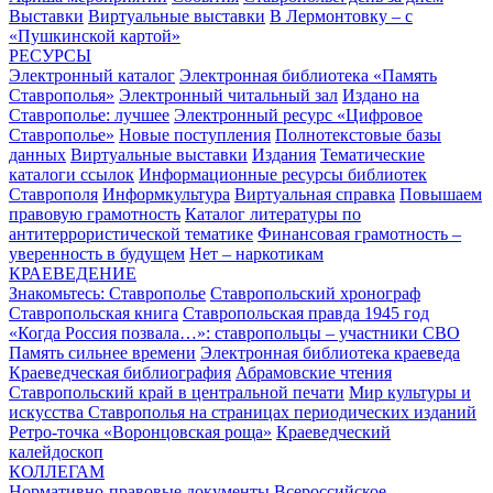
Выставки
Виртуальные выставки
В Лермонтовку – с
«Пушкинской картой»
РЕСУРСЫ
Электронный каталог
Электронная библиотека «Память
Ставрополья»
Электронный читальный зал
Издано на
Ставрополье: лучшее
Электронный ресурс «Цифровое
Ставрополье»
Новые поступления
Полнотекстовые базы
данных
Виртуальные выставки
Издания
Тематические
каталоги ссылок
Информационные ресурсы библиотек
Ставрополя
Информкультура
Виртуальная справка
Повышаем
правовую грамотность
Каталог литературы по
антитеррористической тематике
Финансовая грамотность –
уверенность в будущем
Нет – наркотикам
КРАЕВЕДЕНИЕ
Знакомьтесь: Ставрополье
Ставропольский хронограф
Ставропольская книга
Ставропольская правда 1945 год
«Когда Россия позвала…»: ставропольцы – участники СВО
Память сильнее времени
Электронная библиотека краеведа
Краеведческая библиография
Абрамовские чтения
Ставропольский край в центральной печати
Мир культуры и
искусства Ставрополья на страницах периодических изданий
Ретро-точка «Воронцовская роща»
Краеведческий
калейдоскоп
КОЛЛЕГАМ
Нормативно-правовые документы
Всероссийское