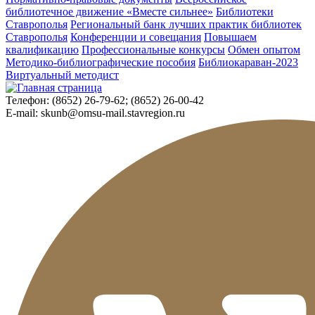
библиотечное движение «Вместе сильнее»
Библиотеки
Ставрополья
Региональный банк лучших практик библиотек
Ставрополья
Конференции и совещания
Повышаем
квалификацию
Профессиональные конкурсы
Обмен опытом
Методико-библиографические пособия
Библиокараван-2023
Виртуальный методист
Телефон:
(8652) 26-79-62; (8652) 26-00-42
E-mail:
skunb@omsu-mail.stavregion.ru