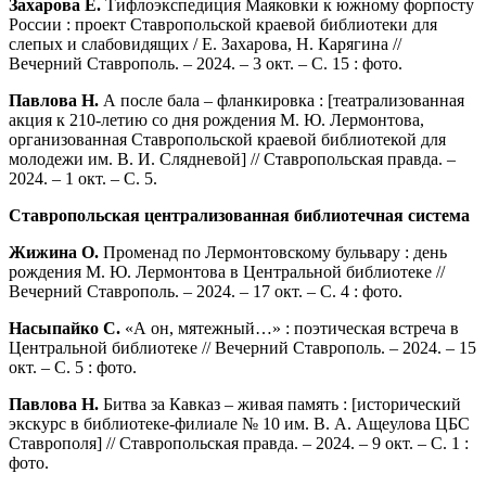
Захарова Е.
Тифлоэкспедиция Маяковки к южному форпосту
России : проект Ставропольской краевой библиотеки для
слепых и слабовидящих / Е. Захарова, Н. Карягина //
Вечерний Ставрополь. – 2024. – 3 окт. – С. 15 : фото.
Павлова Н.
А после бала – фланкировка : [театрализованная
акция к 210-летию со дня рождения М. Ю. Лермонтова,
организованная Ставропольской краевой библиотекой для
молодежи им. В. И. Слядневой] // Ставропольская правда. –
2024. – 1 окт. – С. 5.
Ставропольская централизованная библиотечная система
Жижина О.
Променад по Лермонтовскому бульвару : день
рождения М. Ю. Лермонтова в Центральной библиотеке //
Вечерний Ставрополь. – 2024. – 17 окт. – С. 4 : фото.
Насыпайко С.
«А он, мятежный…» : поэтическая встреча в
Центральной библиотеке // Вечерний Ставрополь. – 2024. – 15
окт. – С. 5 : фото.
Павлова Н.
Битва за Кавказ – живая память : [исторический
экскурс в библиотеке-филиале № 10 им. В. А. Ащеулова ЦБС
Ставрополя] // Ставропольская правда. – 2024. – 9 окт. – С. 1 :
фото.