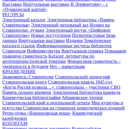
Выставки
Виртуальные выставки
В Лермонтовку – с
«Пушкинской картой»
РЕСУРСЫ
Электронный каталог
Электронная библиотека «Память
Ставрополья»
Электронный читальный зал
Издано на
Ставрополье: лучшее
Электронный ресурс «Цифровое
Ставрополье»
Новые поступления
Полнотекстовые базы
данных
Виртуальные выставки
Издания
Тематические
каталоги ссылок
Информационные ресурсы библиотек
Ставрополя
Информкультура
Виртуальная справка
Повышаем
правовую грамотность
Каталог литературы по
антитеррористической тематике
Финансовая грамотность –
уверенность в будущем
Нет – наркотикам
КРАЕВЕДЕНИЕ
Знакомьтесь: Ставрополье
Ставропольский хронограф
Ставропольская книга
Ставропольская правда 1945 год
«Когда Россия позвала…»: ставропольцы – участники СВО
Память сильнее времени
Электронная библиотека краеведа
Краеведческая библиография
Абрамовские чтения
Ставропольский край в центральной печати
Мир культуры и
искусства Ставрополья на страницах периодических изданий
Ретро-точка «Воронцовская роща»
Краеведческий
калейдоскоп
КОЛЛЕГАМ
Нормативно-правовые документы
Всероссийское