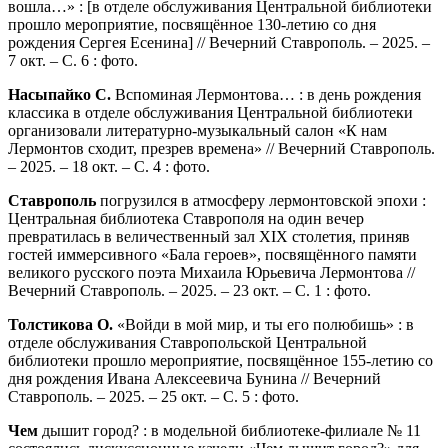
вошла…» : [в отделе обслуживания Центральной библиотеки
прошло мероприятие, посвящённое 130-летию со дня
рождения Сергея Есенина] // Вечерний Ставрополь. – 2025. –
7 окт. – С. 6 : фото.
Насыпайко С.
Вспоминая Лермонтова… : в день рождения
классика в отделе обслуживания Центральной библиотеки
организовали литературно-музыкальный салон «К нам
Лермонтов сходит, презрев времена» // Вечерний Ставрополь.
– 2025. – 18 окт. – С. 4 : фото.
Ставрополь
погрузился в атмосферу лермонтовской эпохи :
Центральная библиотека Ставрополя на один вечер
превратилась в величественный зал XIX столетия, приняв
гостей иммерсивного «Бала героев», посвящённого памяти
великого русского поэта Михаила Юрьевича Лермонтова //
Вечерний Ставрополь. – 2025. – 23 окт. – С. 1 : фото.
Толстикова О.
«Войди в мой мир, и ты его полюбишь» : в
отделе обслуживания Ставропольской Центральной
библиотеки прошло мероприятие, посвящённое 155-летию со
дня рождения Ивана Алексеевича Бунина // Вечерний
Ставрополь. – 2025. – 25 окт. – С. 5 : фото.
Чем
дышит город? : в модельной библиотеке-филиале № 11