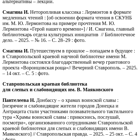
альтернативы – лекции.
Смагина И.
Неторопливая классика : Лермонтов в формате
медленных чтений : [об освоении формата чтения в СКУНБ
им. М. Ю. Лермонтова на примере прочтения М. Ю.
Лермонтова «Герой нашего времени»] / И. Смагина, главный
библиотекарь отдела культурных инициатив // Библиотечное
дело. – 2025. – № 16. – С. 28–29 : фото.
Смагина И.
Путешествуем в прошлое – попадаем в будущее :
в Ставропольской краевой научной библиотеке имени М.
Лермонтова состоялся благодарственный вечер грантового
проекта «Воронцовская роща»// Вечерний Ставрополь. – 2025.
– 14 окт. – С. 5 : фото.
Ставропольская краевая библиотека
для слепых и слабовидящих им. В. Маяковского
Пантелеева Н.
Донбассу – о храмах воинской славы :
[незрячие и слабовидящие жители городов Донецка и
Антрацита стали участниками познавательного тактильного
тура «Храмы воинской славы : прикоснись, послушай,
посмотри», организованного сотрудниками Ставропольской
краевой библиотеки для слепых и слабовидящих имени В.
Маяковского] // Ставропольская правда. – 2025. – 25 окт. – С. 4
: фото.