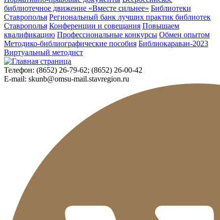
библиотечное движение «Вместе сильнее»
Библиотеки
Ставрополья
Региональный банк лучших практик библиотек
Ставрополья
Конференции и совещания
Повышаем
квалификацию
Профессиональные конкурсы
Обмен опытом
Методико-библиографические пособия
Библиокараван-2023
Виртуальный методист
Телефон:
(8652) 26-79-62; (8652) 26-00-42
E-mail:
skunb@omsu-mail.stavregion.ru