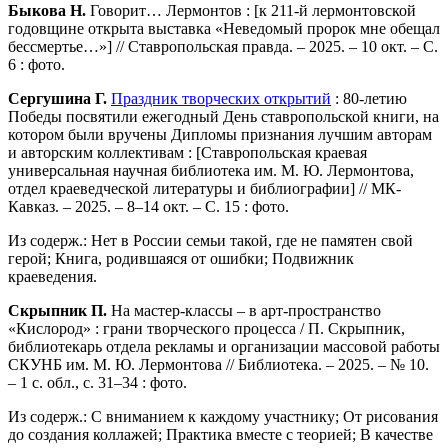
Быкова Н.
Говорит… Лермонтов : [к 211-й лермонтовской
годовщине открыта выставка «Неведомый пророк мне обещал
бессмертье…»] // Ставропольская правда. – 2025. – 10 окт. – С.
6 : фото.
Сергушина Г.
Праздник творческих открытий
: 80-летию
Победы посвятили ежегодный День ставропольской книги, на
котором были вручены Дипломы признания лучшим авторам
и авторским коллективам : [Ставропольская краевая
универсальная научная библиотека им. М. Ю. Лермонтова,
отдел краеведческой литературы и библиографии] // МК-
Кавказ. – 2025. – 8–14 окт. – С. 15 : фото.
Из содерж.: Нет в России семьи такой, где не памятен свой
герой; Книга, родившаяся от ошибки; Подвижник
краеведения.
Скрыпник П.
На мастер-классы – в арт-пространство
«Кислород» : грани творческого процесса / П. Скрыпник,
библиотекарь отдела рекламы и организации массовой работы
СКУНБ им. М. Ю. Лермонтова // Библиотека. – 2025. – № 10.
– 1 с. обл., с. 31–34 : фото.
Из содерж.: С вниманием к каждому участнику; От рисования
до создания коллажей; Практика вместе с теорией; В качестве