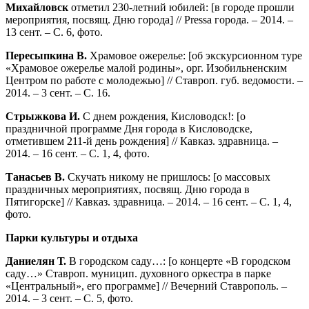
Михайловск
отметил 230-летний юбилей: [в городе прошли
мероприятия, посвящ. Дню города] // Pressa города. – 2014. –
13 сент. – С. 6, фото.
Пересыпкина В.
Храмовое ожерелье: [об экскурсионном туре
«Храмовое ожерелье малой родины», орг. Изобильненским
Центром по работе с молодежью] // Ставроп. губ. ведомости. –
2014. – 3 сент. – С. 16.
Стрыжкова И.
С днем рождения, Кисловодск!: [о
праздничной программе Дня города в Кисловодске,
отметившем 211-й день рождения] // Кавказ. здравница. –
2014. – 16 сент. – С. 1, 4, фото.
Танасьев В.
Скучать никому не пришлось: [о массовых
праздничных мероприятиях, посвящ. Дню города в
Пятигорске] // Кавказ. здравница. – 2014. – 16 сент. – С. 1, 4,
фото.
Парки культуры и отдыха
Даниелян Т.
В городском саду…: [о концерте «В городском
саду…» Ставроп. муницип. духовного оркестра в парке
«Центральный», его программе] // Вечерний Ставрополь. –
2014. – 3 сент. – С. 5, фото.