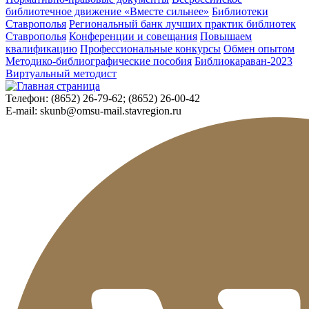
библиотечное движение «Вместе сильнее»
Библиотеки
Ставрополья
Региональный банк лучших практик библиотек
Ставрополья
Конференции и совещания
Повышаем
квалификацию
Профессиональные конкурсы
Обмен опытом
Методико-библиографические пособия
Библиокараван-2023
Виртуальный методист
Телефон:
(8652) 26-79-62; (8652) 26-00-42
E-mail:
skunb@omsu-mail.stavregion.ru