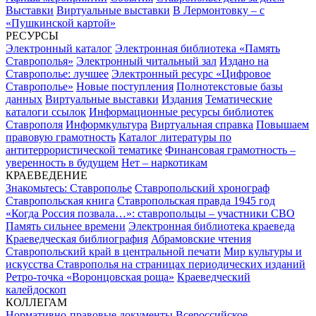
Выставки
Виртуальные выставки
В Лермонтовку – с
«Пушкинской картой»
РЕСУРСЫ
Электронный каталог
Электронная библиотека «Память
Ставрополья»
Электронный читальный зал
Издано на
Ставрополье: лучшее
Электронный ресурс «Цифровое
Ставрополье»
Новые поступления
Полнотекстовые базы
данных
Виртуальные выставки
Издания
Тематические
каталоги ссылок
Информационные ресурсы библиотек
Ставрополя
Информкультура
Виртуальная справка
Повышаем
правовую грамотность
Каталог литературы по
антитеррористической тематике
Финансовая грамотность –
уверенность в будущем
Нет – наркотикам
КРАЕВЕДЕНИЕ
Знакомьтесь: Ставрополье
Ставропольский хронограф
Ставропольская книга
Ставропольская правда 1945 год
«Когда Россия позвала…»: ставропольцы – участники СВО
Память сильнее времени
Электронная библиотека краеведа
Краеведческая библиография
Абрамовские чтения
Ставропольский край в центральной печати
Мир культуры и
искусства Ставрополья на страницах периодических изданий
Ретро-точка «Воронцовская роща»
Краеведческий
калейдоскоп
КОЛЛЕГАМ
Нормативно-правовые документы
Всероссийское