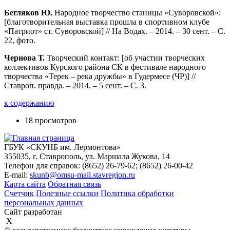
Бегляков Ю.
Народное творчество станицы «Суворовской»:
[благотворительная выставка прошла в спортивном клубе
«Патриот» ст. Суворовской] // На Водах. – 2014. – 30 сент. – С.
22, фото.
Чернова Т.
Творческий контакт: [об участии творческих
коллективов Курского района СК в фестивале народного
творчества «Терек – река дружбы» в Гудермесе (ЧР)] //
Ставроп. правда. – 2014. – 5 сент. – С. 3.
к содержанию
18 просмотров
ГБУК «СКУНБ им. Лермонтова»
355035, г. Ставрополь, ул. Маршала Жукова, 14
Телефон для справок: (8652) 26-79-62; (8652) 26-00-42
E-mail:
skunb@omsu-mail.stavregion.ru
Карта сайта
Обратная связь
Счетчик
Полезные ссылки
Политика обработки
персональных данных
Сайт разработан
X