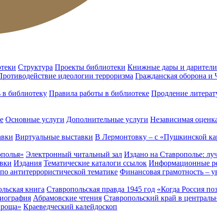
отеки
Структура
Проекты библиотеки
Книжные дары и дарители
Противодействие идеологии терроризма
Гражданская оборона и
ь в библиотеку
Правила работы в библиотеке
Продление литерат
е
Основные услуги
Дополнительные услуги
Независимая оценка
авки
Виртуальные выставки
В Лермонтовку – с «Пушкинской ка
ополья»
Электронный читальный зал
Издано на Ставрополье: лу
вки
Издания
Тематические каталоги ссылок
Информационные ре
 по антитеррористической тематике
Финансовая грамотность – у
льская книга
Ставропольская правда 1945 год
«Когда Россия по
лиография
Абрамовские чтения
Ставропольский край в централь
 роща»
Краеведческий калейдоскоп