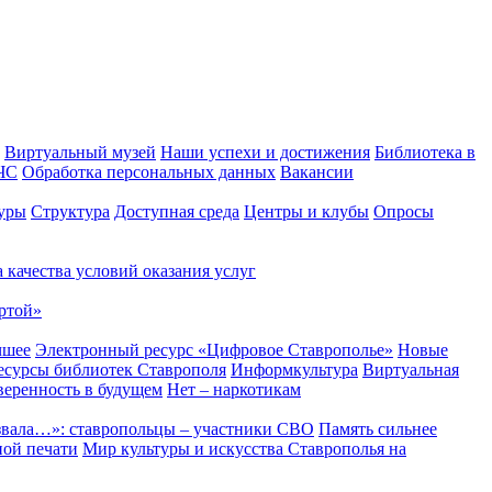
Виртуальный музей
Наши успехи и достижения
Библиотека в
 ЧС
Обработка персональных данных
Вакансии
уры
Структура
Доступная среда
Центры и клубы
Опросы
 качества условий оказания услуг
ртой»
чшее
Электронный ресурс «Цифровое Ставрополье»
Новые
сурсы библиотек Ставрополя
Информкультура
Виртуальная
веренность в будущем
Нет – наркотикам
звала…»: ставропольцы – участники СВО
Память сильнее
ной печати
Мир культуры и искусства Ставрополья на