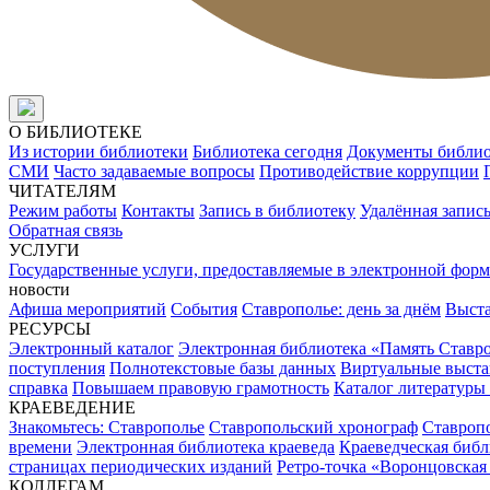
О БИБЛИОТЕКЕ
Из истории библиотеки
Библиотека сегодня
Документы библи
СМИ
Часто задаваемые вопросы
Противодействие коррупции
ЧИТАТЕЛЯМ
Режим работы
Контакты
Запись в библиотеку
Удалённая запис
Обратная связь
УСЛУГИ
Государственные услуги, предоставляемые в электронной форм
новости
Афиша мероприятий
События
Ставрополье: день за днём
Выст
РЕСУРСЫ
Электронный каталог
Электронная библиотека «Память Ставр
поступления
Полнотекстовые базы данных
Виртуальные выста
справка
Повышаем правовую грамотность
Каталог литературы
КРАЕВЕДЕНИЕ
Знакомьтесь: Ставрополье
Ставропольский хронограф
Ставропо
времени
Электронная библиотека краеведа
Краеведческая биб
страницах периодических изданий
Ретро-точка «Воронцовская
КОЛЛЕГАМ