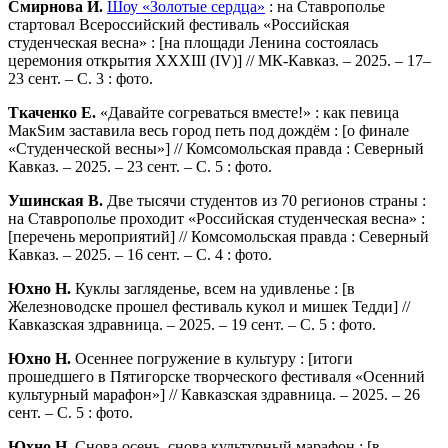
Смирнова И.
Шоу «Золотые сердца»
: на Ставрополье
стартовал Всероссийский фестиваль «Российская
студенческая весна» : [на площади Ленина состоялась
церемония открытия XXXIII (IV)] // МК-Кавказ. – 2025. – 17–
23 сент. – С. 3 : фото.
Ткаченко Е.
«Давайте согреваться вместе!» : как певица
МакSим заставила весь город петь под дождём : [о финале
«Студенческой весны»] // Комсомольская правда : Северный
Кавказ. – 2025. – 23 сент. – С. 5 : фото.
Ушинская В.
Две тысячи студентов из 70 регионов страны :
на Ставрополье проходит «Российская студенческая весна» :
[перечень мероприятий] // Комсомольская правда : Северный
Кавказ. – 2025. – 16 сент. – С. 4 : фото.
Юхно Н.
Куклы загляденье, всем на удивленье : [в
Железноводске прошел фестиваль кукол и мишек Тедди] //
Кавказская здравница. – 2025. – 19 сент. – С. 5 : фото.
Юхно Н.
Осеннее погружение в культуру : [итоги
прошедшего в Пятигорске творческого фестиваля «Осенний
культурный марафон»] // Кавказская здравница. – 2025. – 26
сент. – С. 5 : фото.
Юхно Н.
Снова осень, снова культурный марафон : [в