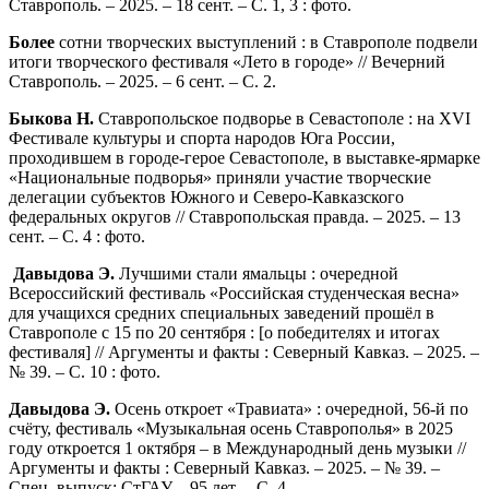
Ставрополь. – 2025. – 18 сент. – С. 1, 3 : фото.
Более
сотни творческих выступлений : в Ставрополе подвели
итоги творческого фестиваля «Лето в городе» // Вечерний
Ставрополь. – 2025. – 6 сент. – С. 2.
Быкова Н.
Ставропольское подворье в Севастополе : на XVI
Фестивале культуры и спорта народов Юга России,
проходившем в городе-герое Севастополе, в выставке-ярмарке
«Национальные подворья» приняли участие творческие
делегации субъектов Южного и Северо-Кавказского
федеральных округов // Ставропольская правда. – 2025. – 13
сент. – С. 4 : фото.
Давыдова Э.
Лучшими стали ямальцы : очередной
Всероссийский фестиваль «Российская студенческая весна»
для учащихся средних специальных заведений прошёл в
Ставрополе с 15 по 20 сентября : [о победителях и итогах
фестиваля] // Аргументы и факты : Северный Кавказ. – 2025. –
№ 39. – С. 10 : фото.
Давыдова Э.
Осень откроет «Травиата» : очередной, 56-й по
счёту, фестиваль «Музыкальная осень Ставрополья» в 2025
году откроется 1 октября – в Международный день музыки //
Аргументы и факты : Северный Кавказ. – 2025. – № 39. –
Спец. выпуск: СтГАУ – 95 лет. – С. 4.