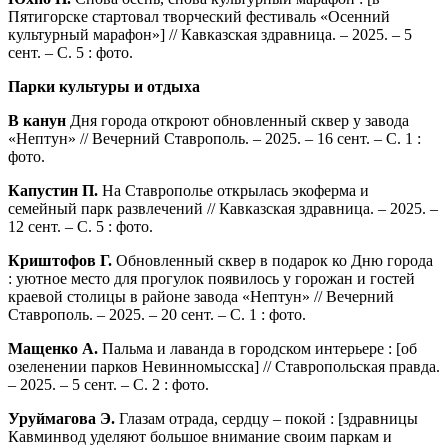
Пятигорске стартовал творческий фестиваль «Осенний
культурный марафон»] // Кавказская здравница. – 2025. – 5
сент. – С. 5 : фото.
Парки культуры и отдыха
В канун
Дня города откроют обновленный сквер у завода
«Нептун» // Вечерний Ставрополь. – 2025. – 16 сент. – С. 1 :
фото.
Капустин П.
На Ставрополье открылась экоферма и
семейный парк развлечений // Кавказская здравница. – 2025. –
12 сент. – С. 5 : фото.
Криштофов Г.
Обновленный сквер в подарок ко Дню города
: уютное место для прогулок появилось у горожан и гостей
краевой столицы в районе завода «Нептун» // Вечерний
Ставрополь. – 2025. – 20 сент. – С. 1 : фото.
Мащенко А.
Пальма и лаванда в городском интерьере : [об
озеленении парков Невинномысска] // Ставропольская правда.
– 2025. – 5 сент. – С. 2 : фото.
Уруймагова Э.
Глазам отрада, сердцу – покой : [здравницы
Кавминвод уделяют большое внимание своим паркам и