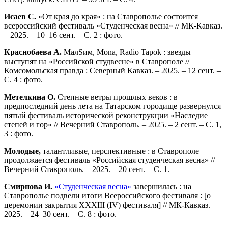
Исаев С.
«От края до края» : на Ставрополье состоится
всероссийский фестиваль «Студенческая весна» // МК-Кавказ.
– 2025. – 10–16 сент. – С. 2 : фото.
Краснобаева А.
МалSим, Mona, Radio Tapok : звезды
выступят на «Российской студвесне» в Ставрополе //
Комсомольская правда : Северный Кавказ. – 2025. – 12 сент. –
С. 4 : фото.
Метелкина О.
Степные ветры прошлых веков : в
предпоследний день лета на Татарском городище развернулся
пятый фестиваль исторической реконструкции «Наследие
степей и гор» // Вечерний Ставрополь. – 2025. – 2 сент. – С. 1,
3 : фото.
Молодые,
талантливые, перспективные : в Ставрополе
продолжается фестиваль «Российская студенческая весна» //
Вечерний Ставрополь. – 2025. – 20 сент. – С. 1.
Смирнова И.
«Студенческая весна»
завершилась : на
Ставрополье подвели итоги Всероссийского фестиваля : [о
церемонии закрытия XXXIII (IV) фестиваля] // МК-Кавказ. –
2025. – 24–30 сент. – С. 8 : фото.