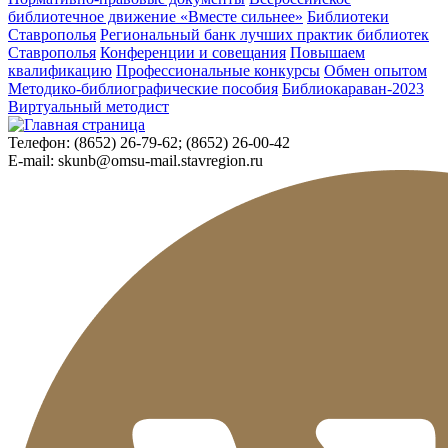
библиотечное движение «Вместе сильнее»
Библиотеки
Ставрополья
Региональный банк лучших практик библиотек
Ставрополья
Конференции и совещания
Повышаем
квалификацию
Профессиональные конкурсы
Обмен опытом
Методико-библиографические пособия
Библиокараван-2023
Виртуальный методист
Телефон:
(8652) 26-79-62; (8652) 26-00-42
E-mail:
skunb@omsu-mail.stavregion.ru