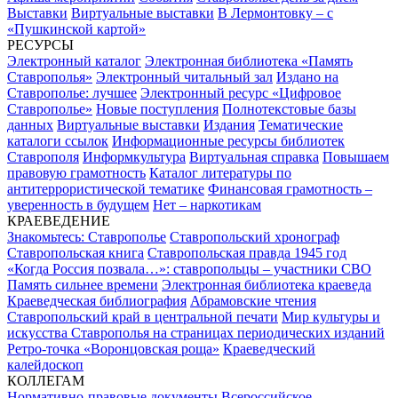
Выставки
Виртуальные выставки
В Лермонтовку – с
«Пушкинской картой»
РЕСУРСЫ
Электронный каталог
Электронная библиотека «Память
Ставрополья»
Электронный читальный зал
Издано на
Ставрополье: лучшее
Электронный ресурс «Цифровое
Ставрополье»
Новые поступления
Полнотекстовые базы
данных
Виртуальные выставки
Издания
Тематические
каталоги ссылок
Информационные ресурсы библиотек
Ставрополя
Информкультура
Виртуальная справка
Повышаем
правовую грамотность
Каталог литературы по
антитеррористической тематике
Финансовая грамотность –
уверенность в будущем
Нет – наркотикам
КРАЕВЕДЕНИЕ
Знакомьтесь: Ставрополье
Ставропольский хронограф
Ставропольская книга
Ставропольская правда 1945 год
«Когда Россия позвала…»: ставропольцы – участники СВО
Память сильнее времени
Электронная библиотека краеведа
Краеведческая библиография
Абрамовские чтения
Ставропольский край в центральной печати
Мир культуры и
искусства Ставрополья на страницах периодических изданий
Ретро-точка «Воронцовская роща»
Краеведческий
калейдоскоп
КОЛЛЕГАМ
Нормативно-правовые документы
Всероссийское