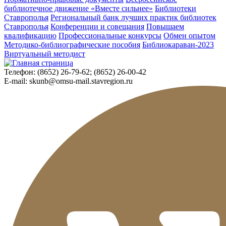
библиотечное движение «Вместе сильнее»
Библиотеки
Ставрополья
Региональный банк лучших практик библиотек
Ставрополья
Конференции и совещания
Повышаем
квалификацию
Профессиональные конкурсы
Обмен опытом
Методико-библиографические пособия
Библиокараван-2023
Виртуальный методист
Телефон:
(8652) 26-79-62; (8652) 26-00-42
E-mail:
skunb@omsu-mail.stavregion.ru