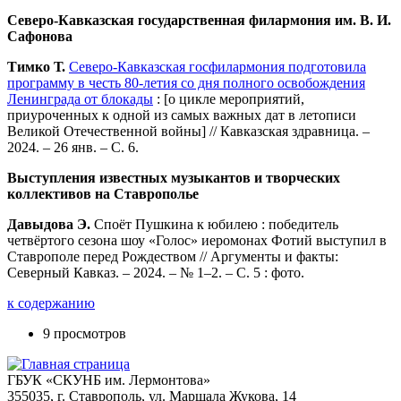
Северо-Кавказская государственная филармония им. В. И.
Сафонова
Тимко Т.
Северо-Кавказская госфилармония подготовила
программу в честь 80-летия со дня полного освобождения
Ленинграда от блокады
: [о цикле мероприятий,
приуроченных к одной из самых важных дат в летописи
Великой Отечественной войны] // Кавказская здравница. –
2024. – 26 янв. – С. 6.
Выступления известных музыкантов
и творческих
коллективов на Ставрополье
Давыдова Э.
Споёт Пушкина к юбилею : победитель
четвёртого сезона шоу «Голос» иеромонах Фотий выступил в
Ставрополе перед Рождеством // Аргументы и факты:
Северный Кавказ. – 2024. – № 1–2. – С. 5 : фото.
к содержанию
9 просмотров
ГБУК «СКУНБ им. Лермонтова»
355035, г. Ставрополь, ул. Маршала Жукова, 14