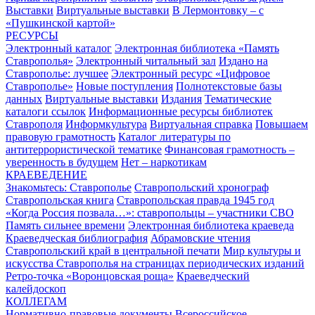
Выставки
Виртуальные выставки
В Лермонтовку – с
«Пушкинской картой»
РЕСУРСЫ
Электронный каталог
Электронная библиотека «Память
Ставрополья»
Электронный читальный зал
Издано на
Ставрополье: лучшее
Электронный ресурс «Цифровое
Ставрополье»
Новые поступления
Полнотекстовые базы
данных
Виртуальные выставки
Издания
Тематические
каталоги ссылок
Информационные ресурсы библиотек
Ставрополя
Информкультура
Виртуальная справка
Повышаем
правовую грамотность
Каталог литературы по
антитеррористической тематике
Финансовая грамотность –
уверенность в будущем
Нет – наркотикам
КРАЕВЕДЕНИЕ
Знакомьтесь: Ставрополье
Ставропольский хронограф
Ставропольская книга
Ставропольская правда 1945 год
«Когда Россия позвала…»: ставропольцы – участники СВО
Память сильнее времени
Электронная библиотека краеведа
Краеведческая библиография
Абрамовские чтения
Ставропольский край в центральной печати
Мир культуры и
искусства Ставрополья на страницах периодических изданий
Ретро-точка «Воронцовская роща»
Краеведческий
калейдоскоп
КОЛЛЕГАМ
Нормативно-правовые документы
Всероссийское