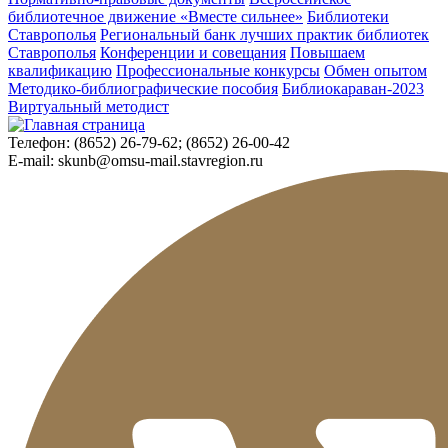
библиотечное движение «Вместе сильнее»
Библиотеки
Ставрополья
Региональный банк лучших практик библиотек
Ставрополья
Конференции и совещания
Повышаем
квалификацию
Профессиональные конкурсы
Обмен опытом
Методико-библиографические пособия
Библиокараван-2023
Виртуальный методист
Телефон:
(8652) 26-79-62; (8652) 26-00-42
E-mail:
skunb@omsu-mail.stavregion.ru