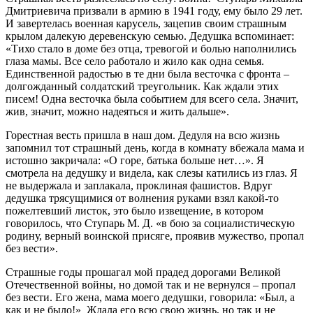
Дмитриевича призвали в армию в 1941 году, ему было 29 лет.
И завертелась военная карусель, зацепив своим страшным
крылом далекую деревенскую семью. Дедушка вспоминает:
«Тихо стало в доме без отца, тревогой и болью наполнились
глаза мамы. Все село работало и жило как одна семья.
Единственной радостью в те дни была весточка с фронта –
долгожданный солдатский треугольник. Как ждали этих
писем! Одна весточка была событием для всего села. Значит,
жив, значит, можно надеяться и жить дальше».
Горестная весть пришла в наш дом. Дедуля на всю жизнь
запомнил тот страшный день, когда в комнату вбежала мама и
истошно закричала: «О горе, батька больше нет…». Я
смотрела на дедушку и видела, как слезы катились из глаз. Я
не выдержала и заплакала, проклиная фашистов. Вдруг
дедушка трясущимися от волнения руками взял какой-то
пожелтевший листок, это было извещение, в котором
говорилось, что Ступарь М. Д. «в бою за социалистическую
родину, верный воинской присяге, проявив мужество, пропал
без вести».
Страшные годы прошагал мой прадед дорогами Великой
Отечественной войны, но домой так и не вернулся – пропал
без вести. Его жена, мама моего дедушки, говорила: «Был, а
как и не было!» Ждала его всю свою жизнь, но так и не