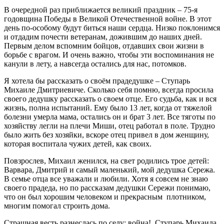
В очередной раз приближается великий праздник – 75-я
годовщина Победы в Великой Отечественной войне. В этот
день по-особому будут биться наши сердца. Низко поклонимся
и отдадим почести ветеранам, дожившим до наших дней.
Первым делом вспомним бойцов, отдавших свои жизни в
борьбе с врагом. И очень важно, чтобы эти воспоминания не
канули в лету, а навсегда остались для нас, потомков.
Я хотела бы рассказать о своём прадедушке – Ступарь
Михаиле Дмитриевиче. Сколько себя помню, всегда просила
своего дедушку рассказать о своем отце. Его судьба, как и вся
жизнь, полна испытаний. Ему было 13 лет, когда от тяжелой
болезни умерла мама, остались он и брат 3 лет. Все тяготы по
хозяйству легли на плечи Миши, отец работал в поле. Трудно
было жить без хозяйки, вскоре отец привел в дом женщину,
которая воспитала чужих детей, как своих.
Повзрослев, Михаил женился, на свет родились трое детей:
Варвара, Дмитрий и самый маленький, мой дедушка Сережа.
В семье отца все уважали и любили. Хотя я совсем не знаю
своего прадеда, но по рассказам дедушки Сережи понимаю,
что он был хорошим человеком и прекрасным плотником,
многим помогал строить дома.
Страшная весть разнеслась по селу: война! Ступарь Михаила