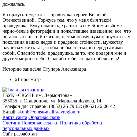
дождалась.
Я горжусь тем, что я – правнучка героев Великой
Отечественной. Горжусь тем, что у меня был такой
прадедушка. Буду помнить, хранить в семейном альбоме
черно-белые фотографии и пожелтевшее извещение: все, что
осталось от него. Я считаю, нам многому нужно поучиться у
поколения наших дедов и прадедов: стойкости, мужеству,
научиться жить так, чтобы не было стыдно перед самими
собой. Спасибо тебе, прадедушка, за то, что подарил мне и
другим мирное небо. Спасибо тебе, солдат-победитель!
Историю записала Ступарь Александра
61 просмотр
ГБУК «СКУНБ им. Лермонтова»
355035, г. Ставрополь, ул. Маршала Жукова, 14
Телефон для справок: (8652) 26-79-62; (8652) 26-00-42
E-mail:
skunb@omsu-mail.stavregion.ru
Карта сайта
Обратная связь
Счетчик
Полезные ссылки
Политика обработки
персональных данных
Сайт разработан