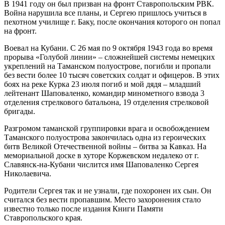
В 1941 году он был призван на фронт Ставропольским РВК.
Война нарушила все планы, и Сергею пришлось учиться в
пехотном училище г. Баку, после окончания которого он попал
на фронт.
Воевал на Кубани. С 26 мая по 9 октября 1943 года во время
прорыва «Голубой линии» – сложнейшей системы немецких
укреплений на Таманском полуострове, погибли и пропали
без вести более 10 тысяч советских солдат и офицеров. В этих
боях на реке Курка 23 июля погиб и мой дядя – младший
лейтенант Шаповаленко, командир минометного взвода 3
отделения стрелкового батальона, 19 отделения стрелковой
бригады.
Разгромом таманской группировки врага и освобождением
Таманского полуострова закончилась одна из героических
битв Великой Отечественной войны – битва за Кавказ. На
мемориальной доске в хуторе Коржевском недалеко от г.
Славянск-на-Кубани числится имя Шаповаленко Сергея
Николаевича.
Родители Сергея так и не узнали, где похоронен их сын. Он
считался без вести пропавшим. Место захоронения стало
известно только после издания Книги Памяти
Ставропольского края.