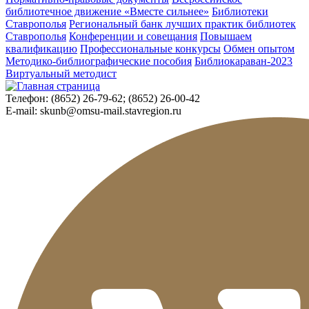
библиотечное движение «Вместе сильнее»
Библиотеки
Ставрополья
Региональный банк лучших практик библиотек
Ставрополья
Конференции и совещания
Повышаем
квалификацию
Профессиональные конкурсы
Обмен опытом
Методико-библиографические пособия
Библиокараван-2023
Виртуальный методист
Телефон:
(8652) 26-79-62; (8652) 26-00-42
E-mail:
skunb@omsu-mail.stavregion.ru