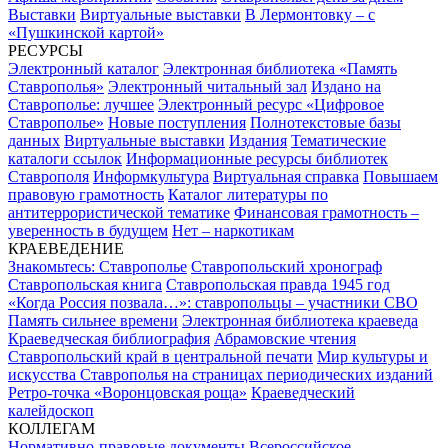
Выставки
Виртуальные выставки
В Лермонтовку – с
«Пушкинской картой»
РЕСУРСЫ
Электронный каталог
Электронная библиотека «Память
Ставрополья»
Электронный читальный зал
Издано на
Ставрополье: лучшее
Электронный ресурс «Цифровое
Ставрополье»
Новые поступления
Полнотекстовые базы
данных
Виртуальные выставки
Издания
Тематические
каталоги ссылок
Информационные ресурсы библиотек
Ставрополя
Информкультура
Виртуальная справка
Повышаем
правовую грамотность
Каталог литературы по
антитеррористической тематике
Финансовая грамотность –
уверенность в будущем
Нет – наркотикам
КРАЕВЕДЕНИЕ
Знакомьтесь: Ставрополье
Ставропольский хронограф
Ставропольская книга
Ставропольская правда 1945 год
«Когда Россия позвала…»: ставропольцы – участники СВО
Память сильнее времени
Электронная библиотека краеведа
Краеведческая библиография
Абрамовские чтения
Ставропольский край в центральной печати
Мир культуры и
искусства Ставрополья на страницах периодических изданий
Ретро-точка «Воронцовская роща»
Краеведческий
калейдоскоп
КОЛЛЕГАМ
Нормативно-правовые документы
Всероссийское