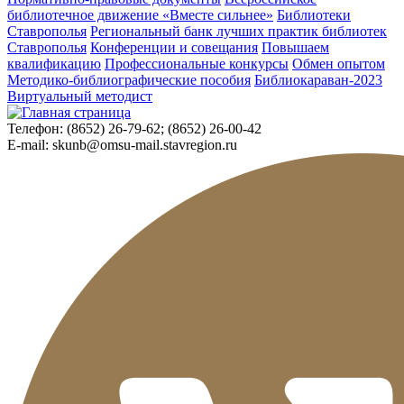
библиотечное движение «Вместе сильнее»
Библиотеки
Ставрополья
Региональный банк лучших практик библиотек
Ставрополья
Конференции и совещания
Повышаем
квалификацию
Профессиональные конкурсы
Обмен опытом
Методико-библиографические пособия
Библиокараван-2023
Виртуальный методист
Телефон:
(8652) 26-79-62; (8652) 26-00-42
E-mail:
skunb@omsu-mail.stavregion.ru