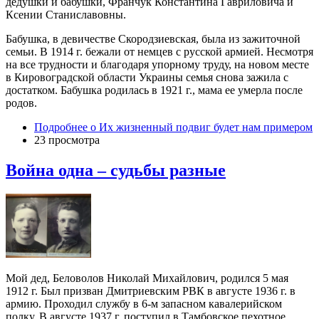
дедушки и бабушки, Франчук Константина Гавриловича и
Ксении Станиславовны.
Бабушка, в девичестве Скородзиевская, была из зажиточной
семьи. В 1914 г. бежали от немцев с русской армией. Несмотря
на все трудности и благодаря упорному труду, на новом месте
в Кировоградской области Украины семья снова зажила с
достатком. Бабушка родилась в 1921 г., мама ее умерла после
родов.
Подробнее
о Их жизненный подвиг будет нам примером
23 просмотра
Война одна – судьбы разные
Мой дед, Беловолов Николай Михайлович, родился 5 мая
1912 г. Был призван Дмитриевским РВК в августе 1936 г. в
армию. Проходил службу в 6-м запасном кавалерийском
полку. В августе 1937 г. поступил в Тамбовское пехотное