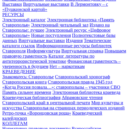
Выставки
Виртуальные выставки
В Лермонтовку – с
«Пушкинской картой»
РЕСУРСЫ
Электронный каталог
Электронная библиотека «Память
Ставрополья»
Электронный читальный зал
Издано на
Ставрополье: лучшее
Электронный ресурс «Цифровое
Ставрополье»
Новые поступления
Полнотекстовые базы
данных
Виртуальные выставки
Издания
Тематические
каталоги ссылок
Информационные ресурсы библиотек
Ставрополя
Информкультура
Виртуальная справка
Повышаем
правовую грамотность
Каталог литературы по
антитеррористической тематике
Финансовая грамотность –
уверенность в будущем
Нет – наркотикам
КРАЕВЕДЕНИЕ
Знакомьтесь: Ставрополье
Ставропольский хронограф
Ставропольская книга
Ставропольская правда 1945 год
«Когда Россия позвала…»: ставропольцы – участники СВО
Память сильнее времени
Электронная библиотека краеведа
Краеведческая библиография
Абрамовские чтения
Ставропольский край в центральной печати
Мир культуры и
искусства Ставрополья на страницах периодических изданий
Ретро-точка «Воронцовская роща»
Краеведческий
калейдоскоп
КОЛЛЕГАМ
Нормативно-правовые документы
Всероссийское