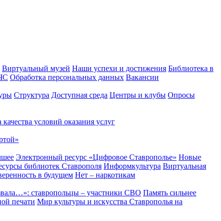
Виртуальный музей
Наши успехи и достижения
Библиотека в
 ЧС
Обработка персональных данных
Вакансии
уры
Структура
Доступная среда
Центры и клубы
Опросы
 качества условий оказания услуг
ртой»
чшее
Электронный ресурс «Цифровое Ставрополье»
Новые
сурсы библиотек Ставрополя
Информкультура
Виртуальная
веренность в будущем
Нет – наркотикам
звала…»: ставропольцы – участники СВО
Память сильнее
ной печати
Мир культуры и искусства Ставрополья на