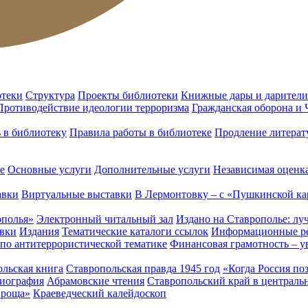
отеки
Структура
Проекты библиотеки
Книжные дары и дарители
Противодействие идеологии терроризма
Гражданская оборона и
ь в библиотеку
Правила работы в библиотеке
Продление литерат
е
Основные услуги
Дополнительные услуги
Независимая оценка
авки
Виртуальные выставки
В Лермонтовку – с «Пушкинской ка
ополья»
Электронный читальный зал
Издано на Ставрополье: лу
вки
Издания
Тематические каталоги ссылок
Информационные ре
 по антитеррористической тематике
Финансовая грамотность – у
льская книга
Ставропольская правда 1945 год
«Когда Россия по
лиография
Абрамовские чтения
Ставропольский край в централь
 роща»
Краеведческий калейдоскоп