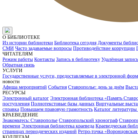
О БИБЛИОТЕКЕ
Из истории библиотеки
Библиотека сегодня
Документы библи
СМИ
Часто задаваемые вопросы
Противодействие коррупции
ЧИТАТЕЛЯМ
Режим работы
Контакты
Запись в библиотеку
Удалённая запис
Обратная связь
УСЛУГИ
Государственные услуги, предоставляемые в электронной форм
новости
Афиша мероприятий
События
Ставрополье: день за днём
Выст
РЕСУРСЫ
Электронный каталог
Электронная библиотека «Память Ставр
поступления
Полнотекстовые базы данных
Виртуальные выста
справка
Повышаем правовую грамотность
Каталог литературы
КРАЕВЕДЕНИЕ
Знакомьтесь: Ставрополье
Ставропольский хронограф
Ставропо
времени
Электронная библиотека краеведа
Краеведческая биб
страницах периодических изданий
Ретро-точка «Воронцовская
КОЛЛЕГАМ