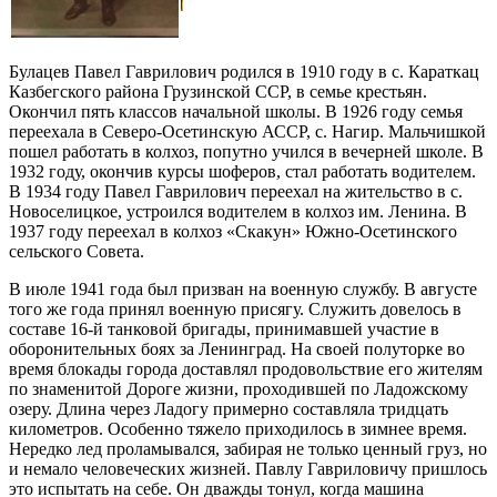
Булацев Павел Гаврилович родился в 1910 году в с. Караткац
Казбегского района Грузинской ССР, в семье крестьян.
Окончил пять классов начальной школы. В 1926 году семья
переехала в Северо-Осетинскую АССР, с. Нагир. Мальчишкой
пошел работать в колхоз, попутно учился в вечерней школе. В
1932 году, окончив курсы шоферов, стал работать водителем.
В 1934 году Павел Гаврилович переехал на жительство в с.
Новоселицкое, устроился водителем в колхоз им. Ленина. В
1937 году переехал в колхоз «Скакун» Южно-Осетинского
сельского Совета.
В июле 1941 года был призван на военную службу. В августе
того же года принял военную присягу. Служить довелось в
составе 16-й танковой бригады, принимавшей участие в
оборонительных боях за Ленинград. На своей полуторке во
время блокады города доставлял продовольствие его жителям
по знаменитой Дороге жизни, проходившей по Ладожскому
озеру. Длина через Ладогу примерно составляла тридцать
километров. Особенно тяжело приходилось в зимнее время.
Нередко лед проламывался, забирая не только ценный груз, но
и немало человеческих жизней. Павлу Гавриловичу пришлось
это испытать на себе. Он дважды тонул, когда машина