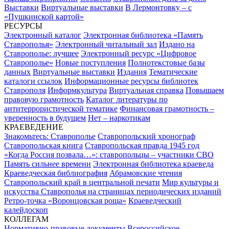
Выставки
Виртуальные выставки
В Лермонтовку – с
«Пушкинской картой»
РЕСУРСЫ
Электронный каталог
Электронная библиотека «Память
Ставрополья»
Электронный читальный зал
Издано на
Ставрополье: лучшее
Электронный ресурс «Цифровое
Ставрополье»
Новые поступления
Полнотекстовые базы
данных
Виртуальные выставки
Издания
Тематические
каталоги ссылок
Информационные ресурсы библиотек
Ставрополя
Информкультура
Виртуальная справка
Повышаем
правовую грамотность
Каталог литературы по
антитеррористической тематике
Финансовая грамотность –
уверенность в будущем
Нет – наркотикам
КРАЕВЕДЕНИЕ
Знакомьтесь: Ставрополье
Ставропольский хронограф
Ставропольская книга
Ставропольская правда 1945 год
«Когда Россия позвала…»: ставропольцы – участники СВО
Память сильнее времени
Электронная библиотека краеведа
Краеведческая библиография
Абрамовские чтения
Ставропольский край в центральной печати
Мир культуры и
искусства Ставрополья на страницах периодических изданий
Ретро-точка «Воронцовская роща»
Краеведческий
калейдоскоп
КОЛЛЕГАМ
Нормативно-правовые документы
Всероссийское