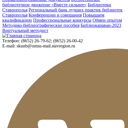
библиотечное движение «Вместе сильнее»
Библиотеки
Ставрополья
Региональный банк лучших практик библиотек
Ставрополья
Конференции и совещания
Повышаем
квалификацию
Профессиональные конкурсы
Обмен опытом
Методико-библиографические пособия
Библиокараван-2023
Виртуальный методист
Телефон:
(8652) 26-79-62; (8652) 26-00-42
E-mail:
skunb@omsu-mail.stavregion.ru