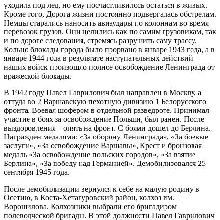
уходила под лед, но ему посчастливилось остаться в живых.
Кроме того, Дорога жизни постоянно подвергалась обстрелам.
Немцы старались наносить авиаудары по колоннам во время
перевозок грузов. Они целились как по самим грузовикам, так
и по дороге следования, стремясь разрушить саму трассу.
Кольцо блокады города было прорвано в январе 1943 года, а в
январе 1944 года в результате наступательных действий
наших войск произошло полное освобождение Ленинграда от
вражеской блокады.
В 1942 году Павел Гаврилович был направлен в Москву, а
оттуда во 2 Варшавскую пехотную дивизию 1 Белорусского
фронта. Воевал шофером в отдельной разведроте. Принимал
участие в боях за освобождение Польши, был ранен. После
выздоровления – опять на фронт. С боями дошел до Берлина.
Награжден медалями: «За оборону Ленинграда», «За боевые
заслуги», «За освобождение Варшавы», Крест и бронзовая
медаль «За освобождение польских городов», «За взятие
Берлина», «За победу над Германией». Демобилизовался 25
сентября 1945 года.
После демобилизации вернулся к себе на малую родину в
Осетию, в Коста-Хетагуровский район, колхоз им.
Ворошилова. Колхозники выбрали его бригадиром
полеводческой бригады. В этой должности Павел Гаврилович