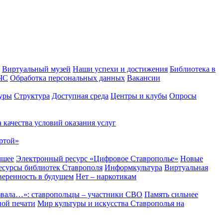
Виртуальный музей
Наши успехи и достижения
Библиотека в
 ЧС
Обработка персональных данных
Вакансии
уры
Структура
Доступная среда
Центры и клубы
Опросы
 качества условий оказания услуг
ртой»
чшее
Электронный ресурс «Цифровое Ставрополье»
Новые
сурсы библиотек Ставрополя
Информкультура
Виртуальная
веренность в будущем
Нет – наркотикам
звала…»: ставропольцы – участники СВО
Память сильнее
ной печати
Мир культуры и искусства Ставрополья на