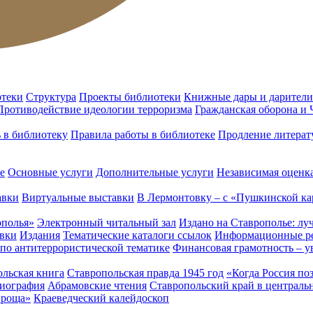
отеки
Структура
Проекты библиотеки
Книжные дары и дарители
Противодействие идеологии терроризма
Гражданская оборона и
ь в библиотеку
Правила работы в библиотеке
Продление литерат
е
Основные услуги
Дополнительные услуги
Независимая оценка
авки
Виртуальные выставки
В Лермонтовку – с «Пушкинской ка
ополья»
Электронный читальный зал
Издано на Ставрополье: лу
вки
Издания
Тематические каталоги ссылок
Информационные ре
 по антитеррористической тематике
Финансовая грамотность – у
льская книга
Ставропольская правда 1945 год
«Когда Россия по
лиография
Абрамовские чтения
Ставропольский край в централь
 роща»
Краеведческий калейдоскоп