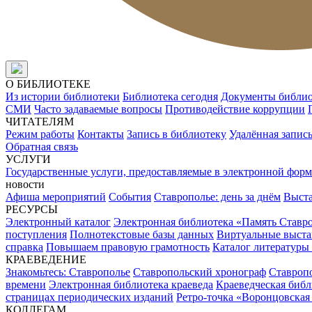
О БИБЛИОТЕКЕ
Из истории библиотеки
Библиотека сегодня
Документы библи
СМИ
Часто задаваемые вопросы
Противодействие коррупции
ЧИТАТЕЛЯМ
Режим работы
Контакты
Запись в библиотеку
Удалённая запис
Обратная связь
УСЛУГИ
Государственные услуги, предоставляемые в электронной форм
новости
Афиша мероприятий
События
Ставрополье: день за днём
Выст
РЕСУРСЫ
Электронный каталог
Электронная библиотека «Память Ставр
поступления
Полнотекстовые базы данных
Виртуальные выста
справка
Повышаем правовую грамотность
Каталог литературы
КРАЕВЕДЕНИЕ
Знакомьтесь: Ставрополье
Ставропольский хронограф
Ставропо
времени
Электронная библиотека краеведа
Краеведческая биб
страницах периодических изданий
Ретро-точка «Воронцовская
КОЛЛЕГАМ