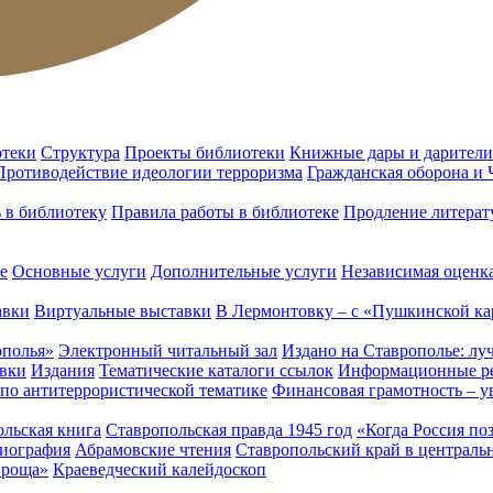
отеки
Структура
Проекты библиотеки
Книжные дары и дарители
Противодействие идеологии терроризма
Гражданская оборона и
ь в библиотеку
Правила работы в библиотеке
Продление литерат
е
Основные услуги
Дополнительные услуги
Независимая оценка
авки
Виртуальные выставки
В Лермонтовку – с «Пушкинской ка
ополья»
Электронный читальный зал
Издано на Ставрополье: лу
вки
Издания
Тематические каталоги ссылок
Информационные ре
 по антитеррористической тематике
Финансовая грамотность – у
льская книга
Ставропольская правда 1945 год
«Когда Россия по
лиография
Абрамовские чтения
Ставропольский край в централь
 роща»
Краеведческий калейдоскоп