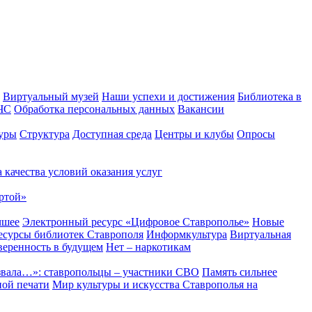
Виртуальный музей
Наши успехи и достижения
Библиотека в
 ЧС
Обработка персональных данных
Вакансии
уры
Структура
Доступная среда
Центры и клубы
Опросы
 качества условий оказания услуг
ртой»
чшее
Электронный ресурс «Цифровое Ставрополье»
Новые
сурсы библиотек Ставрополя
Информкультура
Виртуальная
веренность в будущем
Нет – наркотикам
звала…»: ставропольцы – участники СВО
Память сильнее
ной печати
Мир культуры и искусства Ставрополья на