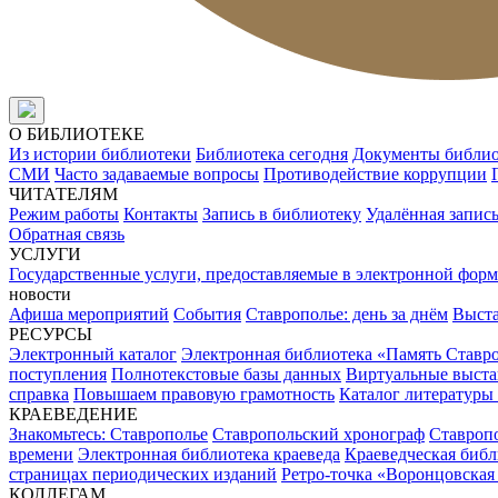
О БИБЛИОТЕКЕ
Из истории библиотеки
Библиотека сегодня
Документы библи
СМИ
Часто задаваемые вопросы
Противодействие коррупции
ЧИТАТЕЛЯМ
Режим работы
Контакты
Запись в библиотеку
Удалённая запис
Обратная связь
УСЛУГИ
Государственные услуги, предоставляемые в электронной форм
новости
Афиша мероприятий
События
Ставрополье: день за днём
Выст
РЕСУРСЫ
Электронный каталог
Электронная библиотека «Память Ставр
поступления
Полнотекстовые базы данных
Виртуальные выста
справка
Повышаем правовую грамотность
Каталог литературы
КРАЕВЕДЕНИЕ
Знакомьтесь: Ставрополье
Ставропольский хронограф
Ставропо
времени
Электронная библиотека краеведа
Краеведческая биб
страницах периодических изданий
Ретро-точка «Воронцовская
КОЛЛЕГАМ