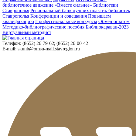
библиотечное движение «Вместе сильнее»
Библиотеки
Ставрополья
Региональный банк лучших практик библиотек
Ставрополья
Конференции и совещания
Повышаем
квалификацию
Профессиональные конкурсы
Обмен опытом
Методико-библиографические пособия
Библиокараван-2023
Виртуальный методист
Телефон:
(8652) 26-79-62; (8652) 26-00-42
E-mail:
skunb@omsu-mail.stavregion.ru