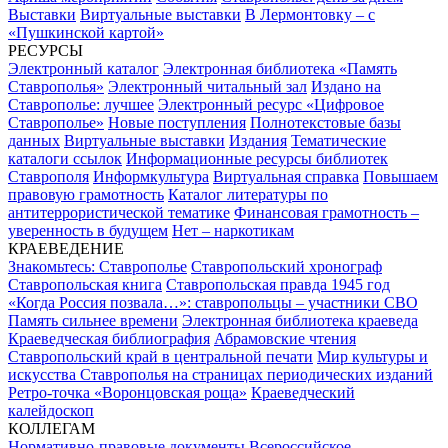
Выставки
Виртуальные выставки
В Лермонтовку – с
«Пушкинской картой»
РЕСУРСЫ
Электронный каталог
Электронная библиотека «Память
Ставрополья»
Электронный читальный зал
Издано на
Ставрополье: лучшее
Электронный ресурс «Цифровое
Ставрополье»
Новые поступления
Полнотекстовые базы
данных
Виртуальные выставки
Издания
Тематические
каталоги ссылок
Информационные ресурсы библиотек
Ставрополя
Информкультура
Виртуальная справка
Повышаем
правовую грамотность
Каталог литературы по
антитеррористической тематике
Финансовая грамотность –
уверенность в будущем
Нет – наркотикам
КРАЕВЕДЕНИЕ
Знакомьтесь: Ставрополье
Ставропольский хронограф
Ставропольская книга
Ставропольская правда 1945 год
«Когда Россия позвала…»: ставропольцы – участники СВО
Память сильнее времени
Электронная библиотека краеведа
Краеведческая библиография
Абрамовские чтения
Ставропольский край в центральной печати
Мир культуры и
искусства Ставрополья на страницах периодических изданий
Ретро-точка «Воронцовская роща»
Краеведческий
калейдоскоп
КОЛЛЕГАМ
Нормативно-правовые документы
Всероссийское