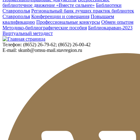
библиотечное движение «Вместе сильнее»
Библиотеки
Ставрополья
Региональный банк лучших практик библиотек
Ставрополья
Конференции и совещания
Повышаем
квалификацию
Профессиональные конкурсы
Обмен опытом
Методико-библиографические пособия
Библиокараван-2023
Виртуальный методист
Телефон:
(8652) 26-79-62; (8652) 26-00-42
E-mail:
skunb@omsu-mail.stavregion.ru