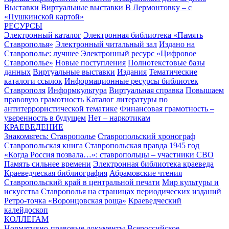
Выставки
Виртуальные выставки
В Лермонтовку – с
«Пушкинской картой»
РЕСУРСЫ
Электронный каталог
Электронная библиотека «Память
Ставрополья»
Электронный читальный зал
Издано на
Ставрополье: лучшее
Электронный ресурс «Цифровое
Ставрополье»
Новые поступления
Полнотекстовые базы
данных
Виртуальные выставки
Издания
Тематические
каталоги ссылок
Информационные ресурсы библиотек
Ставрополя
Информкультура
Виртуальная справка
Повышаем
правовую грамотность
Каталог литературы по
антитеррористической тематике
Финансовая грамотность –
уверенность в будущем
Нет – наркотикам
КРАЕВЕДЕНИЕ
Знакомьтесь: Ставрополье
Ставропольский хронограф
Ставропольская книга
Ставропольская правда 1945 год
«Когда Россия позвала…»: ставропольцы – участники СВО
Память сильнее времени
Электронная библиотека краеведа
Краеведческая библиография
Абрамовские чтения
Ставропольский край в центральной печати
Мир культуры и
искусства Ставрополья на страницах периодических изданий
Ретро-точка «Воронцовская роща»
Краеведческий
калейдоскоп
КОЛЛЕГАМ
Нормативно-правовые документы
Всероссийское