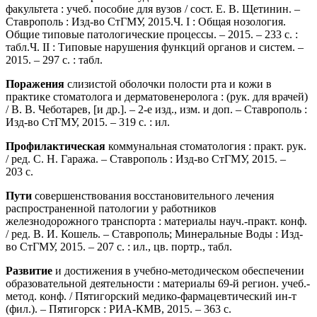
факультета : учеб. пособие для вузов / сост. Е. В. Щетинин. –
Ставрополь : Изд-во СтГМУ, 2015.Ч. I : Общая нозология.
Общие типовые патологические процессы. – 2015. – 233 с. :
табл.Ч. II : Типовые нарушения функций органов и систем. –
2015. – 297 с. : табл.
Поражения
слизистой оболочки полости рта и кожи в
практике стоматолога и дерматовенеролога : (рук. для врачей)
/ В. В. Чеботарев, [и др.]. – 2-е изд., изм. и доп. – Ставрополь :
Изд-во СтГМУ, 2015. – 319 с. : ил.
Профилактическая
коммунальная стоматология : практ. рук.
/ ред. С. Н. Гаража. – Ставрополь : Изд-во СтГМУ, 2015. –
203 с.
Пути
совершенствования восстановительного лечения
распространенной патологии у работников
железнодорожного транспорта : материалы науч.-практ. конф.
/ ред. В. И. Кошель. – Ставрополь; Минеральные Воды : Изд-
во СтГМУ, 2015. – 207 с. : ил., цв. портр., табл.
Развитие
и достижения в учебно-методическом обеспечении
образовательной деятельности : материалы 69-й регион. учеб.-
метод. конф. / Пятигорский медико-фармацевтический ин-т
(фил.). – Пятигорск : РИА-КМВ, 2015. – 363 с.