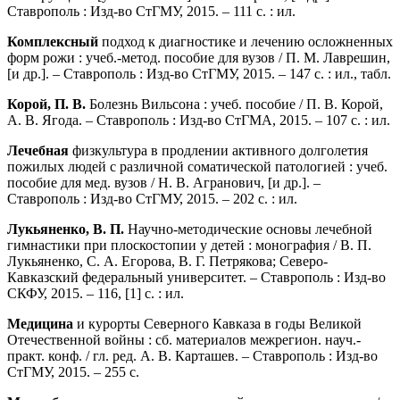
Ставрополь : Изд-во СтГМУ, 2015. – 111 с. : ил.
Комплексный
подход к диагностике и лечению осложненных
форм рожи : учеб.-метод. пособие для вузов / П. М. Лаврешин,
[и др.]. – Ставрополь : Изд-во СтГМУ, 2015. – 147 с. : ил., табл.
Корой, П. В.
Болезнь Вильсона : учеб. пособие / П. В. Корой,
А. В. Ягода. – Ставрополь : Изд-во СтГМА, 2015. – 107 с. : ил.
Лечебная
физкультура в продлении активного долголетия
пожилых людей с различной соматической патологией : учеб.
пособие для мед. вузов / Н. В. Агранович, [и др.]. –
Ставрополь : Изд-во СтГМУ, 2015. – 202 с. : ил.
Лукьяненко, В. П.
Научно-методические основы лечебной
гимнастики при плоскостопии у детей : монография / В. П.
Лукьяненко, С. А. Егорова, В. Г. Петрякова; Северо-
Кавказский федеральный университет. – Ставрополь : Изд-во
СКФУ, 2015. – 116, [1] с. : ил.
Медицина
и курорты Северного Кавказа в годы Великой
Отечественной войны : сб. материалов межрегион. науч.-
практ. конф. / гл. ред. А. В. Карташев. – Ставрополь : Изд-во
СтГМУ, 2015. – 255 с.