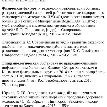
СтГМУ, 2015. – 171 с. : ил.
Физические
факторы и технологии реабилитации больных
распространенной патологией работников железнодорожного
транспорта (по материалам НУЗ «Отделенческая клиническая
больница на станции Минеральные Воды ОАО "РЖД"») :
учеб. пособие для системы послевузовского образования
врачей / Л. Е. Старокожко, [и др.]. – Ставрополь;
Минеральные Воды : [б. и.], 2015. – 283 с. : табл.
Эльбекьян, К. С.
Современный взгляд на развитие сахарного
диабета и гипогликемическое действие адаптогенов
различного происхождения : монография / К. С. Эльбекьян. –
Ставрополь : Изд-во СтГМУ, 2015. – 94 с. : ил.
Эпидемиологическая
обстановка по природно-очаговым
инфекционным болезням в Южном, Северо-Кавказском и
Крымском федеральных округах в 2014 г. : аналит. обзор / авт.-
сост. А. Н. Куличенко. – Ставрополь : ФКУЗ Ставроп.
противочумный ин-т Роспотребнадзора : Литера, 2015. –
75 с. : ил., рис.
Юрков, О. Ю.
Это должен знать каждый : как научиться
сохранять свою жизненную энергию и продлевать здоровье и
молодость / О. Ю. Юрков. – Пятигорск : Рекламно-информ.
агентство на Кавминводах, 2015. – 155 с. : ил.