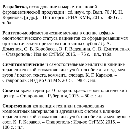
Разработка,
исследование и маркетинг новой
фармацевтической продукции : сб. науч. тр. Вып. 70 / К. Н.
Корянова, [и др.]. – Пятигорск : РИА-КМВ, 2015. – 480 с. :
табл.
Рентгено
-морфометрические методы в оценке кефало-
одонтологического статуса пациентов со сформировавшимся
ортогнатическим прикусом постоянных зубов / Д. А.
Доменюк, С. В. Коробкеев, Э. Г. Ведешина, С. В. Дмитриенко.
– Ставрополь : Изд-во СтГМУ, 2015. – 75 с. : ил., табл.
Симптоматические
и самостоятельные хейлиты в клинике
терапевтической стоматологии : учеб. пособие для студ. мед.
вузов / подгот. текста, коммент., словарь К. Г. Караков. –
Ставрополь : Изд-во СтГМУ, 2015. – 98 с. : ил.
Советы
врача гериатра / Ставроп. краев. геронтологический
центр. – Ставрополь : Губерния, 2015. – 50 с. : ил.
Современная
концепция техники использования
композитных материалов и адгезивных систем в клинике
терапевтической стоматологии : учеб. пособие для мед. вузов /
сост. К. Г. Караков. – Ставрополь : Изд-во СтГМУ, 2015. –
100 с. : ил.