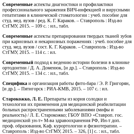
Современные
аспекты диагностики и профилактики
профессионального заражения ВИЧ-инфекцией и вирусными
гепатитами в клинической стоматологии : учеб. пособие для
студ. мед. вузов / ред. К. Г. Караков. – Ставрополь : Изд-во
СтГМУ, 2015. – 109 с. : ил., табл.
Современные
аспекты препарирования твердых тканей зубов
при кариозных и некариозных поражениях : учеб. пособие для
студ. мед. вузов / сост. К. Г. Караков. – Ставрополь : Изд-во
СтГМУ, 2015. – 114 с. : ил.
Современный
подход к ведению истории болезни в клинике
ортодонтии / Д. А. Доменюк, [и др.]. – Ставрополь : Изд-во
СтГМУ, 2015. – 134 с. : ил., табл.
Специфика
и организация работы фито-бара / Э. Р. Григорян,
[и др.]. – Пятигорск : РИА-КМВ, 2015. – 107 с. : ил.
Старокожко, Л. Е.
Препараты из корня солодки и
технологии их применения для медицинской реабилитации
больных распространенными заболеваниями (мифы и
реальность) / Л. Е. Старокожко; ГБОУ ВПО «Ставроп. гос.
медицинский ун-т» М-ва здравоохранения РФ, Ин-т доп.
проф. образования, Каф. курортологии и физиотерапии. –
Ставрополь : Изд-во СтГМУ, 2015. – 326, [1] с. : ил., табл.