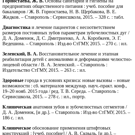
Горностаева, Ж. В.
Основы санитарии и гигиены на
предприятиях общественного питания : учеб. пособие для
бакалавров / Ж. В. Горностаева, Н. В. Щербакова, В. Е.
Жидков. – Ставрополь : Сервисшкола, 2015. – 328 с. : табл.
Диагностика
и лечение пациентов с несоответствием
размеров постоянных зубов параметрам зубочелюстных дуг /
Д. А. Доменюк, Д. С. Дмитриенко, А. А. Коробкеев, Э. Г.
Ведешина. – Ставрополь : Изд-во СтГМУ, 2015. – 270 с. : ил.
Зеленский, В. А.
Восстановительное лечение и этапная
реабилитация детей с аномалиями и деформациями челюстно-
лицевой области / В. А. Зеленский. – Ставрополь :
Издательство СтГМУ, 2015. – 263 с. : ил.
Здоровые
города в условиях кризиса: новые вызовы – новые
возможности : сб. материалов междунар. науч.-практ. конф.,
19–20 нояб. 2015 года / ред. Т. В. Середа. – Ставрополь :
Сервисшкола, 2015. – 278 с. : ил., портр.
Клиническая
анатомия зубов и зубочелюстных сегментов /
Д. А. Доменюк, [и др.]. – Ставрополь : Изд-во СтГМУ, 2015. –
186 с. : ил.
Клиническое
обоснование применения штифтовых
конструкций : [учеб. пособие] / А. В. Скрыль, [и др.]. –