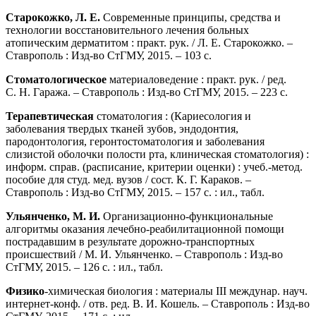
Старокожко, Л. Е.
Современные принципы, средства и
технологии восстановительного лечения больных
атопическим дерматитом : практ. рук. / Л. Е. Старокожко. –
Ставрополь : Изд-во СтГМУ, 2015. – 103 с.
Стоматологическое
материаловедение : практ. рук. / ред.
С. Н. Гаража. – Ставрополь : Изд-во СтГМУ, 2015. – 223 с.
Терапевтическая
стоматология : (Кариесология и
заболевания твердых тканей зубов, эндодонтия,
пародонтология, геронтостоматология и заболевания
слизистой оболочки полости рта, клиническая стоматология) :
информ. справ. (расписание, критерии оценки) : учеб.-метод.
пособие для студ. мед. вузов / сост. К. Г. Караков. –
Ставрополь : Изд-во СтГМУ, 2015. – 157 с. : ил., табл.
Ульянченко, М. И.
Организационно-функциональные
алгоритмы оказания лечебно-реабилитационной помощи
пострадавшим в результате дорожно-транспортных
происшествий / М. И. Ульянченко. – Ставрополь : Изд-во
СтГМУ, 2015. – 126 с. : ил., табл.
Физико
-химическая биология : материалы III междунар. науч.
интернет-конф. / отв. ред. В. И. Кошель. – Ставрополь : Изд-во