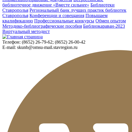
библиотечное движение «Вместе сильнее»
Библиотеки
Ставрополья
Региональный банк лучших практик библиотек
Ставрополья
Конференции и совещания
Повышаем
квалификацию
Профессиональные конкурсы
Обмен опытом
Методико-библиографические пособия
Библиокараван-2023
Виртуальный методист
Телефон:
(8652) 26-79-62; (8652) 26-00-42
E-mail:
skunb@omsu-mail.stavregion.ru