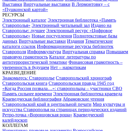
Выставки
Виртуальные выставки
В Лермонтовку – с
«Пушкинской картой»
РЕСУРСЫ
Электронный каталог
Электронная библиотека «Память
Ставрополья»
Электронный читальный зал
Издано на
Ставрополье: лучшее
Электронный ресурс «Цифровое
Ставрополье»
Новые поступления
Полнотекстовые базы
данных
Виртуальные выставки
Издания
Тематические
каталоги ссылок
Информационные ресурсы библиотек
Ставрополя
Информкультура
Виртуальная справка
Повышаем
правовую грамотность
Каталог литературы по
антитеррористической тематике
Финансовая грамотность –
уверенность в будущем
Нет – наркотикам
КРАЕВЕДЕНИЕ
Знакомьтесь: Ставрополье
Ставропольский хронограф
Ставропольская книга
Ставропольская правда 1945 год
«Когда Россия позвала…»: ставропольцы – участники СВО
Память сильнее времени
Электронная библиотека краеведа
Краеведческая библиография
Абрамовские чтения
Ставропольский край в центральной печати
Мир культуры и
искусства Ставрополья на страницах периодических изданий
Ретро-точка «Воронцовская роща»
Краеведческий
калейдоскоп
КОЛЛЕГАМ
Нормативно-правовые документы
Всероссийское