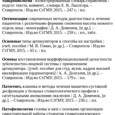
Микробиология
: иллюстрированный словарь-справочник /
подгот. текста, коммент., словарь Е. В. Лысогора. –
Ставрополь : Изд-во СтГМУ, 2015. – 247 с. : ил.
Оптимизация
современных методов диагностики и лечения
пациентов с различными формами снижения высоты нижнего
отдела лица : монография / Д. А. Доменюк, [и др.]. –
Ставрополь : Изд-во СтГМУ, 2015. – 259 с. : ил., табл.
Основные
типы артикуляторов и способы их настройки :
учеб. пособие / М. В. Гоман, [и др.]. – Ставрополь : Изд-во
СтГМУ, 2015. – 65 с. : ил.
Основы
восстановления морфофункциональной целостности
зубочелюстно-лицевой системы с применением
артикулятора : [учеб. пособие для студ. вузов, кадров высшей
квалификации (ординаторов)] / А. А. Долгалев, [и др.]. –
Ставрополь : Изд-во СтГМУ, 2015. – 179 с. : ил.
Патогенез,
клиника и методы лечения мышечно-суставной
дисфункции у больных стоматологического профиля с
сагиттальными аномалиями окклюзии / Д. А. Доменюк, [и
др.]. – Ставрополь : Изд-во СтГМУ, 2015. – 236 с. : ил.
Патофизиология
головы и шеи с основами организации
самостоятельной работы студентов стоматологического