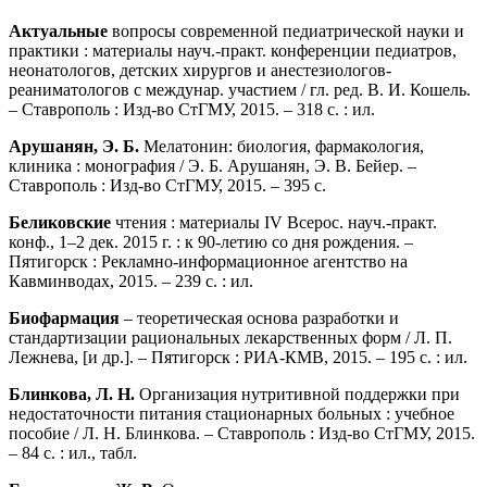
Актуальные
вопросы современной педиатрической науки и
практики : материалы науч.-практ. конференции педиатров,
неонатологов, детских хирургов и анестезиологов-
реаниматологов с междунар. участием / гл. ред. В. И. Кошель.
– Ставрополь : Изд-во СтГМУ, 2015. – 318 с. : ил.
Арушанян, Э. Б.
Мелатонин: биология, фармакология,
клиника : монография / Э. Б. Арушанян, Э. В. Бейер. –
Ставрополь : Изд-во СтГМУ, 2015. – 395 с.
Беликовские
чтения : материалы IV Всерос. науч.-практ.
конф., 1–2 дек. 2015 г. : к 90-летию со дня рождения. –
Пятигорск : Рекламно-информационное агентство на
Кавминводах, 2015. – 239 с. : ил.
Биофармация
– теоретическая основа разработки и
стандартизации рациональных лекарственных форм / Л. П.
Лежнева, [и др.]. – Пятигорск : РИА-КМВ, 2015. – 195 с. : ил.
Блинкова, Л. Н.
Организация нутритивной поддержки при
недостаточности питания стационарных больных : учебное
пособие / Л. Н. Блинкова. – Ставрополь : Изд-во СтГМУ, 2015.
– 84 с. : ил., табл.