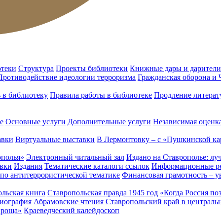
отеки
Структура
Проекты библиотеки
Книжные дары и дарители
Противодействие идеологии терроризма
Гражданская оборона и
ь в библиотеку
Правила работы в библиотеке
Продление литерат
е
Основные услуги
Дополнительные услуги
Независимая оценка
авки
Виртуальные выставки
В Лермонтовку – с «Пушкинской ка
ополья»
Электронный читальный зал
Издано на Ставрополье: лу
вки
Издания
Тематические каталоги ссылок
Информационные ре
 по антитеррористической тематике
Финансовая грамотность – у
льская книга
Ставропольская правда 1945 год
«Когда Россия по
лиография
Абрамовские чтения
Ставропольский край в централь
 роща»
Краеведческий калейдоскоп