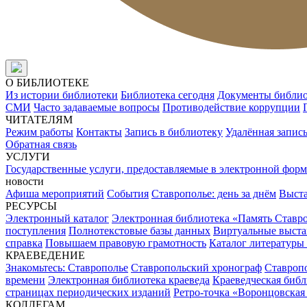
О БИБЛИОТЕКЕ
Из истории библиотеки
Библиотека сегодня
Документы библи
СМИ
Часто задаваемые вопросы
Противодействие коррупции
ЧИТАТЕЛЯМ
Режим работы
Контакты
Запись в библиотеку
Удалённая запис
Обратная связь
УСЛУГИ
Государственные услуги, предоставляемые в электронной форм
новости
Афиша мероприятий
События
Ставрополье: день за днём
Выст
РЕСУРСЫ
Электронный каталог
Электронная библиотека «Память Ставр
поступления
Полнотекстовые базы данных
Виртуальные выста
справка
Повышаем правовую грамотность
Каталог литературы
КРАЕВЕДЕНИЕ
Знакомьтесь: Ставрополье
Ставропольский хронограф
Ставропо
времени
Электронная библиотека краеведа
Краеведческая биб
страницах периодических изданий
Ретро-точка «Воронцовская
КОЛЛЕГАМ