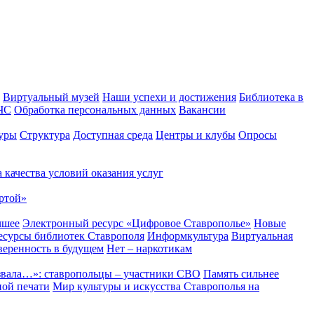
Виртуальный музей
Наши успехи и достижения
Библиотека в
 ЧС
Обработка персональных данных
Вакансии
уры
Структура
Доступная среда
Центры и клубы
Опросы
 качества условий оказания услуг
ртой»
чшее
Электронный ресурс «Цифровое Ставрополье»
Новые
сурсы библиотек Ставрополя
Информкультура
Виртуальная
веренность в будущем
Нет – наркотикам
звала…»: ставропольцы – участники СВО
Память сильнее
ной печати
Мир культуры и искусства Ставрополья на