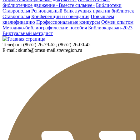
библиотечное движение «Вместе сильнее»
Библиотеки
Ставрополья
Региональный банк лучших практик библиотек
Ставрополья
Конференции и совещания
Повышаем
квалификацию
Профессиональные конкурсы
Обмен опытом
Методико-библиографические пособия
Библиокараван-2023
Виртуальный методист
Телефон:
(8652) 26-79-62; (8652) 26-00-42
E-mail:
skunb@omsu-mail.stavregion.ru