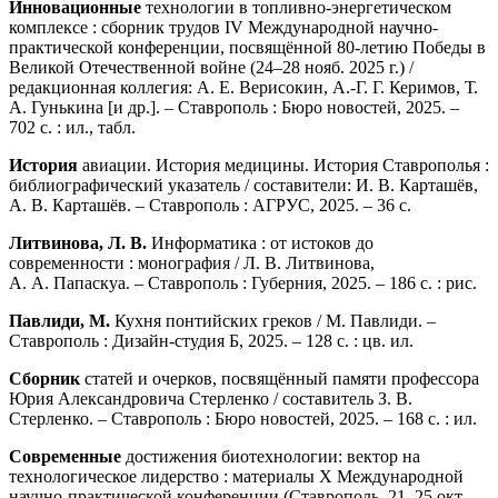
Инновационные
технологии в топливно-энергетическом
комплексе : сборник трудов IV Международной научно-
практической конференции, посвящённой 80-летию Победы в
Великой Отечественной войне (24–28 нояб. 2025 г.) /
редакционная коллегия: А. Е. Верисокин, А.-Г. Г. Керимов, Т.
А. Гунькина [и др.]. – Ставрополь : Бюро новостей, 2025. –
702 с. : ил., табл.
История
авиации. История медицины. История Ставрополья :
библиографический указатель / составители: И. В. Карташёв,
А. В. Карташёв. – Ставрополь : АГРУС, 2025. – 36 с.
Литвинова, Л. В.
Информатика : от истоков до
современности : монография / Л. В. Литвинова,
А. А. Папаскуа. – Ставрополь : Губерния, 2025. – 186 с. : рис.
Павлиди, М.
Кухня понтийских греков / М. Павлиди. –
Ставрополь : Дизайн-студия Б, 2025. – 128 с. : цв. ил.
Сборник
статей и очерков, посвящённый памяти профессора
Юрия Александровича Стерленко / составитель З. В.
Стерленко. – Ставрополь : Бюро новостей, 2025. – 168 с. : ил.
Современные
достижения биотехнологии: вектор на
технологическое лидерство : материалы X Международной
научно-практической конференции (Ставрополь, 21–25 окт.