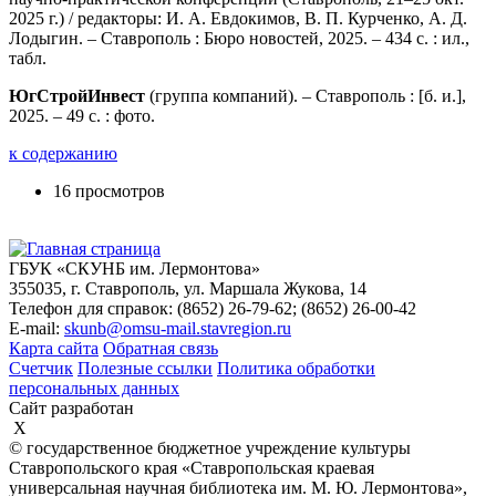
2025 г.) / редакторы: И. А. Евдокимов, В. П. Курченко, А. Д.
Лодыгин. – Ставрополь : Бюро новостей, 2025. – 434 с. : ил.,
табл.
ЮгСтройИнвест
(группа компаний). – Ставрополь : [б. и.],
2025. – 49 с. : фото.
к содержанию
16 просмотров
ГБУК «СКУНБ им. Лермонтова»
355035, г. Ставрополь, ул. Маршала Жукова, 14
Телефон для справок: (8652) 26-79-62; (8652) 26-00-42
E-mail:
skunb@omsu-mail.stavregion.ru
Карта сайта
Обратная связь
Счетчик
Полезные ссылки
Политика обработки
персональных данных
Сайт разработан
X
© государственное бюджетное учреждение культуры
Ставропольского края «Ставропольская краевая
универсальная научная библиотека им. М. Ю. Лермонтова»,