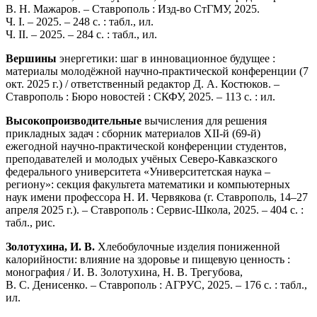
В. Н. Мажаров. – Ставрополь : Изд-во СтГМУ, 2025.
Ч. I. – 2025. – 248 с. : табл., ил.
Ч. II. – 2025. – 284 с. : табл., ил.
Вершины
энергетики: шаг в инновационное будущее :
материалы молодёжной научно-практической конференции (7
окт. 2025 г.) / ответственный редактор Д. А. Костюков. –
Ставрополь : Бюро новостей : СКФУ, 2025. – 113 с. : ил.
Высокопроизводительные
вычисления для решения
прикладных задач : сборник материалов XII-й (69-й)
ежегодной научно-практической конференции студентов,
преподавателей и молодых учёных Северо-Кавказского
федерального университета «Университетская наука –
региону»: секция факультета математики и компьютерных
наук имени профессора Н. И. Червякова (г. Ставрополь, 14–27
апреля 2025 г.). – Ставрополь : Сервис-Школа, 2025. – 404 с. :
табл., рис.
Золотухина, И. В.
Хлебобулочные изделия пониженной
калорийности: влияние на здоровье и пищевую ценность :
монография / И. В. Золотухина, Н. В. Трегубова,
В. С. Денисенко. – Ставрополь : АГРУС, 2025. – 176 с. : табл.,
ил.