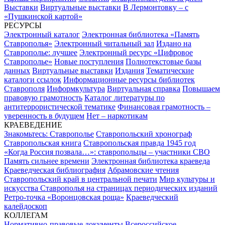
Выставки
Виртуальные выставки
В Лермонтовку – с
«Пушкинской картой»
РЕСУРСЫ
Электронный каталог
Электронная библиотека «Память
Ставрополья»
Электронный читальный зал
Издано на
Ставрополье: лучшее
Электронный ресурс «Цифровое
Ставрополье»
Новые поступления
Полнотекстовые базы
данных
Виртуальные выставки
Издания
Тематические
каталоги ссылок
Информационные ресурсы библиотек
Ставрополя
Информкультура
Виртуальная справка
Повышаем
правовую грамотность
Каталог литературы по
антитеррористической тематике
Финансовая грамотность –
уверенность в будущем
Нет – наркотикам
КРАЕВЕДЕНИЕ
Знакомьтесь: Ставрополье
Ставропольский хронограф
Ставропольская книга
Ставропольская правда 1945 год
«Когда Россия позвала…»: ставропольцы – участники СВО
Память сильнее времени
Электронная библиотека краеведа
Краеведческая библиография
Абрамовские чтения
Ставропольский край в центральной печати
Мир культуры и
искусства Ставрополья на страницах периодических изданий
Ретро-точка «Воронцовская роща»
Краеведческий
калейдоскоп
КОЛЛЕГАМ
Нормативно-правовые документы
Всероссийское