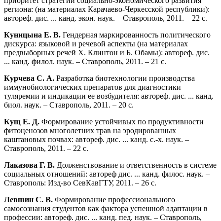
приоритет стратегии социально-экономического развития
региона: (на материалах Карачаево-Черкесской республики):
автореф. дис. ... канд. экон. наук. – Ставрополь, 2011. – 22 с.
Куницына Е. В.
Гендерная маркированность политического
дискурса: языковой и речевой аспекты (на материалах
предвыборных речей Х. Клинтон и Б. Обамы): автореф. дис.
... канд. филол. наук. – Ставрополь, 2011. – 21 с.
Курчева С. А.
Разработка биотехнологии производства
иммунобиологических препаратов для диагностики
туляремии и индикации ее возбудителя: автореф. дис. ... канд.
биол. наук. – Ставрополь, 2011. – 20 с.
Кущ Е. Д.
Формирование устойчивых по продуктивности
фитоценозов многолетних трав на эродированных
каштановых почвах: автореф. дис. ... канд. с.-х. наук. –
Ставрополь, 2011. – 22 с.
Лаказова Г. В.
Долженствование и ответственность в системе
социальных отношений: автореф дис. ... канд. филос. наук. –
Ставрополь: Изд-во СевКавГТУ, 2011. – 26 с.
Левшин С. В.
Формирование профессионального
самосознания студентов как фактора успешной адаптации в
профессии: автореф. дис. ... канд. пед. наук. – Ставрополь,