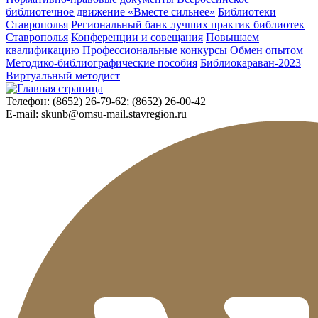
библиотечное движение «Вместе сильнее»
Библиотеки
Ставрополья
Региональный банк лучших практик библиотек
Ставрополья
Конференции и совещания
Повышаем
квалификацию
Профессиональные конкурсы
Обмен опытом
Методико-библиографические пособия
Библиокараван-2023
Виртуальный методист
Телефон:
(8652) 26-79-62; (8652) 26-00-42
E-mail:
skunb@omsu-mail.stavregion.ru