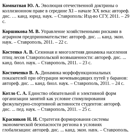
Комнатная Ю. А.
Эволюция отечественной доктрины о
коллизионном праве в середине XI – начале ХХ века: автореф.
дис. … канд. юрид. наук. – Ставрополь: Изд-во СГУ, 2011. – 29
с.
Коршикова М. В.
Управление хозяйственными рисками в
аграрном предпринимательстве: автореф. дис. ... канд. экон.
наук. – Ставрополь, 2011. – 22 с.
Костенко А. В.
Сезонная и многолетняя динамика населения
птиц лесов Ставропольской возвышенности: автореф. дис. ...
канд. биол. наук. – Ставрополь, 2011. – 23 с.
Костюченко В. А.
Динамика морфофункциональных
показателей при обтурации мочевыводящих путей у баранов:
автореф. дис. ... канд. биол. наук. – Ставрополь, 2011. – 24 с.
Котло С. А.
Единство обязательной и элективной форм
организации занятий как условие стимулирования
физкультурно-спортивной активности студентов: автореф.
дис. ... пед. наук. – Ставрополь, 2011. – 25 с.
Красников Н. И.
Стратегия формирования системы
экономической безопасности региона в условиях
глобализации: автореф. дис. ... канд. экон. наук. – Ставрополь,