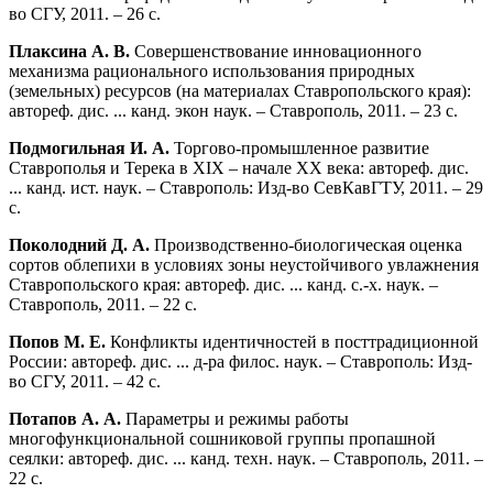
во СГУ, 2011. – 26 с.
Плаксина А. В.
Совершенствование инновационного
механизма рационального использования природных
(земельных) ресурсов (на материалах Ставропольского края):
автореф. дис. ... канд. экон наук. – Ставрополь, 2011. – 23 с.
Подмогильная И. А.
Торгово-промышленное развитие
Ставрополья и Терека в XIX – начале ХХ века: автореф. дис.
... канд. ист. наук. – Ставрополь: Изд-во СевКавГТУ, 2011. – 29
с.
Поколодний Д. А.
Производственно-биологическая оценка
сортов облепихи в условиях зоны неустойчивого увлажнения
Ставропольского края: автореф. дис. ... канд. с.-х. наук. –
Ставрополь, 2011. – 22 с.
Попов М. Е.
Конфликты идентичностей в посттрадиционной
России: автореф. дис. ... д-ра филос. наук. – Ставрополь: Изд-
во СГУ, 2011. – 42 с.
Потапов А. А.
Параметры и режимы работы
многофункциональной сошниковой группы пропашной
сеялки: автореф. дис. ... канд. техн. наук. – Ставрополь, 2011. –
22 с.