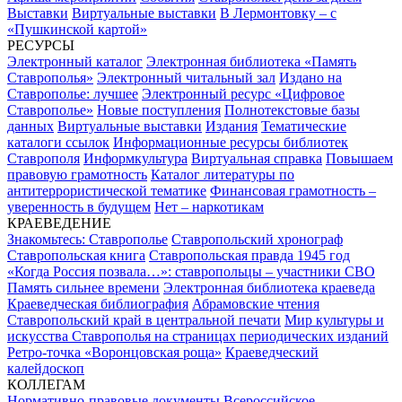
Выставки
Виртуальные выставки
В Лермонтовку – с
«Пушкинской картой»
РЕСУРСЫ
Электронный каталог
Электронная библиотека «Память
Ставрополья»
Электронный читальный зал
Издано на
Ставрополье: лучшее
Электронный ресурс «Цифровое
Ставрополье»
Новые поступления
Полнотекстовые базы
данных
Виртуальные выставки
Издания
Тематические
каталоги ссылок
Информационные ресурсы библиотек
Ставрополя
Информкультура
Виртуальная справка
Повышаем
правовую грамотность
Каталог литературы по
антитеррористической тематике
Финансовая грамотность –
уверенность в будущем
Нет – наркотикам
КРАЕВЕДЕНИЕ
Знакомьтесь: Ставрополье
Ставропольский хронограф
Ставропольская книга
Ставропольская правда 1945 год
«Когда Россия позвала…»: ставропольцы – участники СВО
Память сильнее времени
Электронная библиотека краеведа
Краеведческая библиография
Абрамовские чтения
Ставропольский край в центральной печати
Мир культуры и
искусства Ставрополья на страницах периодических изданий
Ретро-точка «Воронцовская роща»
Краеведческий
калейдоскоп
КОЛЛЕГАМ
Нормативно-правовые документы
Всероссийское