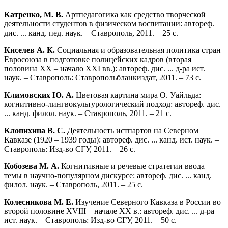
Катренко, М. В.
Артпедагогика как средство творческой
деятельности студентов в физическом воспитании: автореф.
дис. ... канд. пед. наук. – Ставрополь, 2011. – 25 с.
Киселев А. К.
Социальная и образовательная политика стран
Евросоюза в подготовке полицейских кадров (вторая
половина ХХ – начало XXI вв.): автореф. дис. ... д-ра ист.
наук. – Ставрополь: Ставропольбланкиздат, 2011. – 73 с.
Климовских Ю. А.
Цветовая картина мира О. Уайльда:
когнитивно-лингвокультурологический подход: автореф. дис.
... канд. филол. наук. – Ставрополь, 2011. – 21 с.
Клопихина В. С.
Деятельность истпартов на Северном
Кавказе (1920 – 1939 годы): автореф. дис. ... канд. ист. наук. –
Ставрополь: Изд-во СГУ, 2011. – 26 с.
Кобозева М. А.
Когнитивные и речевые стратегии ввода
темы в научно-популярном дискурсе: автореф. дис. ... канд.
филол. наук. – Ставрополь, 2011. – 25 с.
Колесникова М. Е.
Изучение Северного Кавказа в России во
второй половине XVIII – начале ХХ в.: автореф. дис. ... д-ра
ист. наук. – Ставрополь: Изд-во СГУ, 2011. – 50 с.