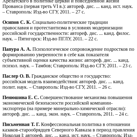
Арелатского в политике церкви и повседневной жизни
Прованса (первая треть VI в.): автореф. дис. ... канд. ист. наук.
– Ставрополь: Изд-во СГУ, 2011. – 27 с.
Осипов С. К.
Социально-политические традиции
православия и протестантизма в условиях модернизации
российской государственности: автореф. дис. ... канд. филос.
наук. – Пятигорск: Изд-во ПГЛУ, 2011. – 22 с.
Папура А. А.
Психологическое сопровождение подростков по
формированию уверенности в себе как показателя
субъективной оценки качества жизни: автореф. дис. ... канд.
психол. наук. – Тамбов; Ставрополь: Изд-во СГУ, 2011. – 23 с.
Паслер О. В.
Гражданское общество и государство:
российская модель взаимодействия: автореф. дис. ... канд.
полит. наук. – Ставрополь: Изд-во СГУ, 2011. – 26 с.
Пенюшина Е. С.
Совершенствование механизма повышения
экономической безопасности российской компании-
экспортера (на примере минерально-химической отрасли):
автореф. дис. ... канд. экон. наук. – Ставрополь, 2011. – 24 с.
Письменная Т. Г.
Конфессиональная политика в отношении
казаков-старообрядцев Северного Кавказа в период правления
Николая I: автореф. дис. ... канд. ист. наук. – Ставрополь: Изд-