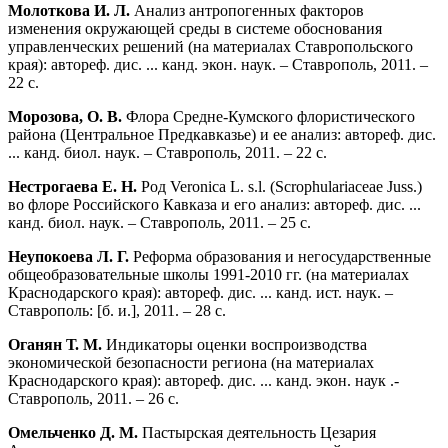
Молоткова И. Л.
Анализ антропогенных факторов
изменения окружающей среды в системе обоснования
управленческих решений (на материалах Ставропольского
края): автореф. дис. ... канд. экон. наук. – Ставрополь, 2011. –
22 с.
Морозова, О. В.
Флора Средне-Кумского флористического
района (Центральное Предкавказье) и ее анализ: автореф. дис.
... канд. биол. наук. – Ставрополь, 2011. – 22 с.
Нестрогаева Е. Н.
Род Veronica L. s.l. (Scrophulariaceae Juss.)
во флоре Российского Кавказа и его анализ: автореф. дис. ...
канд. биол. наук. – Ставрополь, 2011. – 25 с.
Неупокоева Л. Г.
Реформа образования и негосударственные
общеобразовательные школы 1991-2010 гг. (на материалах
Краснодарского края): автореф. дис. ... канд. ист. наук. –
Ставрополь: [б. и.], 2011. – 28 с.
Оганян Т. М.
Индикаторы оценки воспроизводства
экономической безопасности региона (на материалах
Краснодарского края): автореф. дис. ... канд. экон. наук .-
Ставрополь, 2011. – 26 с.
Омельченко Д. М.
Пастырская деятельность Цезария