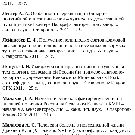
2011. – 25 с.
Леглер А. А.
Особенности вербализации бинарно-
понятийной оппозиции «свои – чужие» в художественной
публицистике Гюнтера Вальрафа: автореф. дис. канд. ...
филол. наук. – Ставрополь, 2011. – 23 с.
Лейнвебер Е. Ф.
Получение полиплодых сортов кормовой
шелковицы и их использование в разносезоных выкормках
тутового шелкопряда: автореф. дис. ... канд. с.-х. наук. –
Ставрополь, 2011. – 24 с.
Лящук О. Н.
Имиджмейкинг организации как культурная
технология в современной России (на примере санаторно-
курортных учреждений Кавказских Минеральных Вод):
автореф. дис. ... канд. социолог. наук. – Ставрополь: Изд-во
СГУ, 2011. – 25 с.
Малахов Д. А.
Наместничество как фактор внутренней и
внешней политики России на Северном Кавказе в XVIII –
начале ХХ века: автореф. дис. ... канд. ист. наук. – Ставрополь:
Изд-во СГУ, 2011. – 31 с.
Малахова А. С.
Человек и болезнь в повседневной жизни
Древней Руси (X – начало XVII в.): автореф. дис. ... канд. ист.