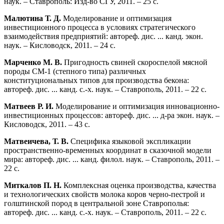
наук. – Ставрополь: Изд-во СГУ, 2011. – 25 с.
Малютина Т. Д.
Моделирование и оптимизация
инвестиционного процесса в условиях стратегического
взаимодействия предприятий: автореф. дис. ... канд. экон.
наук. – Кисловодск, 2011. – 24 с.
Марченко М. В.
Пригодность свиней скороспелой мясной
породы СМ-1 (степного типа) различных
конституциональных типов для производства бекона:
автореф. дис. ... канд. с.-х. наук. – Ставрополь, 2011. – 22 с.
Матвеев Р. И.
Моделирование и оптимизация инновационно-
инвестиционных процессов: автореф. дис. ... д-ра экон. наук. –
Кисловодск, 2011. – 43 с.
Матвеичева, Т. В.
Специфика языковой экспликации
пространственно-временных координат в сказочной модели
мира: автореф. дис. ... канд. филол. наук. – Ставрополь, 2011. –
22 с.
Миткалов П. Н.
Комплексная оценка производства, качества
и технологических свойств молока коров черно-пестрой и
голштинской пород в центральной зоне Ставрополья:
автореф. дис. ... канд. с.-х. наук. – Ставрополь, 2011. – 22 с.