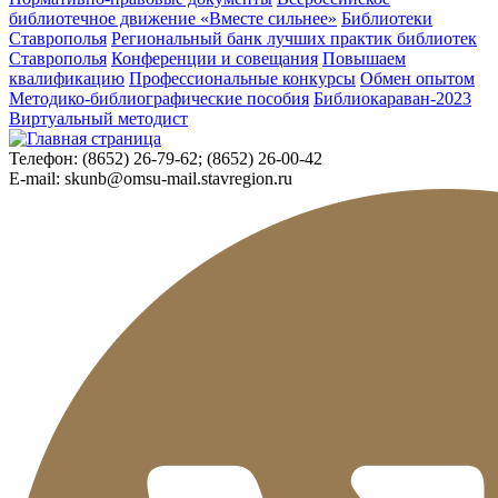
библиотечное движение «Вместе сильнее»
Библиотеки
Ставрополья
Региональный банк лучших практик библиотек
Ставрополья
Конференции и совещания
Повышаем
квалификацию
Профессиональные конкурсы
Обмен опытом
Методико-библиографические пособия
Библиокараван-2023
Виртуальный методист
Телефон:
(8652) 26-79-62; (8652) 26-00-42
E-mail:
skunb@omsu-mail.stavregion.ru