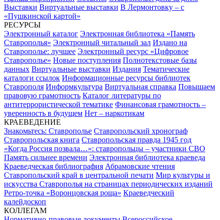
Выставки
Виртуальные выставки
В Лермонтовку – с
«Пушкинской картой»
РЕСУРСЫ
Электронный каталог
Электронная библиотека «Память
Ставрополья»
Электронный читальный зал
Издано на
Ставрополье: лучшее
Электронный ресурс «Цифровое
Ставрополье»
Новые поступления
Полнотекстовые базы
данных
Виртуальные выставки
Издания
Тематические
каталоги ссылок
Информационные ресурсы библиотек
Ставрополя
Информкультура
Виртуальная справка
Повышаем
правовую грамотность
Каталог литературы по
антитеррористической тематике
Финансовая грамотность –
уверенность в будущем
Нет – наркотикам
КРАЕВЕДЕНИЕ
Знакомьтесь: Ставрополье
Ставропольский хронограф
Ставропольская книга
Ставропольская правда 1945 год
«Когда Россия позвала…»: ставропольцы – участники СВО
Память сильнее времени
Электронная библиотека краеведа
Краеведческая библиография
Абрамовские чтения
Ставропольский край в центральной печати
Мир культуры и
искусства Ставрополья на страницах периодических изданий
Ретро-точка «Воронцовская роща»
Краеведческий
калейдоскоп
КОЛЛЕГАМ
Нормативно-правовые документы
Всероссийское