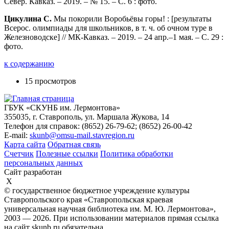
Север. Кавказ. – 2019. – № 15. – С. 6 : фото.
Цикулина С.
Мы покорили Воробьёвы горы! : [результаты
Всерос. олимпиады для школьников, в т. ч. об очном туре в
Железноводске] // МК-Кавказ. – 2019. – 24 апр.–1 мая. – С. 29 :
фото.
к содержанию
15 просмотров
ГБУК «СКУНБ им. Лермонтова»
355035, г. Ставрополь, ул. Маршала Жукова, 14
Телефон для справок: (8652) 26-79-62; (8652) 26-00-42
E-mail:
skunb@omsu-mail.stavregion.ru
Карта сайта
Обратная связь
Счетчик
Полезные ссылки
Политика обработки
персональных данных
Сайт разработан
X
© государственное бюджетное учреждение культуры
Ставропольского края «Ставропольская краевая
универсальная научная библиотека им. М. Ю. Лермонтова»,
2003 — 2026. При использовании материалов прямая ссылка
на сайт skunb.ru обязательна.