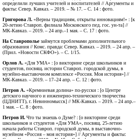
определили лучших учителей и воспитателей // Аргументы и
факты: Север. Кавказ. – 2019. – № 17. – С. 14 : фото.
Григорова Л.
«Верны традициям, открыты инновациям!» : [к
20-летию Ставроп. филиала Московского пед. гос. ун-та] //
МК-Кавказ. – 2019. – 24 апр.–1 мая. – С. 17 : фото.
На Ставрополье
займутся проблемами дополнительного
образования // Комс. правда: Север. Кавказ. – 2019. – 24 апр. –
(Прил. «Новости СКФО»). – С. 1/15.
Орлов А.
«Для УМА» : [о викторине среди школьников и
студентов, посвящ. истории Ставроп. городской думы, в
музейно-выставочном комплексе «Россия. Моя история»] //
МК-Кавказ. – 2019. – 17–24 апр. – С. 12 : фото.
Петров А.
«Кремниевая долина» по-русски : [о Центре
детского научного и инженерно-технического творчества
(ЦДНИТТ), г. Невинномысск] // МК-Кавказ. – 2019. – 24 апр.–
1 мая. – С. 8 : фото.
Петров И.
Что ты знаешь о Думе? : [о викторине среди
школьников и студентов «Для УМА», посвящ. 25-летию
начала работы Ставроп. городской думы, в выставочно-
музейном «Россия – моя история»] // Аргументы и факты: