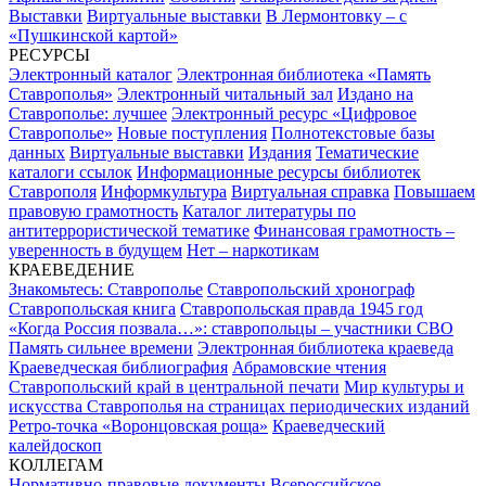
Выставки
Виртуальные выставки
В Лермонтовку – с
«Пушкинской картой»
РЕСУРСЫ
Электронный каталог
Электронная библиотека «Память
Ставрополья»
Электронный читальный зал
Издано на
Ставрополье: лучшее
Электронный ресурс «Цифровое
Ставрополье»
Новые поступления
Полнотекстовые базы
данных
Виртуальные выставки
Издания
Тематические
каталоги ссылок
Информационные ресурсы библиотек
Ставрополя
Информкультура
Виртуальная справка
Повышаем
правовую грамотность
Каталог литературы по
антитеррористической тематике
Финансовая грамотность –
уверенность в будущем
Нет – наркотикам
КРАЕВЕДЕНИЕ
Знакомьтесь: Ставрополье
Ставропольский хронограф
Ставропольская книга
Ставропольская правда 1945 год
«Когда Россия позвала…»: ставропольцы – участники СВО
Память сильнее времени
Электронная библиотека краеведа
Краеведческая библиография
Абрамовские чтения
Ставропольский край в центральной печати
Мир культуры и
искусства Ставрополья на страницах периодических изданий
Ретро-точка «Воронцовская роща»
Краеведческий
калейдоскоп
КОЛЛЕГАМ
Нормативно-правовые документы
Всероссийское