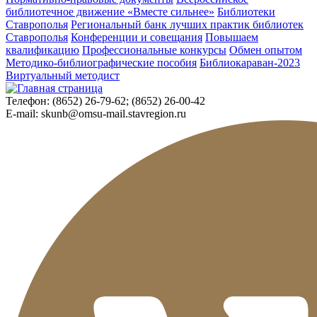
библиотечное движение «Вместе сильнее»
Библиотеки
Ставрополья
Региональный банк лучших практик библиотек
Ставрополья
Конференции и совещания
Повышаем
квалификацию
Профессиональные конкурсы
Обмен опытом
Методико-библиографические пособия
Библиокараван-2023
Виртуальный методист
Телефон:
(8652) 26-79-62; (8652) 26-00-42
E-mail:
skunb@omsu-mail.stavregion.ru