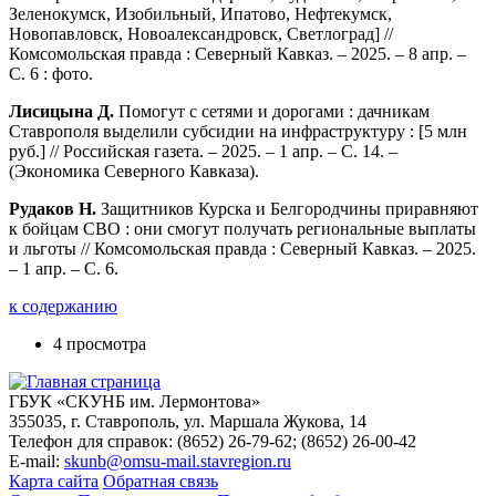
Зеленокумск, Изобильный, Ипатово, Нефтекумск,
Новопавловск, Новоалександровск, Светлоград] //
Комсомольская правда : Северный Кавказ. – 2025. – 8 апр. –
С. 6 : фото.
Лисицына Д.
Помогут с сетями и дорогами : дачникам
Ставрополя выделили субсидии на инфраструктуру : [5 млн
руб.] // Российская газета. – 2025. – 1 апр. – С. 14. –
(Экономика Северного Кавказа).
Рудаков Н.
Защитников Курска и Белгородчины приравняют
к бойцам СВО : они смогут получать региональные выплаты
и льготы // Комсомольская правда : Северный Кавказ. – 2025.
– 1 апр. – С. 6.
к содержанию
4 просмотра
ГБУК «СКУНБ им. Лермонтова»
355035, г. Ставрополь, ул. Маршала Жукова, 14
Телефон для справок: (8652) 26-79-62; (8652) 26-00-42
E-mail:
skunb@omsu-mail.stavregion.ru
Карта сайта
Обратная связь