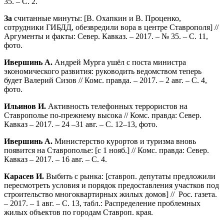
35. – С. 2.
За
считанные минуты: [В. Охапкин и В. Проценко,
сотрудники ГИБДД, обезвредили вора в центре Ставрополя] //
Аргументы и факты: Север. Кавказ. – 2017. – № 35. – С. 11,
фото.
Ивершинь А.
Андрей Мурга ушёл с поста министра
экономического развития: руководить ведомством теперь
будет Валерий Сизов // Комс. правда. – 2017. – 2 авг. – С. 4,
фото.
Ильинов И.
Активность телефонных террористов на
Ставрополье по-прежнему высока // Комс. правда: Север.
Кавказ – 2017. – 24 –31 авг. – С. 12–13, фото.
Ивершинь А.
Министерство курортов и туризма вновь
появится на Ставрополье: [с 1 нояб.] // Комс. правда: Север.
Кавказ – 2017. – 16 авг. – С. 4.
Карасев И.
Выбить с рынка: [ставроп. депутаты предложили
пересмотреть условия и порядок предоставления участков под
строительство многоквартирных жилых домов] // Рос. газета.
– 2017. – 1 авг. – С. 13, табл.: Распределение проблемных
жилых объектов по городам Ставроп. края.