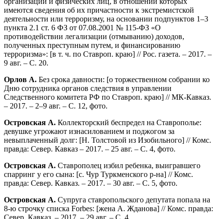
организаций и физических лиц, в отношении которых
имеются сведения об их причастности к экстремистской
деятельности или терроризму, на основании подпунктов 1–3
пункта 2.1 ст. 6 ФЗ от 07.08.2001 № 115-ФЗ «О
противодействии легализации (отмыванию) доходов,
полученных преступным путем, и финансированию
терроризма»: [в т. ч. по Ставроп. краю] // Рос. газета. – 2017. –
9 авг. – С. 20.
Орлов А.
Без срока давности: [о торжественном собрании ко
Дню сотрудника органов следствия в управлении
Следственного комитета РФ по Ставроп. краю] // МК-Кавказ.
– 2017. – 2–9 авг. – С. 12, фото.
Островская А.
Коллекторский беспредел на Ставрополье:
девушке угрожают изнасилованием и поджогом за
невыплаченный долг: [Н. Толстовой из Изобильного] // Комс.
правда: Север. Кавказ – 2017. – 25 авг. – С. 4, фото.
Островская А.
Ставрополец избил ребенка, выигравшего
спарринг у его сына: [с. Чур Туркменского р-на] // Комс.
правда: Север. Кавказ. – 2017. – 30 авг. – С. 5, фото.
Островская А.
Супруга ставропольского депутата попала на
8-ю строчку списка Forbes: [жена А. Жданова] // Комс. правда:
Север. Кавказ. – 2017. – 29 авг. – С. 4.