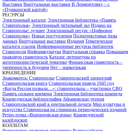
Выставки
Виртуальные выставки
В Лермонтовку – с
«Пушкинской картой»
РЕСУРСЫ
Электронный каталог
Электронная библиотека «Память
Ставрополья»
Электронный читальный зал
Издано на
Ставрополье: лучшее
Электронный ресурс «Цифровое
Ставрополье»
Новые поступления
Полнотекстовые базы
данных
Виртуальные выставки
Издания
Тематические
каталоги ссылок
Информационные ресурсы библиотек
Ставрополя
Информкультура
Виртуальная справка
Повышаем
правовую грамотность
Каталог литературы по
антитеррористической тематике
Финансовая грамотность –
уверенность в будущем
Нет – наркотикам
КРАЕВЕДЕНИЕ
Знакомьтесь: Ставрополье
Ставропольский хронограф
Ставропольская книга
Ставропольская правда 1945 год
«Когда Россия позвала…»: ставропольцы – участники СВО
Память сильнее времени
Электронная библиотека краеведа
Краеведческая библиография
Абрамовские чтения
Ставропольский край в центральной печати
Мир культуры и
искусства Ставрополья на страницах периодических изданий
Ретро-точка «Воронцовская роща»
Краеведческий
калейдоскоп
КОЛЛЕГАМ
Нормативно-правовые документы
Всероссийское