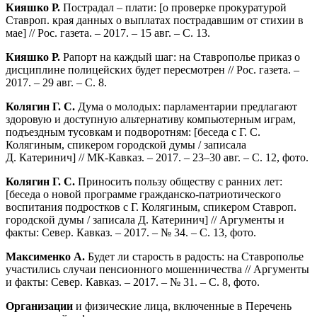
Кияшко Р.
Пострадал – плати: [о проверке прокуратурой
Ставроп. края данных о выплатах пострадавшим от стихии в
мае] // Рос. газета. – 2017. – 15 авг. – С. 13.
Кияшко Р.
Рапорт на каждый шаг: на Ставрополье приказ о
дисциплине полицейских будет пересмотрен // Рос. газета. –
2017. – 29 авг. – С. 8.
Колягин Г. С.
Дума о молодых: парламентарии предлагают
здоровую и доступную альтернативу компьютерным играм,
подъездным тусовкам и подворотням: [беседа с Г. С.
Колягиным, спикером городской думы / записала
Д. Катеринич] // МК-Кавказ. – 2017. – 23–30 авг. – С. 12, фото.
Колягин Г. С.
Приносить пользу обществу с ранних лет:
[беседа о новой программе гражданско-патриотического
воспитания подростков с Г. Колягиным, спикером Ставроп.
городской думы / записала Д. Катеринич] // Аргументы и
факты: Север. Кавказ. – 2017. – № 34. – С. 13, фото.
Максименко А.
Будет ли старость в радость: на Ставрополье
участились случаи пенсионного мошенничества // Аргументы
и факты: Север. Кавказ. – 2017. – № 31. – С. 8, фото.
Организации
и физические лица, включенные в Перечень