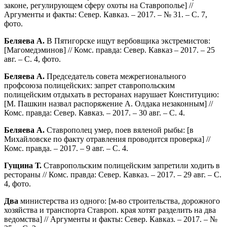
законе, регулирующем сферу охоты на Ставрополье] //
Аргументы и факты: Север. Кавказ. – 2017. – № 31. – С. 7,
фото.
Беляева А.
В Пятигорске ищут вербовщика экстремистов:
[Магомедэминов] // Комс. правда: Север. Кавказ – 2017. – 25
авг. – С. 4, фото.
Беляева А.
Председатель совета межрегионального
профсоюза полицейских: запрет ставропольским
полицейским отдыхать в ресторанах нарушает Конституцию:
[М. Пашкин назвал распоряжение А. Олдака незаконным] //
Комс. правда: Север. Кавказ. – 2017. – 30 авг. – С. 4.
Беляева А.
Ставрополец умер, поев вяленой рыбы: [в
Михайловске по факту отравления проводится проверка] //
Комс. правда. – 2017. – 9 авг. – С. 4.
Гущина Т.
Ставропольским полицейским запретили ходить в
рестораны // Комс. правда: Север. Кавказ. – 2017. – 29 авг. – С.
4, фото.
Два
министерства из одного: [м-во строительства, дорожного
хозяйства и транспорта Ставроп. края хотят разделить на два
ведомства] // Аргументы и факты: Север. Кавказ. – 2017. – №