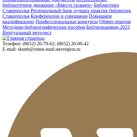
библиотечное движение «Вместе сильнее»
Библиотеки
Ставрополья
Региональный банк лучших практик библиотек
Ставрополья
Конференции и совещания
Повышаем
квалификацию
Профессиональные конкурсы
Обмен опытом
Методико-библиографические пособия
Библиокараван-2023
Виртуальный методист
Телефон:
(8652) 26-79-62; (8652) 26-00-42
E-mail:
skunb@omsu-mail.stavregion.ru