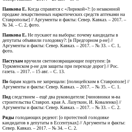
Панкова Е.
Когда справятся с «Лирикой»?: [о незаконной
продаже лекарственных наркотических средств аптеками на
Ставрополье] // Аргументы и факты: Север. Кавказ. – 2017. –
№ 34. – С. 2, фото.
Панкова Е.
Не пускают на выборы: почему кандидаты в
депутаты объявили голодовку?: [в Предгорном р-не] //
Аргументы и факты: Север. Кавказ. – 2017. – № 33. – С. 1,
фото.
Пастухам
вручили световозвращающие портупеи: [в
Туркменском р-не для защиты при переходе дорог] // Рос.
газета. – 2017. – 15 авг. – С. 13.
По
барам ходить не запрещали: [полицейским в Ставрополе] //
Аргументы и факты: Север. Кавказ. – 2017. – № 35. – С. 1.
Под
следствием – ещё два руководителя: [чиновники м-ва
строительства Ставроп. края А. Лазуткин, И. Коваленко] //
Аргументы и факты: Север. Кавказ. – 2017. – № 33. – С. 2.
Ряды
голодающих редеют: [о протестной голодовке
кандидатов в депутаты в Ессентуках] // Аргументы и факты:
Север. Кавказ. – 2017. – № 34. – С. 2.