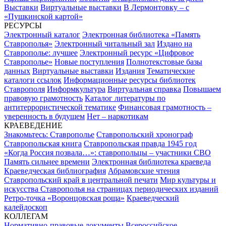
Выставки
Виртуальные выставки
В Лермонтовку – с
«Пушкинской картой»
РЕСУРСЫ
Электронный каталог
Электронная библиотека «Память
Ставрополья»
Электронный читальный зал
Издано на
Ставрополье: лучшее
Электронный ресурс «Цифровое
Ставрополье»
Новые поступления
Полнотекстовые базы
данных
Виртуальные выставки
Издания
Тематические
каталоги ссылок
Информационные ресурсы библиотек
Ставрополя
Информкультура
Виртуальная справка
Повышаем
правовую грамотность
Каталог литературы по
антитеррористической тематике
Финансовая грамотность –
уверенность в будущем
Нет – наркотикам
КРАЕВЕДЕНИЕ
Знакомьтесь: Ставрополье
Ставропольский хронограф
Ставропольская книга
Ставропольская правда 1945 год
«Когда Россия позвала…»: ставропольцы – участники СВО
Память сильнее времени
Электронная библиотека краеведа
Краеведческая библиография
Абрамовские чтения
Ставропольский край в центральной печати
Мир культуры и
искусства Ставрополья на страницах периодических изданий
Ретро-точка «Воронцовская роща»
Краеведческий
калейдоскоп
КОЛЛЕГАМ
Нормативно-правовые документы
Всероссийское