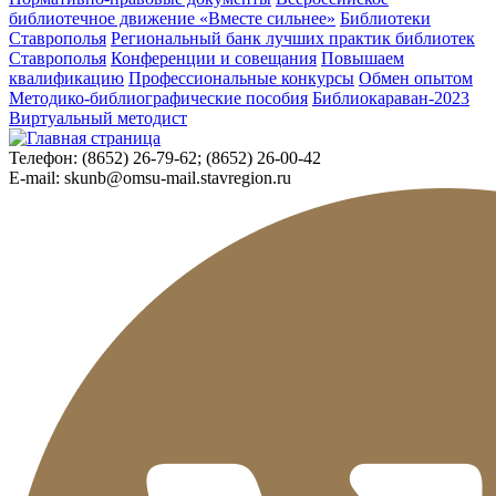
библиотечное движение «Вместе сильнее»
Библиотеки
Ставрополья
Региональный банк лучших практик библиотек
Ставрополья
Конференции и совещания
Повышаем
квалификацию
Профессиональные конкурсы
Обмен опытом
Методико-библиографические пособия
Библиокараван-2023
Виртуальный методист
Телефон:
(8652) 26-79-62; (8652) 26-00-42
E-mail:
skunb@omsu-mail.stavregion.ru