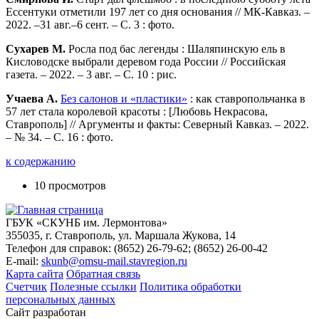
Ессентуки отметили 197 лет со дня основания // МК-Кавказ. –
2022. –31 авг.–6 сент. – С. 3 : фото.
Сухарев М.
Росла под бас легенды : Шаляпинскую ель в
Кисловодске выбрали деревом года России // Российская
газета. – 2022. – 3 авг. – С. 10 : рис.
Учаева А.
Без салонов и «пластики»
: как ставропольчанка в
57 лет стала королевой красоты : [Любовь Некрасова,
Ставрополь] // Аргументы и факты: Северный Кавказ. – 2022.
– № 34. – С. 16 : фото.
к содержанию
10 просмотров
ГБУК «СКУНБ им. Лермонтова»
355035, г. Ставрополь, ул. Маршала Жукова, 14
Телефон для справок: (8652) 26-79-62; (8652) 26-00-42
E-mail:
skunb@omsu-mail.stavregion.ru
Карта сайта
Обратная связь
Счетчик
Полезные ссылки
Политика обработки
персональных данных
Сайт разработан