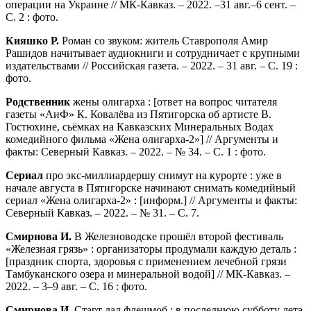
операции на Украине // МК-Кавказ. – 2022. –31 авг.–6 сент. –
С. 2 : фото.
Кияшко Р.
Роман со звуком: житель Ставрополя Амир
Рашидов начитывает аудиокниги и сотрудничает с крупными
издательствами // Российская газета. – 2022. – 31 авг. – С. 19 :
фото.
Родственник
жены олигарха : [ответ на вопрос читателя
газеты «АиФ» К. Ковалёва из Пятигорска об артисте В.
Гостюхине, сьёмках на Кавказских Минеральных Водах
комедийного фильма «Жена олигарха-2»] // Аргументы и
факты: Северный Кавказ. – 2022. – № 34. – С. 1 : фото.
Сериал
про экс-миллиардершу снимут на курорте : уже в
начале августа в Пятигорске начинают снимать комедийный
сериал «Жена олигарха-2» : [информ.] // Аргументы и факты:
Северный Кавказ. – 2022. – № 31. – С. 7.
Смирнова И.
В Железноводске прошёл второй фестиваль
«Железная грязь» : организаторы продумали каждую деталь :
[праздник спорта, здоровья с применением лечебной грязи
Тамбуканского озера и минеральной водой] // МК-Кавказ. –
2022. – 3–9 авг. – С. 16 : фото.
Смирнова И.
Старт дал флешмоб : в последнюю субботу лета