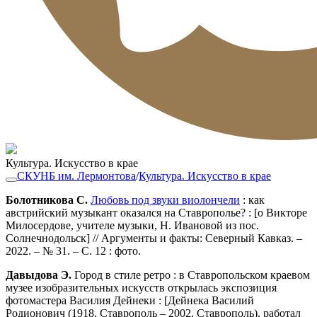
Культура. Искусство в крае
СКУНБ им. Лермонтова
/
Культура. Искусство в крае
Болотникова С.
Любовь под звуки виолончели
: как
австрийский музыкант оказался на Ставрополье? : [о Викторе
Милосердове, учителе музыки, Н. Ивановой из пос.
Солнечнодольск] // Аргументы и факты: Северный Кавказ. –
2022. – № 31. – С. 12 : фото.
Давыдова Э.
Город в стиле ретро : в Ставропольском краевом
музее изобразительных искусств открылась экспозиция
фотомастера Василия Дейнеки : [Дейнека Василий
Родионович (1918, Ставрополь – 2002, Ставрополь), работал