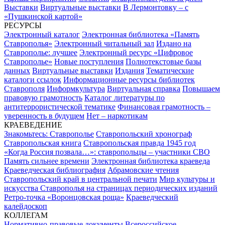
Выставки
Виртуальные выставки
В Лермонтовку – с
«Пушкинской картой»
РЕСУРСЫ
Электронный каталог
Электронная библиотека «Память
Ставрополья»
Электронный читальный зал
Издано на
Ставрополье: лучшее
Электронный ресурс «Цифровое
Ставрополье»
Новые поступления
Полнотекстовые базы
данных
Виртуальные выставки
Издания
Тематические
каталоги ссылок
Информационные ресурсы библиотек
Ставрополя
Информкультура
Виртуальная справка
Повышаем
правовую грамотность
Каталог литературы по
антитеррористической тематике
Финансовая грамотность –
уверенность в будущем
Нет – наркотикам
КРАЕВЕДЕНИЕ
Знакомьтесь: Ставрополье
Ставропольский хронограф
Ставропольская книга
Ставропольская правда 1945 год
«Когда Россия позвала…»: ставропольцы – участники СВО
Память сильнее времени
Электронная библиотека краеведа
Краеведческая библиография
Абрамовские чтения
Ставропольский край в центральной печати
Мир культуры и
искусства Ставрополья на страницах периодических изданий
Ретро-точка «Воронцовская роща»
Краеведческий
калейдоскоп
КОЛЛЕГАМ
Нормативно-правовые документы
Всероссийское