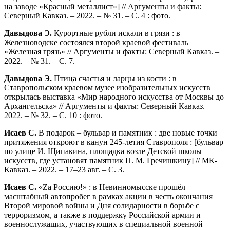
на заводе «Красный металлист»] // Аргументы и факты:
Северный Кавказ. – 2022. – № 31. – С. 4 : фото.
Давыдова Э.
Курортные рубли искали в грязи : в
Железноводске состоялся второй краевой фестиваль
«Железная грязь» // Аргументы и факты: Северный Кавказ. –
2022. – № 31. – С. 7.
Давыдова Э.
Птица счастья и ларцы из кости : в
Ставропольском краевом музее изобразительных искусств
открылась выставка «Мир народного искусства от Москвы до
Архангельска» // Аргументы и факты: Северный Кавказ. –
2022. – № 32. – С. 10 : фото.
Исаев С.
В подарок – бульвар и памятник : две новые точки
притяжения откроют в канун 245-летия Ставрополя : [бульвар
по улице И. Щипакина, площадка возле Детской школы
искусств, где установят памятник П. М. Гречишкину] // МК-
Кавказ. – 2022. – 17–23 авг. – С. 3.
Исаев С.
«Zа Россию!» : в Невинномысске прошёл
масштабный автопробег в рамках акции в честь окончания
Второй мировой войны и Дня солидарности в борьбе с
терроризмом, а также в поддержку Российской армии и
военнослужащих, участвующих в специальной военной