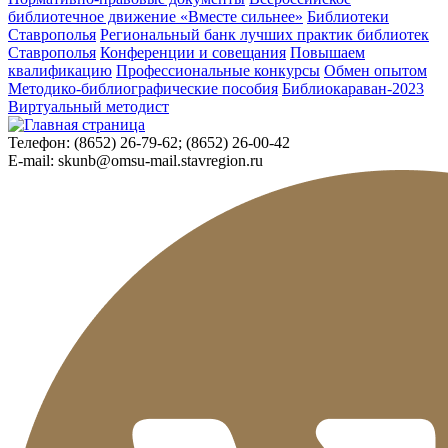
библиотечное движение «Вместе сильнее»
Библиотеки
Ставрополья
Региональный банк лучших практик библиотек
Ставрополья
Конференции и совещания
Повышаем
квалификацию
Профессиональные конкурсы
Обмен опытом
Методико-библиографические пособия
Библиокараван-2023
Виртуальный методист
Телефон:
(8652) 26-79-62; (8652) 26-00-42
E-mail:
skunb@omsu-mail.stavregion.ru