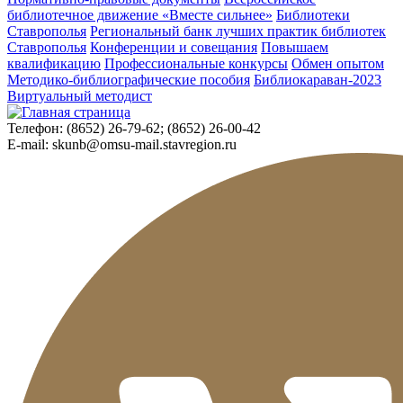
библиотечное движение «Вместе сильнее»
Библиотеки
Ставрополья
Региональный банк лучших практик библиотек
Ставрополья
Конференции и совещания
Повышаем
квалификацию
Профессиональные конкурсы
Обмен опытом
Методико-библиографические пособия
Библиокараван-2023
Виртуальный методист
Телефон:
(8652) 26-79-62; (8652) 26-00-42
E-mail:
skunb@omsu-mail.stavregion.ru