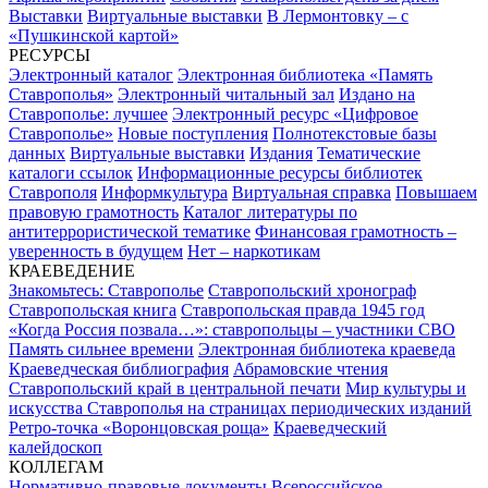
Выставки
Виртуальные выставки
В Лермонтовку – с
«Пушкинской картой»
РЕСУРСЫ
Электронный каталог
Электронная библиотека «Память
Ставрополья»
Электронный читальный зал
Издано на
Ставрополье: лучшее
Электронный ресурс «Цифровое
Ставрополье»
Новые поступления
Полнотекстовые базы
данных
Виртуальные выставки
Издания
Тематические
каталоги ссылок
Информационные ресурсы библиотек
Ставрополя
Информкультура
Виртуальная справка
Повышаем
правовую грамотность
Каталог литературы по
антитеррористической тематике
Финансовая грамотность –
уверенность в будущем
Нет – наркотикам
КРАЕВЕДЕНИЕ
Знакомьтесь: Ставрополье
Ставропольский хронограф
Ставропольская книга
Ставропольская правда 1945 год
«Когда Россия позвала…»: ставропольцы – участники СВО
Память сильнее времени
Электронная библиотека краеведа
Краеведческая библиография
Абрамовские чтения
Ставропольский край в центральной печати
Мир культуры и
искусства Ставрополья на страницах периодических изданий
Ретро-точка «Воронцовская роща»
Краеведческий
калейдоскоп
КОЛЛЕГАМ
Нормативно-правовые документы
Всероссийское