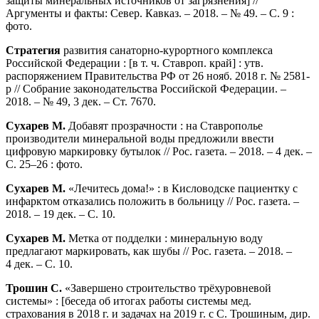
защиты минеральных источников от загрязнения] //
Аргументы и факты: Север. Кавказ. – 2018. – № 49. – С. 9 :
фото.
Стратегия
развития санаторно-курортного комплекса
Российской Федерации : [в т. ч. Ставроп. край] : утв.
распоряжением Правительства РФ от 26 нояб. 2018 г. № 2581-
р // Собрание законодательства Российской Федерации. –
2018. – № 49, 3 дек. – Ст. 7670.
Сухарев М.
Добавят прозрачности : на Ставрополье
производители минеральной воды предложили ввести
цифровую маркировку бутылок // Рос. газета. – 2018. – 4 дек. –
С. 25–26 : фото.
Сухарев М.
«Лечитесь дома!» : в Кисловодске пациентку с
инфарктом отказались положить в больницу // Рос. газета. –
2018. – 19 дек. – С. 10.
Сухарев М.
Метка от подделки : минеральную воду
предлагают маркировать, как шубы // Рос. газета. – 2018. –
4 дек. – С. 10.
Трошин С.
«Завершено строительство трёхуровневой
системы» : [беседа об итогах работы системы мед.
страхования в 2018 г. и задачах на 2019 г. с С. Трошиным, дир.