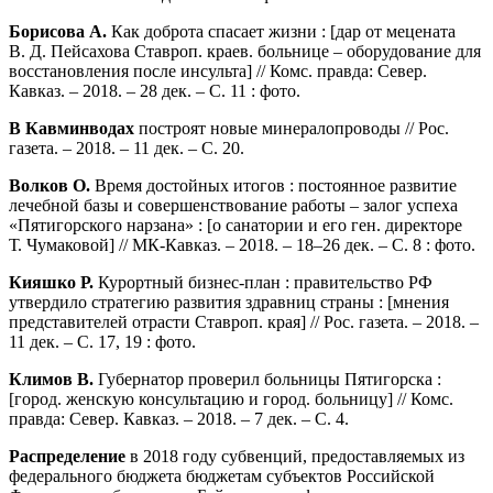
Борисова А.
Как доброта спасает жизни : [дар от мецената
В. Д. Пейсахова Ставроп. краев. больнице – оборудование для
восстановления после инсульта] // Комс. правда: Север.
Кавказ. – 2018. – 28 дек. – С. 11 : фото.
В Кавминводах
построят новые минералопроводы // Рос.
газета. – 2018. – 11 дек. – С. 20.
Волков О.
Время достойных итогов : постоянное развитие
лечебной базы и совершенствование работы – залог успеха
«Пятигорского нарзана» : [о санатории и его ген. директоре
Т. Чумаковой] // МК-Кавказ. – 2018. – 18–26 дек. – С. 8 : фото.
Кияшко Р.
Курортный бизнес-план : правительство РФ
утвердило стратегию развития здравниц страны : [мнения
представителей отрасти Ставроп. края] // Рос. газета. – 2018. –
11 дек. – С. 17, 19 : фото.
Климов В.
Губернатор проверил больницы Пятигорска :
[город. женскую консультацию и город. больницу] // Комс.
правда: Север. Кавказ. – 2018. – 7 дек. – С. 4.
Распределение
в 2018 году субвенций, предоставляемых из
федерального бюджета бюджетам субъектов Российской