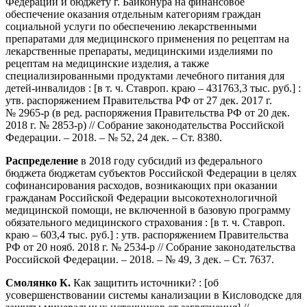
Федерации и бюджету г. Байконура на финансовое
обеспечение оказания отдельным категориям граждан
социальной услуги по обеспечению лекарственными
препаратами для медицинского применения по рецептам на
лекарственные препараты, медицинскими изделиями по
рецептам на медицинские изделия, а также
специализированными продуктами лечебного питания для
детей-инвалидов : [в т. ч. Ставроп. краю – 431763,3 тыс. руб.] :
утв. распоряжением Правительства РФ от 27 дек. 2017 г.
№ 2965-р (в ред. распоряжения Правительства РФ от 20 дек.
2018 г. № 2853-р) // Собрание законодательства Российской
Федерации. – 2018. – № 52, 24 дек. – Ст. 8380.
Распределение
в 2018 году субсидий из федерального
бюджета бюджетам субъектов Российской Федерации в целях
софинансирования расходов, возникающих при оказании
гражданам Российской Федерации высокотехнологичной
медицинской помощи, не включенной в базовую программу
обязательного медицинского страхования : [в т. ч. Ставроп.
краю – 603,4 тыс. руб.] : утв. распоряжением Правительства
РФ от 20 нояб. 2018 г. № 2534-р // Собрание законодательства
Российской Федерации. – 2018. – № 49, 3 дек. – Ст. 7637.
Смолянко К.
Как защитить источники? : [об
усовершенствовании системы канализации в Кисловодске для