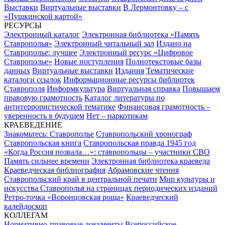
Выставки
Виртуальные выставки
В Лермонтовку – с
«Пушкинской картой»
РЕСУРСЫ
Электронный каталог
Электронная библиотека «Память
Ставрополья»
Электронный читальный зал
Издано на
Ставрополье: лучшее
Электронный ресурс «Цифровое
Ставрополье»
Новые поступления
Полнотекстовые базы
данных
Виртуальные выставки
Издания
Тематические
каталоги ссылок
Информационные ресурсы библиотек
Ставрополя
Информкультура
Виртуальная справка
Повышаем
правовую грамотность
Каталог литературы по
антитеррористической тематике
Финансовая грамотность –
уверенность в будущем
Нет – наркотикам
КРАЕВЕДЕНИЕ
Знакомьтесь: Ставрополье
Ставропольский хронограф
Ставропольская книга
Ставропольская правда 1945 год
«Когда Россия позвала…»: ставропольцы – участники СВО
Память сильнее времени
Электронная библиотека краеведа
Краеведческая библиография
Абрамовские чтения
Ставропольский край в центральной печати
Мир культуры и
искусства Ставрополья на страницах периодических изданий
Ретро-точка «Воронцовская роща»
Краеведческий
калейдоскоп
КОЛЛЕГАМ
Нормативно-правовые документы
Всероссийское