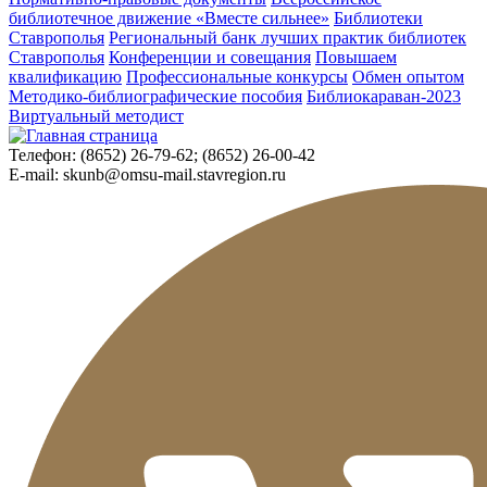
библиотечное движение «Вместе сильнее»
Библиотеки
Ставрополья
Региональный банк лучших практик библиотек
Ставрополья
Конференции и совещания
Повышаем
квалификацию
Профессиональные конкурсы
Обмен опытом
Методико-библиографические пособия
Библиокараван-2023
Виртуальный методист
Телефон:
(8652) 26-79-62; (8652) 26-00-42
E-mail:
skunb@omsu-mail.stavregion.ru