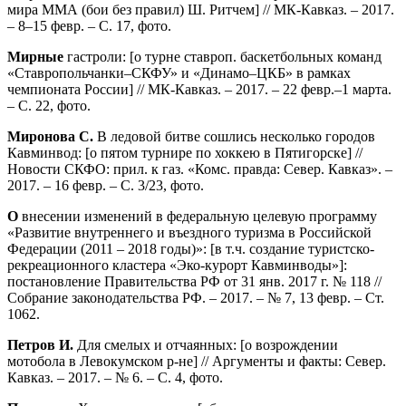
мира ММА (бои без правил) Ш. Ритчем] // МК-Кавказ. – 2017.
– 8–15 февр. – С. 17, фото.
Мирные
гастроли: [о турне ставроп. баскетбольных команд
«Ставропольчанки–СКФУ» и «Динамо–ЦКБ» в рамках
чемпионата России] // МК-Кавказ. – 2017. – 22 февр.–1 марта.
– С. 22, фото.
Миронова С.
В ледовой битве сошлись несколько городов
Кавминвод: [о пятом турнире по хоккею в Пятигорске] //
Новости СКФО: прил. к газ. «Комс. правда: Север. Кавказ». –
2017. – 16 февр. – С. 3/23, фото.
О
внесении изменений в федеральную целевую программу
«Развитие внутреннего и въездного туризма в Российской
Федерации (2011 – 2018 годы)»: [в т.ч. создание туристско-
рекреационного кластера «Эко-курорт Кавминводы»]:
постановление Правительства РФ от 31 янв. 2017 г. № 118 //
Собрание законодательства РФ. – 2017. – № 7, 13 февр. – Ст.
1062.
Петров И.
Для смелых и отчаянных: [о возрождении
мотобола в Левокумском р-не] // Аргументы и факты: Север.
Кавказ. – 2017. – № 6. – С. 4, фото.