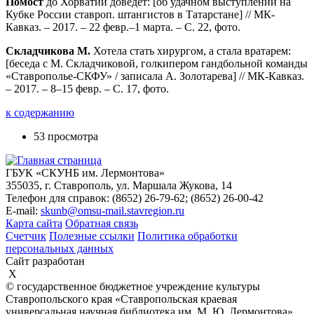
Помост
до Хорватии доведет: [об удачном выступлении на
Кубке России ставроп. штангистов в Татарстане] // МК-
Кавказ. – 2017. – 22 февр.–1 марта. – С. 22, фото.
Складчикова М.
Хотела стать хирургом, а стала вратарем:
[беседа с М. Складчиковой, голкипером гандбольной команды
«Ставрополье-СКФУ» / записала А. Золотарева] // МК-Кавказ.
– 2017. – 8–15 февр. – С. 17, фото.
к содержанию
53 просмотра
ГБУК «СКУНБ им. Лермонтова»
355035, г. Ставрополь, ул. Маршала Жукова, 14
Телефон для справок: (8652) 26-79-62; (8652) 26-00-42
E-mail:
skunb@omsu-mail.stavregion.ru
Карта сайта
Обратная связь
Счетчик
Полезные ссылки
Политика обработки
персональных данных
Сайт разработан
X
© государственное бюджетное учреждение культуры
Ставропольского края «Ставропольская краевая
универсальная научная библиотека им. М. Ю. Лермонтова»,