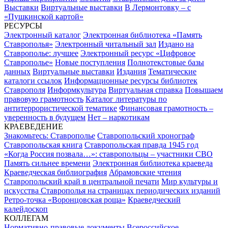
Выставки
Виртуальные выставки
В Лермонтовку – с
«Пушкинской картой»
РЕСУРСЫ
Электронный каталог
Электронная библиотека «Память
Ставрополья»
Электронный читальный зал
Издано на
Ставрополье: лучшее
Электронный ресурс «Цифровое
Ставрополье»
Новые поступления
Полнотекстовые базы
данных
Виртуальные выставки
Издания
Тематические
каталоги ссылок
Информационные ресурсы библиотек
Ставрополя
Информкультура
Виртуальная справка
Повышаем
правовую грамотность
Каталог литературы по
антитеррористической тематике
Финансовая грамотность –
уверенность в будущем
Нет – наркотикам
КРАЕВЕДЕНИЕ
Знакомьтесь: Ставрополье
Ставропольский хронограф
Ставропольская книга
Ставропольская правда 1945 год
«Когда Россия позвала…»: ставропольцы – участники СВО
Память сильнее времени
Электронная библиотека краеведа
Краеведческая библиография
Абрамовские чтения
Ставропольский край в центральной печати
Мир культуры и
искусства Ставрополья на страницах периодических изданий
Ретро-точка «Воронцовская роща»
Краеведческий
калейдоскоп
КОЛЛЕГАМ
Нормативно-правовые документы
Всероссийское