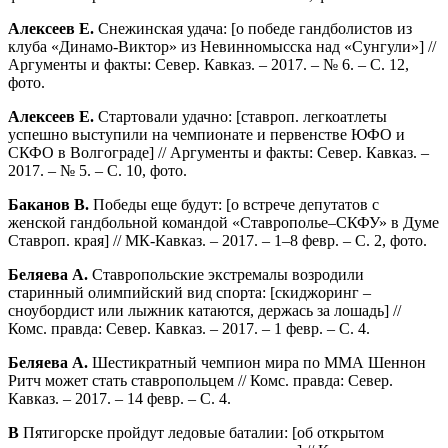
Алексеев Е.
Снежинская удача: [о победе гандболистов из
клуба «Динамо-Виктор» из Невинномысска над «Сунгули»] //
Аргументы и факты: Север. Кавказ. – 2017. – № 6. – С. 12,
фото.
Алексеев Е.
Стартовали удачно: [ставроп. легкоатлеты
успешно выступили на чемпионате и первенстве ЮФО и
СКФО в Волгограде] // Аргументы и факты: Север. Кавказ. –
2017. – № 5. – С. 10, фото.
Баканов В.
Победы еще будут: [о встрече депутатов с
женской гандбольной командой «Ставрополье–СКФУ» в Думе
Ставроп. края] // МК-Кавказ. – 2017. – 1–8 февр. – С. 2, фото.
Беляева А.
Ставропольские экстремалы возродили
старинный олимпийский вид спорта: [скиджоринг –
сноубордист или лыжник катаются, держась за лошадь] //
Комс. правда: Север. Кавказ. – 2017. – 1 февр. – С. 4.
Беляева А.
Шестикратный чемпион мира по ММА Шеннон
Ритч может стать ставропольцем // Комс. правда: Север.
Кавказ. – 2017. – 14 февр. – С. 4.
В
Пятигорске пройдут ледовые баталии: [об открытом