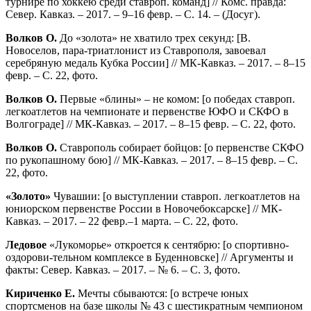
турнире по хоккею среди ставроп. команд] // Комс. правда:
Север. Кавказ. – 2017. – 9–16 февр. – С. 14. – (Досуг).
Волков О.
До «золота» не хватило трех секунд: [В.
Новоселов, пара-триатлонист из Ставрополя, завоевал
серебряную медаль Кубка России] // МК-Кавказ. – 2017. – 8–15
февр. – С. 22, фото.
Волков О.
Первые «блины» – не комом: [о победах ставроп.
легкоатлетов на чемпионате и первенстве ЮФО и СКФО в
Волгограде] // МК-Кавказ. – 2017. – 8–15 февр. – С. 22, фото.
Волков О.
Ставрополь собирает бойцов: [о первенстве СКФО
по рукопашному бою] // МК-Кавказ. – 2017. – 8–15 февр. – С.
22, фото.
«Золото»
Чувашии: [о выступлении ставроп. легкоатлетов на
юниорском первенстве России в Новочебоксарске] // МК-
Кавказ. – 2017. – 22 февр.–1 марта. – С. 22, фото.
Ледовое
«Лукоморье» откроется к сентябрю: [о спортивно-
оздорови-тельном комплексе в Буденновске] // Аргументы и
факты: Север. Кавказ. – 2017. – № 6. – С. 3, фото.
Кириченко Е.
Мечты сбываются: [о встрече юных
спортсменов на базе школы № 43 с шестикратным чемпионом