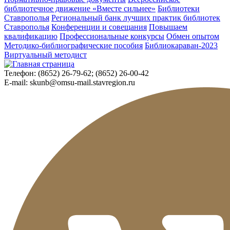
библиотечное движение «Вместе сильнее»
Библиотеки
Ставрополья
Региональный банк лучших практик библиотек
Ставрополья
Конференции и совещания
Повышаем
квалификацию
Профессиональные конкурсы
Обмен опытом
Методико-библиографические пособия
Библиокараван-2023
Виртуальный методист
Телефон:
(8652) 26-79-62; (8652) 26-00-42
E-mail:
skunb@omsu-mail.stavregion.ru