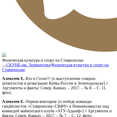
Физическая культура и спорт на Ставрополье
СКУНБ им. Лермонтова
/
Физическая культура и спорт на
Ставрополье
Алексеев Е.
Кто в Сплит?: [о выступлении ставроп.
штангистов в розыгрыше Кубка России в Зеленодольске] //
Аргументы и факты: Север. Кавказ. – 2017. – № 8. – С. 11,
фото.
Алексеев Е.
Первая виктория: [о победе команды
гандболисток «Ставрополье–СКФУ» в Невинномысске над
командой майкопского клуба «АГУ-Адыиф»] // Аргументы и
факты: Север. Кавказ. – 2017. – № 7. – С. 12, фото.