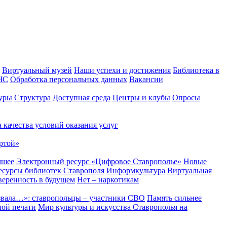
Виртуальный музей
Наши успехи и достижения
Библиотека в
 ЧС
Обработка персональных данных
Вакансии
уры
Структура
Доступная среда
Центры и клубы
Опросы
 качества условий оказания услуг
ртой»
чшее
Электронный ресурс «Цифровое Ставрополье»
Новые
сурсы библиотек Ставрополя
Информкультура
Виртуальная
веренность в будущем
Нет – наркотикам
звала…»: ставропольцы – участники СВО
Память сильнее
ной печати
Мир культуры и искусства Ставрополья на