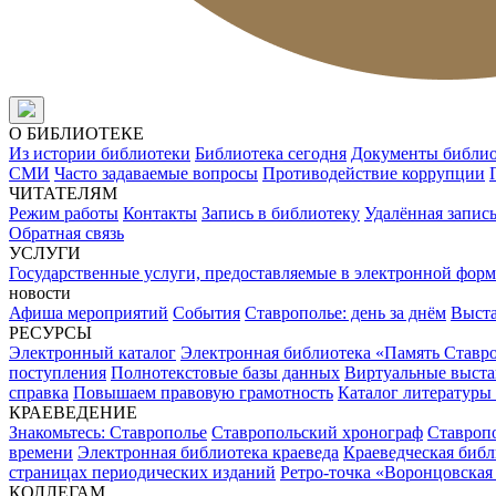
О БИБЛИОТЕКЕ
Из истории библиотеки
Библиотека сегодня
Документы библи
СМИ
Часто задаваемые вопросы
Противодействие коррупции
ЧИТАТЕЛЯМ
Режим работы
Контакты
Запись в библиотеку
Удалённая запис
Обратная связь
УСЛУГИ
Государственные услуги, предоставляемые в электронной форм
новости
Афиша мероприятий
События
Ставрополье: день за днём
Выст
РЕСУРСЫ
Электронный каталог
Электронная библиотека «Память Ставр
поступления
Полнотекстовые базы данных
Виртуальные выста
справка
Повышаем правовую грамотность
Каталог литературы
КРАЕВЕДЕНИЕ
Знакомьтесь: Ставрополье
Ставропольский хронограф
Ставропо
времени
Электронная библиотека краеведа
Краеведческая биб
страницах периодических изданий
Ретро-точка «Воронцовская
КОЛЛЕГАМ