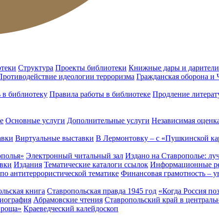
отеки
Структура
Проекты библиотеки
Книжные дары и дарители
Противодействие идеологии терроризма
Гражданская оборона и
ь в библиотеку
Правила работы в библиотеке
Продление литерат
е
Основные услуги
Дополнительные услуги
Независимая оценка
авки
Виртуальные выставки
В Лермонтовку – с «Пушкинской ка
ополья»
Электронный читальный зал
Издано на Ставрополье: лу
вки
Издания
Тематические каталоги ссылок
Информационные ре
 по антитеррористической тематике
Финансовая грамотность – у
льская книга
Ставропольская правда 1945 год
«Когда Россия по
лиография
Абрамовские чтения
Ставропольский край в централь
 роща»
Краеведческий калейдоскоп