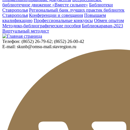
библиотечное движение «Вместе сильнее»
Библиотеки
Ставрополья
Региональный банк лучших практик библиотек
Ставрополья
Конференции и совещания
Повышаем
квалификацию
Профессиональные конкурсы
Обмен опытом
Методико-библиографические пособия
Библиокараван-2023
Виртуальный методист
Телефон:
(8652) 26-79-62; (8652) 26-00-42
E-mail:
skunb@omsu-mail.stavregion.ru