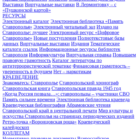
Выставки
Виртуальные выставки
В Лермонтовку – с
«Пушкинской картой»
РЕСУРСЫ
Электронный каталог
Электронная библиотека «Память
Ставрополья»
Электронный читальный зал
Издано на
Ставрополье: лучшее
Электронный ресурс «Цифровое
Ставрополье»
Новые поступления
Полнотекстовые базы
данных
Виртуальные выставки
Издания
Тематические
каталоги ссылок
Информационные ресурсы библиотек
Ставрополя
Информкультура
Виртуальная справка
Повышаем
правовую грамотность
Каталог литературы по
антитеррористической тематике
Финансовая грамотность –
уверенность в будущем
Нет – наркотикам
КРАЕВЕДЕНИЕ
Знакомьтесь: Ставрополье
Ставропольский хронограф
Ставропольская книга
Ставропольская правда 1945 год
«Когда Россия позвала…»: ставропольцы – участники СВО
Память сильнее времени
Электронная библиотека краеведа
Краеведческая библиография
Абрамовские чтения
Ставропольский край в центральной печати
Мир культуры и
искусства Ставрополья на страницах периодических изданий
Ретро-точка «Воронцовская роща»
Краеведческий
калейдоскоп
КОЛЛЕГАМ
Нормативно-правовые документы
Всероссийское