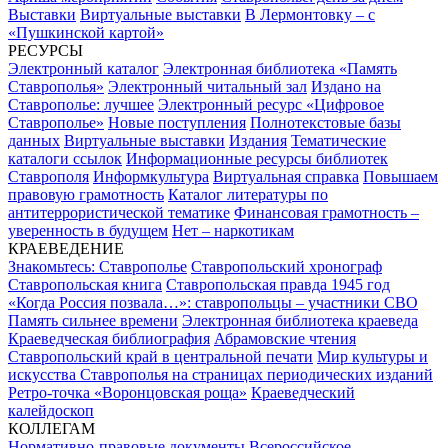
Выставки
Виртуальные выставки
В Лермонтовку – с
«Пушкинской картой»
РЕСУРСЫ
Электронный каталог
Электронная библиотека «Память
Ставрополья»
Электронный читальный зал
Издано на
Ставрополье: лучшее
Электронный ресурс «Цифровое
Ставрополье»
Новые поступления
Полнотекстовые базы
данных
Виртуальные выставки
Издания
Тематические
каталоги ссылок
Информационные ресурсы библиотек
Ставрополя
Информкультура
Виртуальная справка
Повышаем
правовую грамотность
Каталог литературы по
антитеррористической тематике
Финансовая грамотность –
уверенность в будущем
Нет – наркотикам
КРАЕВЕДЕНИЕ
Знакомьтесь: Ставрополье
Ставропольский хронограф
Ставропольская книга
Ставропольская правда 1945 год
«Когда Россия позвала…»: ставропольцы – участники СВО
Память сильнее времени
Электронная библиотека краеведа
Краеведческая библиография
Абрамовские чтения
Ставропольский край в центральной печати
Мир культуры и
искусства Ставрополья на страницах периодических изданий
Ретро-точка «Воронцовская роща»
Краеведческий
калейдоскоп
КОЛЛЕГАМ
Нормативно-правовые документы
Всероссийское