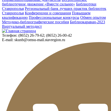
библиотечное движение «Вместе сильнее»
Библиотеки
Ставрополья
Региональный банк лучших практик библиотек
Ставрополья
Конференции и совещания
Повышаем
квалификацию
Профессиональные конкурсы
Обмен опытом
Методико-библиографические пособия
Библиокараван-2023
Виртуальный методист
Телефон:
(8652) 26-79-62; (8652) 26-00-42
E-mail:
skunb@omsu-mail.stavregion.ru