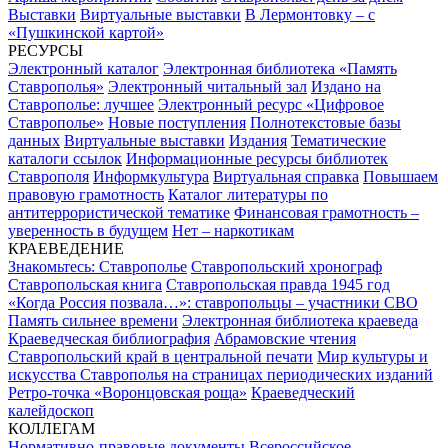
Выставки
Виртуальные выставки
В Лермонтовку – с
«Пушкинской картой»
РЕСУРСЫ
Электронный каталог
Электронная библиотека «Память
Ставрополья»
Электронный читальный зал
Издано на
Ставрополье: лучшее
Электронный ресурс «Цифровое
Ставрополье»
Новые поступления
Полнотекстовые базы
данных
Виртуальные выставки
Издания
Тематические
каталоги ссылок
Информационные ресурсы библиотек
Ставрополя
Информкультура
Виртуальная справка
Повышаем
правовую грамотность
Каталог литературы по
антитеррористической тематике
Финансовая грамотность –
уверенность в будущем
Нет – наркотикам
КРАЕВЕДЕНИЕ
Знакомьтесь: Ставрополье
Ставропольский хронограф
Ставропольская книга
Ставропольская правда 1945 год
«Когда Россия позвала…»: ставропольцы – участники СВО
Память сильнее времени
Электронная библиотека краеведа
Краеведческая библиография
Абрамовские чтения
Ставропольский край в центральной печати
Мир культуры и
искусства Ставрополья на страницах периодических изданий
Ретро-точка «Воронцовская роща»
Краеведческий
калейдоскоп
КОЛЛЕГАМ
Нормативно-правовые документы
Всероссийское