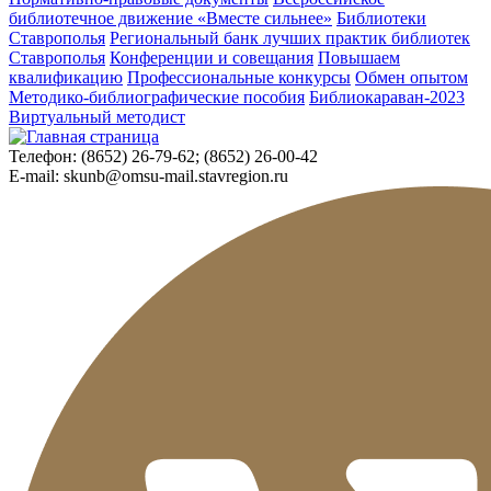
библиотечное движение «Вместе сильнее»
Библиотеки
Ставрополья
Региональный банк лучших практик библиотек
Ставрополья
Конференции и совещания
Повышаем
квалификацию
Профессиональные конкурсы
Обмен опытом
Методико-библиографические пособия
Библиокараван-2023
Виртуальный методист
Телефон:
(8652) 26-79-62; (8652) 26-00-42
E-mail:
skunb@omsu-mail.stavregion.ru