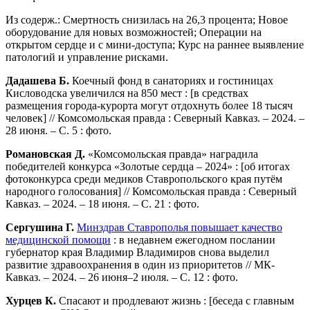
Из содерж.: Смертность снизилась на 26,3 процента; Новое
оборудование для новых возможностей; Операции на
открытом сердце и с мини-доступа; Курс на раннее выявление
патологий и управление рисками.
Дадашева Б.
Коечный фонд в санаториях и гостиницах
Кисловодска увеличился на 850 мест : [в средствах
размещения города-курорта могут отдохнуть более 18 тысяч
человек] // Комсомольская правда : Северный Кавказ. – 2024. –
28 июня. – С. 5 : фото.
Романовская Д.
«Комсомольская правда» наградила
победителей конкурса «Золотые сердца – 2024» : [об итогах
фотоконкурса среди медиков Ставропольского края путём
народного голосования] // Комсомольская правда : Северный
Кавказ. – 2024. – 18 июня. – С. 21 : фото.
Сергушина Г.
Минздрав Ставрополья повышает качество
медицинской помощи
: в недавнем ежегодном послании
губернатор края Владимир Владимиров снова выделил
развитие здравоохранения в один из приоритетов // МК­-
Кавказ. – 2024. – 26 июня–2 июля. – С. 12 : фото.
Хурцев К.
Спасают и продлевают жизнь : [беседа с главным