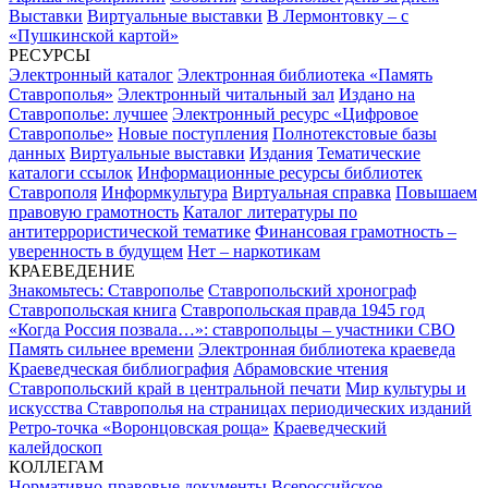
Выставки
Виртуальные выставки
В Лермонтовку – с
«Пушкинской картой»
РЕСУРСЫ
Электронный каталог
Электронная библиотека «Память
Ставрополья»
Электронный читальный зал
Издано на
Ставрополье: лучшее
Электронный ресурс «Цифровое
Ставрополье»
Новые поступления
Полнотекстовые базы
данных
Виртуальные выставки
Издания
Тематические
каталоги ссылок
Информационные ресурсы библиотек
Ставрополя
Информкультура
Виртуальная справка
Повышаем
правовую грамотность
Каталог литературы по
антитеррористической тематике
Финансовая грамотность –
уверенность в будущем
Нет – наркотикам
КРАЕВЕДЕНИЕ
Знакомьтесь: Ставрополье
Ставропольский хронограф
Ставропольская книга
Ставропольская правда 1945 год
«Когда Россия позвала…»: ставропольцы – участники СВО
Память сильнее времени
Электронная библиотека краеведа
Краеведческая библиография
Абрамовские чтения
Ставропольский край в центральной печати
Мир культуры и
искусства Ставрополья на страницах периодических изданий
Ретро-точка «Воронцовская роща»
Краеведческий
калейдоскоп
КОЛЛЕГАМ
Нормативно-правовые документы
Всероссийское