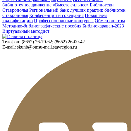
библиотечное движение «Вместе сильнее»
Библиотеки
Ставрополья
Региональный банк лучших практик библиотек
Ставрополья
Конференции и совещания
Повышаем
квалификацию
Профессиональные конкурсы
Обмен опытом
Методико-библиографические пособия
Библиокараван-2023
Виртуальный методист
Телефон:
(8652) 26-79-62; (8652) 26-00-42
E-mail:
skunb@omsu-mail.stavregion.ru