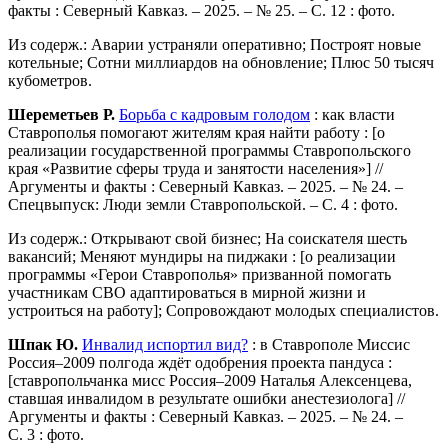
факты : Северный Кавказ. – 2025. – № 25. – С. 12 : фото.
Из содерж.: Аварии устраняли оперативно; Построят новые
котельные; Сотни миллиардов на обновление; Плюс 50 тысяч
кубометров.
Шереметьев Р.
Борьба с кадровым голодом
: как власти
Ставрополья помогают жителям края найти работу : [о
реализации государственной программы Ставропольского
края «Развитие сферы труда и занятости населения»] //
Аргументы и факты : Северный Кавказ. – 2025. – № 24. –
Спецвыпуск: Люди земли Ставропольской. – С. 4 : фото.
Из содерж.: Открывают свой бизнес; На соискателя шесть
вакансий; Меняют мундиры на пиджаки : [о реализации
программы «Герои Ставрополья» призванной помогать
участникам СВО адаптироваться в мирной жизни и
устроиться на работу]; Сопровождают молодых специалистов.
Шпак Ю.
Инвалид испортил вид?
: в Ставрополе Миссис
Россия–2009 полгода ждёт одобрения проекта пандуса :
[ставропольчанка мисс Россия–2009 Наталья Алексенцева,
ставшая инвалидом в результате ошибки анестезиолога] //
Аргументы и факты : Северный Кавказ. – 2025. – № 24. –
С. 3 : фото.