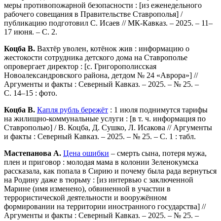
меры противопожарной безопасности : [из еженедельного
рабочего совещания в Правительстве Ставрополья] /
публикацию подготовил С. Исаев // МК-Кавказ. – 2025. – 11–
17 июня. – С. 2.
Коцба В.
Вахтёр уволен, котёнок жив : информацию о
жестокости сотрудника детского дома на Ставрополье
опровергает директор : [с. Григорополисская
Новоалександровского района, детдом № 24 «Аврора»] //
Аргументы и факты : Северный Кавказ. – 2025. – № 25. –
С. 14–15 : фото.
Коцба В.
Капля рубль бережёт
: 1 июля поднимутся тарифы
на жилищно-коммунальные услуги : [в т. ч. информация по
Ставрополью] / В. Коцба, Д. Сушко, Л. Исакова // Аргументы
и факты : Северный Кавказ. – 2025. – № 25. – С. 1 : табл.
Мастепанова А.
Цена ошибки
– смерть сына, потеря мужа,
плен и приговор : молодая мама в колонии Зеленокумска
рассказала, как попала в Сирию и почему была рада вернуться
на Родину даже в тюрьму : [из интервью с заключенной
Марине (имя изменено), обвиненной в участии в
террористической деятельности и вооружённом
формировании на территории иностранного государства] //
Аргументы и факты : Северный Кавказ. – 2025. – № 25. –