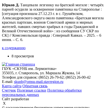
Юрков Д.
Танцевали лезгинку на братской могиле : четырёх
парней осудили за осквернение памятника на Ставрополье :
[ситуация произошла 27.12.23 г. в с. Грушёвском,
Александровского округа около памятника «Братская могила
красных партизан, воинов Советской армии и мирных
жителей, павших смертью храбрых в годы Гражданской и
Великой Отечественной войн» : из сообщения СУ СКР по
СК] // Комсомольская правда : Северный Кавказ. – 2025. – 6
июня. – С. 6.
к содержанию
8 просмотров
ГБУК «СКУНБ им. Лермонтова»
355035, г. Ставрополь, ул. Маршала Жукова, 14
Телефон для справок: (8652) 26-79-62; (8652) 26-00-42
E-mail:
skunb@omsu-mail.stavregion.ru
Карта сайта
Обратная связь
Счетчик
Полезные ссылки
Политика обработки
персональных данных
Сайт разработан
X
© государственное бюджетное учреждение культуры