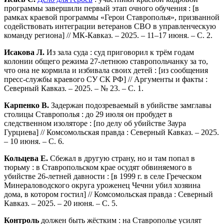
программы завершили первый этап очного обучения : [в
рамках краевой программы «Герои Ставрополья», призванной
содействовать интеграции ветеранов СВО в управленческую
команду региона] // МК-Кавказ. – 2025. – 11–17 июня. – С. 2.
Исакова Л.
Из зала суда : суд приговорил к трём годам
колонии общего режима 27-летнюю ставропольчанку за то,
что она не кормила и избивала своих детей : [из сообщения
пресс-службы краевого СУ СК РФ] // Аргументы и факты :
Северный Кавказ. – 2025. – № 23. – С. 1.
Карпенко В.
Задержан подозреваемый в убийстве замглавы
столицы Ставрополья : до 29 июля он пробудет в
следственном изоляторе : [по делу об убийстве Заура
Гурциева] // Комсомольская правда : Северный Кавказ. – 2025.
– 10 июня. – С. 6.
Кольцева Е.
Сбежал в другую страну, но и там попал в
тюрьму : в Ставропольском крае осудят обвиняемого в
убийстве 26-летней давности : [в 1999 г. в селе Греческом
Минераловодского округа уроженец Чечни убил хозяина
дома, в котором гостил] // Комсомольская правда : Северный
Кавказ. – 2025. – 20 июня. – С. 5.
Контроль
должен быть жёстким : на Ставрополье усилят