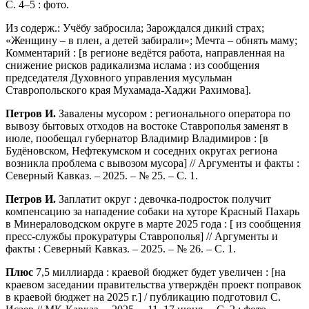
С. 4–5 : фото.
Из содерж.: Учёбу забросила; Зарождался дикий страх;
«Женщину – в плен, а детей забирали»; Мечта – обнять маму;
Комментарий : [в регионе ведётся работа, направленная на
снижение рисков радикализма ислама : из сообщения
председателя Духовного управления мусульман
Ставропольского края Мухамада-Хаджи Рахимова].
Петров И.
Завалены мусором : регионального оператора по
вывозу бытовых отходов на востоке Ставрополья заменят в
июле, пообещал губернатор Владимир Владимиров : [в
Будёновском, Нефтекумском и соседних округах региона
возникла проблема с вывозом мусора] // Аргументы и факты :
Северный Кавказ. – 2025. – № 25. – С. 1.
Петров И.
Заплатит округ : девочка-подросток получит
компенсацию за нападение собаки на хуторе Красный Пахарь
в Минераловодском округе в марте 2025 года : [ из сообщения
пресс-службы прокуратуры Ставрополья] // Аргументы и
факты : Северный Кавказ. – 2025. – № 26. – С. 1.
Плюс
7,5 миллиарда : краевой бюджет будет увеличен : [на
краевом заседании правительства утверждён проект поправок
в краевой бюджет на 2025 г.] / публикацию подготовил С.