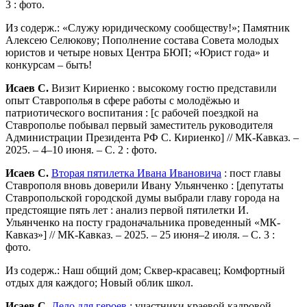
3 : фото.
Из содерж.: «Служу юридическому сообществу!»; Памятник
Алексею Селюкову; Пополнение состава Совета молодых
юристов и четыре новых Центра БЮП; «Юрист года» и
конкурсам – быть!
Исаев С.
Визит Кириенко : высокому гостю представили
опыт Ставрополья в сфере работы с молодёжью и
патриотического воспитания : [с рабочей поездкой на
Ставрополье побывал первый заместитель руководителя
Администрации Президента РФ С. Кириенко] // МК-Кавказ. –
2025. – 4–10 июня. – С. 2 : фото.
Исаев С.
Вторая пятилетка Ивана Ивановича
: пост главы
Ставрополя вновь доверили Ивану Ульянченко : [депутаты
Ставропольской городской думы выбрали главу города на
предстоящие пять лет : анализ первой пятилетки И.
Ульянченко на посту градоначальника проведенный «МК-
Кавказ»] // МК-Кавказ. – 2025. – 25 июня–2 июля. – С. 3 :
фото.
Из содерж.: Наш общий дом; Сквер-красавец; Комфортный
отдых для каждого; Новый облик школ.
Исаев С.
Дело для героев
: участники краевой кадровой