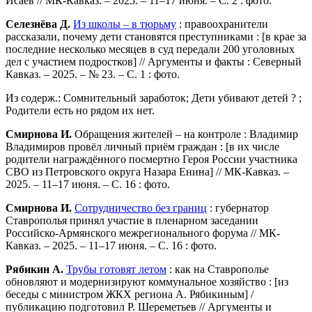
Исаев // МК-Кавказ. – 2025. – 11–17 июня. – С. 2 : фото.
Селезнёва Д.
Из школы – в тюрьму
: правоохранители
рассказали, почему дети становятся преступниками : [в крае за
последние несколько месяцев в суд передали 200 уголовных
дел с участием подростков] // Аргументы и факты : Северный
Кавказ. – 2025. – № 23. – С. 1 : фото.
Из содерж.: Сомнительный заработок; Дети убивают детей ? ;
Родители есть но рядом их нет.
Смирнова И.
Обращения жителей – на контроле : Владимир
Владимиров провёл личный приём граждан : [в их числе
родители награждённого посмертно Героя России участника
СВО из Петровского округа Назара Енина] // МК-Кавказ. –
2025. – 11–17 июня. – С. 16 : фото.
Смирнова И.
Сотрудничество без границ
: губернатор
Ставрополья принял участие в пленарном заседании
Российско-Армянского межрегионального форума // МК-
Кавказ. – 2025. – 11–17 июня. – С. 16 : фото.
Рябикин А.
Трубы готовят летом
: как на Ставрополье
обновляют и модернизируют коммунальное хозяйство : [из
беседы с министром ЖКХ региона А. Рябикиным] /
публикацию подготовил Р. Шереметьев // Аргументы и