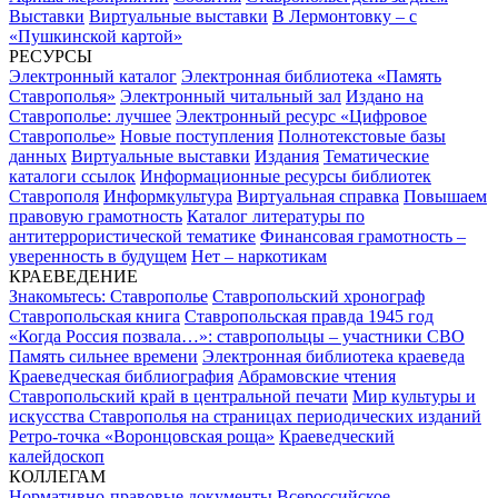
Выставки
Виртуальные выставки
В Лермонтовку – с
«Пушкинской картой»
РЕСУРСЫ
Электронный каталог
Электронная библиотека «Память
Ставрополья»
Электронный читальный зал
Издано на
Ставрополье: лучшее
Электронный ресурс «Цифровое
Ставрополье»
Новые поступления
Полнотекстовые базы
данных
Виртуальные выставки
Издания
Тематические
каталоги ссылок
Информационные ресурсы библиотек
Ставрополя
Информкультура
Виртуальная справка
Повышаем
правовую грамотность
Каталог литературы по
антитеррористической тематике
Финансовая грамотность –
уверенность в будущем
Нет – наркотикам
КРАЕВЕДЕНИЕ
Знакомьтесь: Ставрополье
Ставропольский хронограф
Ставропольская книга
Ставропольская правда 1945 год
«Когда Россия позвала…»: ставропольцы – участники СВО
Память сильнее времени
Электронная библиотека краеведа
Краеведческая библиография
Абрамовские чтения
Ставропольский край в центральной печати
Мир культуры и
искусства Ставрополья на страницах периодических изданий
Ретро-точка «Воронцовская роща»
Краеведческий
калейдоскоп
КОЛЛЕГАМ
Нормативно-правовые документы
Всероссийское