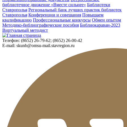
библиотечное движение «Вместе сильнее»
Библиотеки
Ставрополья
Региональный банк лучших практик библиотек
Ставрополья
Конференции и совещания
Повышаем
квалификацию
Профессиональные конкурсы
Обмен опытом
Методико-библиографические пособия
Библиокараван-2023
Виртуальный методист
Телефон:
(8652) 26-79-62; (8652) 26-00-42
E-mail:
skunb@omsu-mail.stavregion.ru