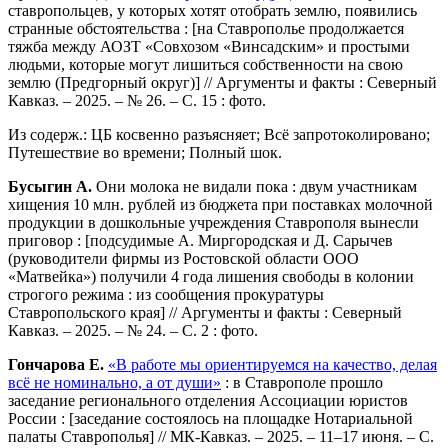
ставропольцев, у которых хотят отобрать землю, появились
странные обстоятельства : [на Ставрополье продолжается
тяжба между АОЗТ «Совхозом «Винсадским» и простыми
людьми, которые могут лишиться собственности на свою
землю (Предгорный округ)] // Аргументы и факты : Северный
Кавказ. – 2025. – № 26. – С. 15 : фото.
Из содерж.: ЦБ косвенно разъясняет; Всё запротоколировано;
Путешествие во времени; Полный шок.
Бусыгин А.
Они молока не видали пока : двум участникам
хищения 10 млн. рублей из бюджета при поставках молочной
продукции в дошкольные учреждения Ставрополя вынесли
приговор : [подсудимые А. Миргородская и Д. Сарычев
(руководители фирмы из Ростовской области ООО
«Матвейка») получили 4 года лишения свободы в колонии
строгого режима : из сообщения прокуратуры
Ставропольского края] // Аргументы и факты : Северный
Кавказ. – 2025. – № 24. – С. 2 : фото.
Гончарова Е.
«В работе мы ориентируемся на качество, делая
всё не номинально, а от души»
: в Ставрополе прошло
заседание регионального отделения Ассоциации юристов
России : [заседание состоялось на площадке Нотариальной
палаты Ставрополья] // МК-Кавказ. – 2025. – 11–17 июня. – С.