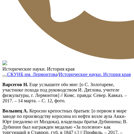
Исторические науки. История края
СКУНБ им. Лермонтова
/
Исторические науки. История края
Варсегов Н.
Еще услышите обо мне: [о С. Золотареве,
участнике похода под руководством И. Дятлова, учителе
физкультуры, г. Лермонтов] // Комс. правда: Север. Кавказ. –
2017. – 14 марта. – С. 12, фото.
Волынец А.
Керосин крепостных братьев: [о первом в мире
заводе по производству керосина из нефти возле аула Акки-
Юрт (недалеко от Моздока), владельцы братья Дубинины; В.
Дубинин был награжден медалью «За полезное» как
торгующий в Ставроп. губ. в 1847 г.] // Профиль. – 2017. –