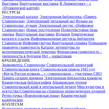
Выставки
Виртуальные выставки
В Лермонтовку – с
«Пушкинской картой»
РЕСУРСЫ
Электронный каталог
Электронная библиотека «Память
Ставрополья»
Электронный читальный зал
Издано на
Ставрополье: лучшее
Электронный ресурс «Цифровое
Ставрополье»
Новые поступления
Полнотекстовые базы
данных
Виртуальные выставки
Издания
Тематические
каталоги ссылок
Информационные ресурсы библиотек
Ставрополя
Информкультура
Виртуальная справка
Повышаем
правовую грамотность
Каталог литературы по
антитеррористической тематике
Финансовая грамотность –
уверенность в будущем
Нет – наркотикам
КРАЕВЕДЕНИЕ
Знакомьтесь: Ставрополье
Ставропольский хронограф
Ставропольская книга
Ставропольская правда 1945 год
«Когда Россия позвала…»: ставропольцы – участники СВО
Память сильнее времени
Электронная библиотека краеведа
Краеведческая библиография
Абрамовские чтения
Ставропольский край в центральной печати
Мир культуры и
искусства Ставрополья на страницах периодических изданий
Ретро-точка «Воронцовская роща»
Краеведческий
калейдоскоп
КОЛЛЕГАМ
Нормативно-правовые документы
Всероссийское