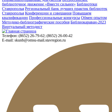
библиотечное движение «Вместе сильнее»
Библиотеки
Ставрополья
Региональный банк лучших практик библиотек
Ставрополья
Конференции и совещания
Повышаем
квалификацию
Профессиональные конкурсы
Обмен опытом
Методико-библиографические пособия
Библиокараван-2023
Виртуальный методист
Телефон:
(8652) 26-79-62; (8652) 26-00-42
E-mail:
skunb@omsu-mail.stavregion.ru