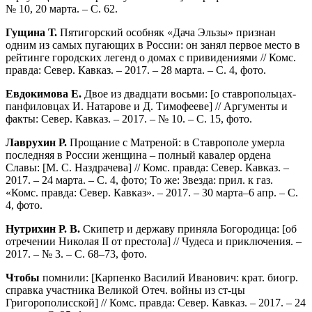
№ 10, 20 марта. – С. 62.
Гущина Т.
Пятигорский особняк «Дача Эльзы» признан
одним из самых пугающих в России: он занял первое место в
рейтинге городских легенд о домах с привидениями // Комс.
правда: Север. Кавказ. – 2017. – 28 марта. – С. 4, фото.
Евдокимова Е.
Двое из двадцати восьми: [о ставропольцах-
панфиловцах И. Натарове и Д. Тимофееве] // Аргументы и
факты: Север. Кавказ. – 2017. – № 10. – С. 15, фото.
Лаврухин Р.
Прощание с Матреной: в Ставрополе умерла
последняя в России женщина – полный кавалер ордена
Славы: [М. С. Наздрачева] // Комс. правда: Север. Кавказ. –
2017. – 24 марта. – С. 4, фото; То же: Звезда: прил. к газ.
«Комс. правда: Север. Кавказ». – 2017. – 30 марта–6 апр. – С.
4, фото.
Нутрихин Р. В.
Скипетр и державу приняла Богородица: [об
отречении Николая II от престола] // Чудеса и приключения. –
2017. – № 3. – С. 68–73, фото.
Чтобы
помнили: [Карпенко Василий Иванович: крат. биогр.
справка участника Великой Отеч. войны из ст-цы
Григорополисской] // Комс. правда: Север. Кавказ. – 2017. – 24