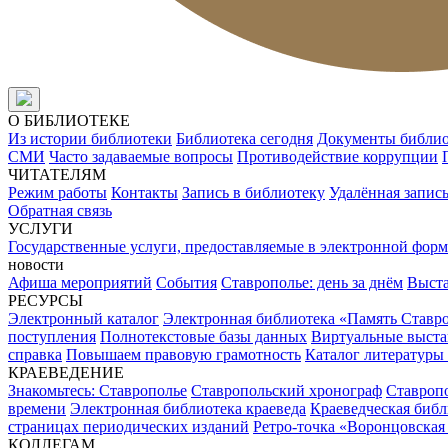
О БИБЛИОТЕКЕ
Из истории библиотеки
Библиотека сегодня
Документы библи
СМИ
Часто задаваемые вопросы
Противодействие коррупции
ЧИТАТЕЛЯМ
Режим работы
Контакты
Запись в библиотеку
Удалённая запис
Обратная связь
УСЛУГИ
Государственные услуги, предоставляемые в электронной форм
новости
Афиша мероприятий
События
Ставрополье: день за днём
Выст
РЕСУРСЫ
Электронный каталог
Электронная библиотека «Память Ставр
поступления
Полнотекстовые базы данных
Виртуальные выста
справка
Повышаем правовую грамотность
Каталог литературы
КРАЕВЕДЕНИЕ
Знакомьтесь: Ставрополье
Ставропольский хронограф
Ставропо
времени
Электронная библиотека краеведа
Краеведческая биб
страницах периодических изданий
Ретро-точка «Воронцовская
КОЛЛЕГАМ