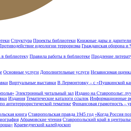
отеки
Структура
Проекты библиотеки
Книжные дары и дарители
Противодействие идеологии терроризма
Гражданская оборона и
ь в библиотеку
Правила работы в библиотеке
Продление литерат
е
Основные услуги
Дополнительные услуги
Независимая оценка
авки
Виртуальные выставки
В Лермонтовку – с «Пушкинской ка
ополья»
Электронный читальный зал
Издано на Ставрополье: лу
вки
Издания
Тематические каталоги ссылок
Информационные ре
 по антитеррористической тематике
Финансовая грамотность – у
льская книга
Ставропольская правда 1945 год
«Когда Россия по
лиография
Абрамовские чтения
Ставропольский край в централь
 роща»
Краеведческий калейдоскоп