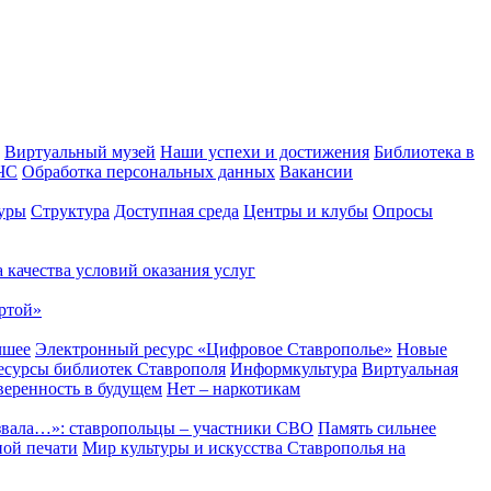
Виртуальный музей
Наши успехи и достижения
Библиотека в
 ЧС
Обработка персональных данных
Вакансии
уры
Структура
Доступная среда
Центры и клубы
Опросы
 качества условий оказания услуг
ртой»
чшее
Электронный ресурс «Цифровое Ставрополье»
Новые
сурсы библиотек Ставрополя
Информкультура
Виртуальная
веренность в будущем
Нет – наркотикам
звала…»: ставропольцы – участники СВО
Память сильнее
ной печати
Мир культуры и искусства Ставрополья на