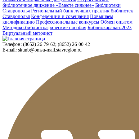
библиотечное движение «Вместе сильнее»
Библиотеки
Ставрополья
Региональный банк лучших практик библиотек
Ставрополья
Конференции и совещания
Повышаем
квалификацию
Профессиональные конкурсы
Обмен опытом
Методико-библиографические пособия
Библиокараван-2023
Виртуальный методист
Телефон:
(8652) 26-79-62; (8652) 26-00-42
E-mail:
skunb@omsu-mail.stavregion.ru