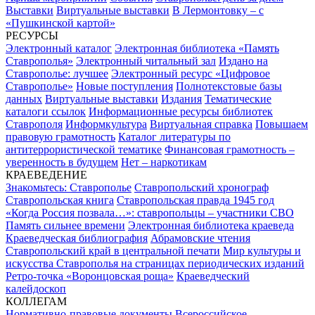
Выставки
Виртуальные выставки
В Лермонтовку – с
«Пушкинской картой»
РЕСУРСЫ
Электронный каталог
Электронная библиотека «Память
Ставрополья»
Электронный читальный зал
Издано на
Ставрополье: лучшее
Электронный ресурс «Цифровое
Ставрополье»
Новые поступления
Полнотекстовые базы
данных
Виртуальные выставки
Издания
Тематические
каталоги ссылок
Информационные ресурсы библиотек
Ставрополя
Информкультура
Виртуальная справка
Повышаем
правовую грамотность
Каталог литературы по
антитеррористической тематике
Финансовая грамотность –
уверенность в будущем
Нет – наркотикам
КРАЕВЕДЕНИЕ
Знакомьтесь: Ставрополье
Ставропольский хронограф
Ставропольская книга
Ставропольская правда 1945 год
«Когда Россия позвала…»: ставропольцы – участники СВО
Память сильнее времени
Электронная библиотека краеведа
Краеведческая библиография
Абрамовские чтения
Ставропольский край в центральной печати
Мир культуры и
искусства Ставрополья на страницах периодических изданий
Ретро-точка «Воронцовская роща»
Краеведческий
калейдоскоп
КОЛЛЕГАМ
Нормативно-правовые документы
Всероссийское