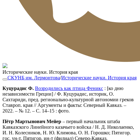
Исторические науки. История края
СКУНБ им. Лермонтова
/
Исторические науки. История края
Куцурадис Ф.
Возродились как птица Феникс
: [ко дню
независимости Греции] / Ф. Куцурадис, историк, О.
Сахтариди, пред. регионально-культурной автономии греков
Ставроп. края // Аргументы и факты: Северный Кавказ. –
2022. – № 12. – С. 14–15 : фото.
Пётр Мартынович Мейер
– первый начальник штаба
Кавказского Линейного казачьего войска / Н. Д. Николаенко,
И. Н. Колесников, Н. Ю. Климова, О. Н. Горошко; Пятигор.
гос. ун-т, Пятигор. ин-т (филиал) Северо-Кавказ.