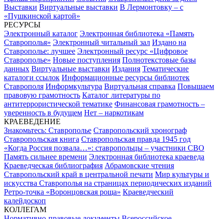
Выставки
Виртуальные выставки
В Лермонтовку – с
«Пушкинской картой»
РЕСУРСЫ
Электронный каталог
Электронная библиотека «Память
Ставрополья»
Электронный читальный зал
Издано на
Ставрополье: лучшее
Электронный ресурс «Цифровое
Ставрополье»
Новые поступления
Полнотекстовые базы
данных
Виртуальные выставки
Издания
Тематические
каталоги ссылок
Информационные ресурсы библиотек
Ставрополя
Информкультура
Виртуальная справка
Повышаем
правовую грамотность
Каталог литературы по
антитеррористической тематике
Финансовая грамотность –
уверенность в будущем
Нет – наркотикам
КРАЕВЕДЕНИЕ
Знакомьтесь: Ставрополье
Ставропольский хронограф
Ставропольская книга
Ставропольская правда 1945 год
«Когда Россия позвала…»: ставропольцы – участники СВО
Память сильнее времени
Электронная библиотека краеведа
Краеведческая библиография
Абрамовские чтения
Ставропольский край в центральной печати
Мир культуры и
искусства Ставрополья на страницах периодических изданий
Ретро-точка «Воронцовская роща»
Краеведческий
калейдоскоп
КОЛЛЕГАМ
Нормативно-правовые документы
Всероссийское