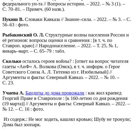
федерального ун-та // Вопросы истории. – 2022. – № 3 (1). –
С. 70–81. – Примеч. (60 назв.).
Пукиш В.
Словаки Кавказа // Знание–сила. – 2022. – № 3. – С.
56–63 : фото.
Рыбаковский О. Л.
Структурные волны населения России и
её регионов: вопросы оценки и сравнения : [в т. ч. по
Ставроп. краю] // Народонаселение. – 2022. – Т. 25, № 1,
январь–март. – С. 65–79 : табл.
Сколько
осталось героев войны? : [ответ на вопрос читателя
газеты «АиФ» А. Волкова (Омск), в т. ч. информ. о Герое
Советского Союза А. Л. Титенко из г. Изобильный] //
Аргументы и факты: Северный Кавказ. – 2022. – № 10. –
С. 23.
Учаева А.
Бандиты до дома провожали
: как жил краевед
Георгий Праве в Ставрополе : [к 160-летию со дня рождения
(19 марта)] // Аргументы и факты: Северный Кавказ. – 2022. –
№ 12. – С. 16 : фото.
Из содерж.: Не мог ходить, кашлял кровью; Шубу не тронули;
Дома был зоопарк.