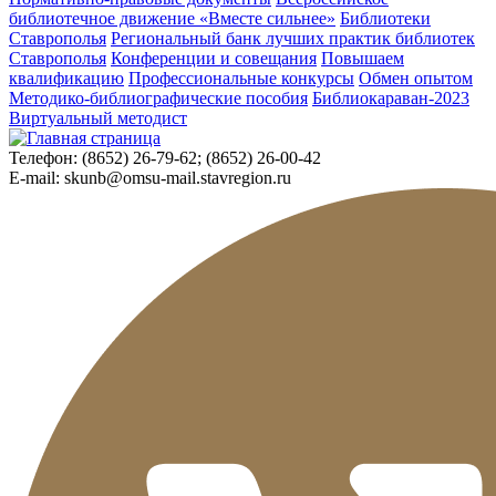
библиотечное движение «Вместе сильнее»
Библиотеки
Ставрополья
Региональный банк лучших практик библиотек
Ставрополья
Конференции и совещания
Повышаем
квалификацию
Профессиональные конкурсы
Обмен опытом
Методико-библиографические пособия
Библиокараван-2023
Виртуальный методист
Телефон:
(8652) 26-79-62; (8652) 26-00-42
E-mail:
skunb@omsu-mail.stavregion.ru