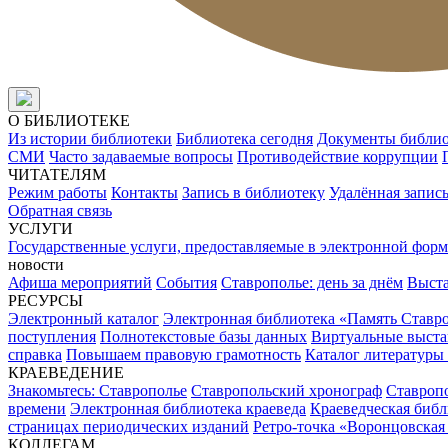
О БИБЛИОТЕКЕ
Из истории библиотеки
Библиотека сегодня
Документы библи
СМИ
Часто задаваемые вопросы
Противодействие коррупции
ЧИТАТЕЛЯМ
Режим работы
Контакты
Запись в библиотеку
Удалённая запис
Обратная связь
УСЛУГИ
Государственные услуги, предоставляемые в электронной форм
новости
Афиша мероприятий
События
Ставрополье: день за днём
Выст
РЕСУРСЫ
Электронный каталог
Электронная библиотека «Память Ставр
поступления
Полнотекстовые базы данных
Виртуальные выста
справка
Повышаем правовую грамотность
Каталог литературы
КРАЕВЕДЕНИЕ
Знакомьтесь: Ставрополье
Ставропольский хронограф
Ставропо
времени
Электронная библиотека краеведа
Краеведческая биб
страницах периодических изданий
Ретро-точка «Воронцовская
КОЛЛЕГАМ