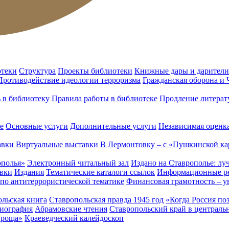
отеки
Структура
Проекты библиотеки
Книжные дары и дарители
Противодействие идеологии терроризма
Гражданская оборона и
ь в библиотеку
Правила работы в библиотеке
Продление литерат
е
Основные услуги
Дополнительные услуги
Независимая оценка
авки
Виртуальные выставки
В Лермонтовку – с «Пушкинской ка
ополья»
Электронный читальный зал
Издано на Ставрополье: лу
вки
Издания
Тематические каталоги ссылок
Информационные ре
 по антитеррористической тематике
Финансовая грамотность – у
льская книга
Ставропольская правда 1945 год
«Когда Россия по
лиография
Абрамовские чтения
Ставропольский край в централь
 роща»
Краеведческий калейдоскоп