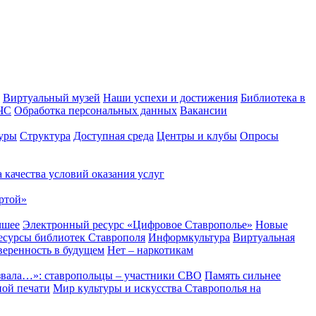
Виртуальный музей
Наши успехи и достижения
Библиотека в
 ЧС
Обработка персональных данных
Вакансии
уры
Структура
Доступная среда
Центры и клубы
Опросы
 качества условий оказания услуг
ртой»
чшее
Электронный ресурс «Цифровое Ставрополье»
Новые
сурсы библиотек Ставрополя
Информкультура
Виртуальная
веренность в будущем
Нет – наркотикам
звала…»: ставропольцы – участники СВО
Память сильнее
ной печати
Мир культуры и искусства Ставрополья на