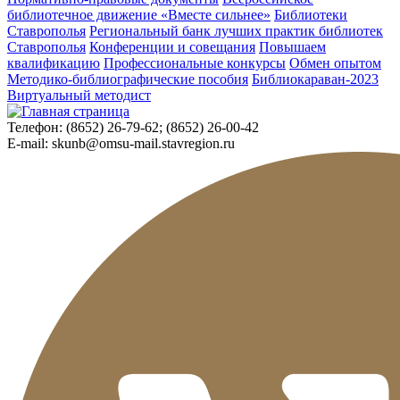
библиотечное движение «Вместе сильнее»
Библиотеки
Ставрополья
Региональный банк лучших практик библиотек
Ставрополья
Конференции и совещания
Повышаем
квалификацию
Профессиональные конкурсы
Обмен опытом
Методико-библиографические пособия
Библиокараван-2023
Виртуальный методист
Телефон:
(8652) 26-79-62; (8652) 26-00-42
E-mail:
skunb@omsu-mail.stavregion.ru