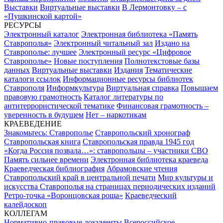
Выставки
Виртуальные выставки
В Лермонтовку – с
«Пушкинской картой»
РЕСУРСЫ
Электронный каталог
Электронная библиотека «Память
Ставрополья»
Электронный читальный зал
Издано на
Ставрополье: лучшее
Электронный ресурс «Цифровое
Ставрополье»
Новые поступления
Полнотекстовые базы
данных
Виртуальные выставки
Издания
Тематические
каталоги ссылок
Информационные ресурсы библиотек
Ставрополя
Информкультура
Виртуальная справка
Повышаем
правовую грамотность
Каталог литературы по
антитеррористической тематике
Финансовая грамотность –
уверенность в будущем
Нет – наркотикам
КРАЕВЕДЕНИЕ
Знакомьтесь: Ставрополье
Ставропольский хронограф
Ставропольская книга
Ставропольская правда 1945 год
«Когда Россия позвала…»: ставропольцы – участники СВО
Память сильнее времени
Электронная библиотека краеведа
Краеведческая библиография
Абрамовские чтения
Ставропольский край в центральной печати
Мир культуры и
искусства Ставрополья на страницах периодических изданий
Ретро-точка «Воронцовская роща»
Краеведческий
калейдоскоп
КОЛЛЕГАМ
Нормативно-правовые документы
Всероссийское