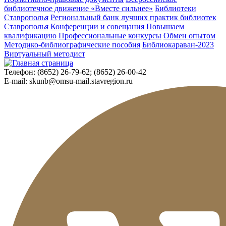
библиотечное движение «Вместе сильнее»
Библиотеки
Ставрополья
Региональный банк лучших практик библиотек
Ставрополья
Конференции и совещания
Повышаем
квалификацию
Профессиональные конкурсы
Обмен опытом
Методико-библиографические пособия
Библиокараван-2023
Виртуальный методист
Телефон:
(8652) 26-79-62; (8652) 26-00-42
E-mail:
skunb@omsu-mail.stavregion.ru