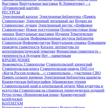
Выставки
Виртуальные выставки
В Лермонтовку – с
«Пушкинской картой»
РЕСУРСЫ
Электронный каталог
Электронная библиотека «Память
Ставрополья»
Электронный читальный зал
Издано на
Ставрополье: лучшее
Электронный ресурс «Цифровое
Ставрополье»
Новые поступления
Полнотекстовые базы
данных
Виртуальные выставки
Издания
Тематические
каталоги ссылок
Информационные ресурсы библиотек
Ставрополя
Информкультура
Виртуальная справка
Повышаем
правовую грамотность
Каталог литературы по
антитеррористической тематике
Финансовая грамотность –
уверенность в будущем
Нет – наркотикам
КРАЕВЕДЕНИЕ
Знакомьтесь: Ставрополье
Ставропольский хронограф
Ставропольская книга
Ставропольская правда 1945 год
«Когда Россия позвала…»: ставропольцы – участники СВО
Память сильнее времени
Электронная библиотека краеведа
Краеведческая библиография
Абрамовские чтения
Ставропольский край в центральной печати
Мир культуры и
искусства Ставрополья на страницах периодических изданий
Ретро-точка «Воронцовская роща»
Краеведческий
калейдоскоп
КОЛЛЕГАМ
Нормативно-правовые документы
Всероссийское