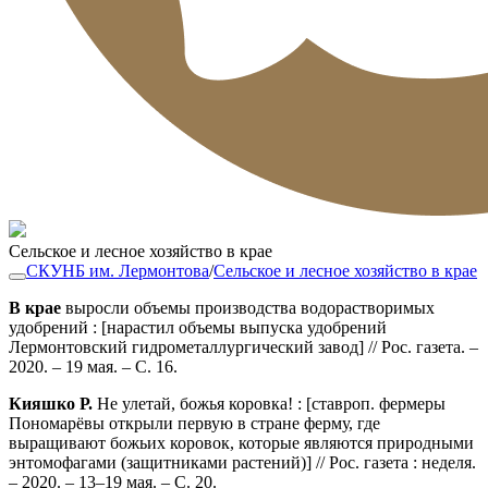
Сельское и лесное хозяйство в крае
СКУНБ им. Лермонтова
/
Сельское и лесное хозяйство в крае
В
крае
выросли объемы производства водорастворимых
удобрений : [нарастил объемы выпуска удобрений
Лермонтовский гидрометаллургический завод] // Рос. газета. –
2020. – 19 мая. – С. 16.
Кияшко Р.
Не улетай, божья коровка! : [ставроп. фермеры
Пономарёвы открыли первую в стране ферму, где
выращивают божьих коровок, которые являются природными
энтомофагами (защитниками растений)] // Рос. газета : неделя.
– 2020. – 13–19 мая. – С. 20.