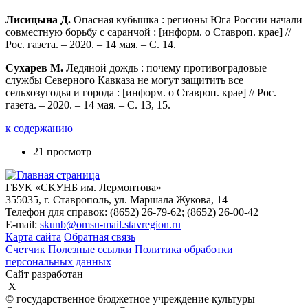
Лисицына Д.
Опасная кубышка : регионы Юга России начали
совместную борьбу с саранчой : [информ. о Ставроп. крае] //
Рос. газета. – 2020. – 14 мая. – С. 14.
Сухарев М.
Ледяной дождь : почему противоградовые
службы Северного Кавказа не могут защитить все
сельхозугодья и города : [информ. о Ставроп. крае] // Рос.
газета. – 2020. – 14 мая. – С. 13, 15.
к содержанию
21 просмотр
ГБУК «СКУНБ им. Лермонтова»
355035, г. Ставрополь, ул. Маршала Жукова, 14
Телефон для справок: (8652) 26-79-62; (8652) 26-00-42
E-mail:
skunb@omsu-mail.stavregion.ru
Карта сайта
Обратная связь
Счетчик
Полезные ссылки
Политика обработки
персональных данных
Сайт разработан
X
© государственное бюджетное учреждение культуры