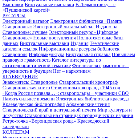
Выставки
Виртуальные выставки
В Лермонтовку – с
«Пушкинской картой»
РЕСУРСЫ
Электронный каталог
Электронная библиотека «Память
Ставрополья»
Электронный читальный зал
Издано на
Ставрополье: лучшее
Электронный ресурс «Цифровое
Ставрополье»
Новые поступления
Полнотекстовые базы
данных
Виртуальные выставки
Издания
Тематические
каталоги ссылок
Информационные ресурсы библиотек
Ставрополя
Информкультура
Виртуальная справка
Повышаем
правовую грамотность
Каталог литературы по
антитеррористической тематике
Финансовая грамотность –
уверенность в будущем
Нет – наркотикам
КРАЕВЕДЕНИЕ
Знакомьтесь: Ставрополье
Ставропольский хронограф
Ставропольская книга
Ставропольская правда 1945 год
«Когда Россия позвала…»: ставропольцы – участники СВО
Память сильнее времени
Электронная библиотека краеведа
Краеведческая библиография
Абрамовские чтения
Ставропольский край в центральной печати
Мир культуры и
искусства Ставрополья на страницах периодических изданий
Ретро-точка «Воронцовская роща»
Краеведческий
калейдоскоп
КОЛЛЕГАМ
Нормативно-правовые документы
Всероссийское