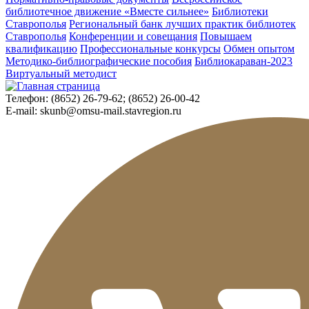
библиотечное движение «Вместе сильнее»
Библиотеки
Ставрополья
Региональный банк лучших практик библиотек
Ставрополья
Конференции и совещания
Повышаем
квалификацию
Профессиональные конкурсы
Обмен опытом
Методико-библиографические пособия
Библиокараван-2023
Виртуальный методист
Телефон:
(8652) 26-79-62; (8652) 26-00-42
E-mail:
skunb@omsu-mail.stavregion.ru