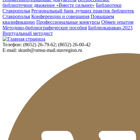
библиотечное движение «Вместе сильнее»
Библиотеки
Ставрополья
Региональный банк лучших практик библиотек
Ставрополья
Конференции и совещания
Повышаем
квалификацию
Профессиональные конкурсы
Обмен опытом
Методико-библиографические пособия
Библиокараван-2023
Виртуальный методист
Телефон:
(8652) 26-79-62; (8652) 26-00-42
E-mail:
skunb@omsu-mail.stavregion.ru