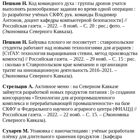
Пешков Н.
Код командного духа : группы дронов учатся
выполнять разнообразные задания во время одной операции :
[о разработке учёных СКФУ, рук. команды Владимир
Антонов, доцент кафедры компьютерной безопасности] //
Российская газета. – 2022. – 8 нояб. – С. 20 : рис.; фото. –
(Экономика Северного Кавказа).
Пешков Н.
Бабушка плохого не посоветует : ставропольские
студенты работают над новыми технологиями для аграриев :
[СтГАУ: технология выращивания стевии, метод производства
компоста] // Российская газета. – 2022. – 29 нояб. – С. 15 : рис.
: сколько в Ставропольском крае компании и организации
тратят на инновационную деятельность 2016–2021. –
(Экономика Северного Кавказа).
Стрельцов А.
Активное меню : на Северном Кавказе
займутся разработкой новых продуктов питания : [о создании
консорциума «Технологии для агропромышленного
комплекса и перерабатывающей промышленности» на базе
СКФУ и Федерального научного аграрного центра (ФНАЦ)] //
Российская газета. – 2022. – 22 нояб. – С. 15. – (Экономика
Северного Кавказа).
Сухарев М.
Упаковка с наночастицами : учёные разработали
плёнку для длительного хранения продуктов : [кафедра