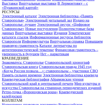
Выставки
Виртуальные выставки
В Лермонтовку – с
«Пушкинской картой»
РЕСУРСЫ
Электронный каталог
Электронная библиотека «Память
Ставрополья»
Электронный читальный зал
Издано на
Ставрополье: лучшее
Электронный ресурс «Цифровое
Ставрополье»
Новые поступления
Полнотекстовые базы
данных
Виртуальные выставки
Издания
Тематические
каталоги ссылок
Информационные ресурсы библиотек
Ставрополя
Информкультура
Виртуальная справка
Повышаем
правовую грамотность
Каталог литературы по
антитеррористической тематике
Финансовая грамотность –
уверенность в будущем
Нет – наркотикам
КРАЕВЕДЕНИЕ
Знакомьтесь: Ставрополье
Ставропольский хронограф
Ставропольская книга
Ставропольская правда 1945 год
«Когда Россия позвала…»: ставропольцы – участники СВО
Память сильнее времени
Электронная библиотека краеведа
Краеведческая библиография
Абрамовские чтения
Ставропольский край в центральной печати
Мир культуры и
искусства Ставрополья на страницах периодических изданий
Ретро-точка «Воронцовская роща»
Краеведческий
калейдоскоп
КОЛЛЕГАМ
Нормативно-правовые документы
Всероссийское