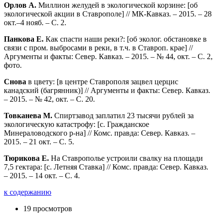
Орлов А.
Миллион желудей в экологической корзине: [об
экологической акции в Ставрополе] // МК-Кавказ. – 2015. – 28
окт.–4 нояб. – С. 2.
Панкова Е.
Как спасти наши реки?: [об эколог. обстановке в
связи с пром. выбросами в реки, в т.ч. в Ставроп. крае] //
Аргументы и факты: Север. Кавказ. – 2015. – № 44, окт. – С. 2,
фото.
Снова
в цвету: [в центре Ставрополя зацвел церцис
канадский (багрянник)] // Аргументы и факты: Север. Кавказ.
– 2015. – № 42, окт. – С. 20.
Товканева М.
Спиртзавод заплатил 23 тысячи рублей за
экологическую катастрофу: [с. Гражданское
Минераловодского р-на] // Комс. правда: Север. Кавказ. –
2015. – 21 окт. – С. 5.
Тюрикова Е.
На Ставрополье устроили свалку на площади
7,5 гектара: [с. Летняя Ставка] // Комс. правда: Север. Кавказ.
– 2015. – 14 окт. – С. 4.
к содержанию
19 просмотров