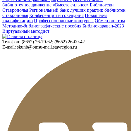
библиотечное движение «Вместе сильнее»
Библиотеки
Ставрополья
Региональный банк лучших практик библиотек
Ставрополья
Конференции и совещания
Повышаем
квалификацию
Профессиональные конкурсы
Обмен опытом
Методико-библиографические пособия
Библиокараван-2023
Виртуальный методист
Телефон:
(8652) 26-79-62; (8652) 26-00-42
E-mail:
skunb@omsu-mail.stavregion.ru