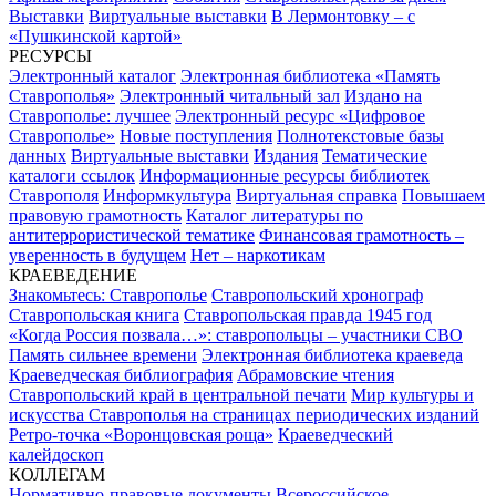
Выставки
Виртуальные выставки
В Лермонтовку – с
«Пушкинской картой»
РЕСУРСЫ
Электронный каталог
Электронная библиотека «Память
Ставрополья»
Электронный читальный зал
Издано на
Ставрополье: лучшее
Электронный ресурс «Цифровое
Ставрополье»
Новые поступления
Полнотекстовые базы
данных
Виртуальные выставки
Издания
Тематические
каталоги ссылок
Информационные ресурсы библиотек
Ставрополя
Информкультура
Виртуальная справка
Повышаем
правовую грамотность
Каталог литературы по
антитеррористической тематике
Финансовая грамотность –
уверенность в будущем
Нет – наркотикам
КРАЕВЕДЕНИЕ
Знакомьтесь: Ставрополье
Ставропольский хронограф
Ставропольская книга
Ставропольская правда 1945 год
«Когда Россия позвала…»: ставропольцы – участники СВО
Память сильнее времени
Электронная библиотека краеведа
Краеведческая библиография
Абрамовские чтения
Ставропольский край в центральной печати
Мир культуры и
искусства Ставрополья на страницах периодических изданий
Ретро-точка «Воронцовская роща»
Краеведческий
калейдоскоп
КОЛЛЕГАМ
Нормативно-правовые документы
Всероссийское