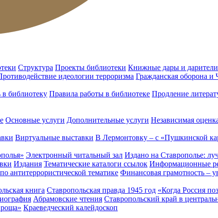
отеки
Структура
Проекты библиотеки
Книжные дары и дарители
Противодействие идеологии терроризма
Гражданская оборона и
ь в библиотеку
Правила работы в библиотеке
Продление литерат
е
Основные услуги
Дополнительные услуги
Независимая оценка
авки
Виртуальные выставки
В Лермонтовку – с «Пушкинской ка
ополья»
Электронный читальный зал
Издано на Ставрополье: лу
вки
Издания
Тематические каталоги ссылок
Информационные ре
 по антитеррористической тематике
Финансовая грамотность – у
льская книга
Ставропольская правда 1945 год
«Когда Россия по
лиография
Абрамовские чтения
Ставропольский край в централь
 роща»
Краеведческий калейдоскоп