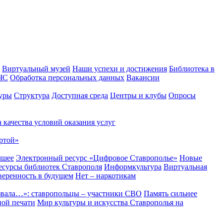
Виртуальный музей
Наши успехи и достижения
Библиотека в
 ЧС
Обработка персональных данных
Вакансии
уры
Структура
Доступная среда
Центры и клубы
Опросы
 качества условий оказания услуг
ртой»
чшее
Электронный ресурс «Цифровое Ставрополье»
Новые
сурсы библиотек Ставрополя
Информкультура
Виртуальная
веренность в будущем
Нет – наркотикам
звала…»: ставропольцы – участники СВО
Память сильнее
ной печати
Мир культуры и искусства Ставрополья на