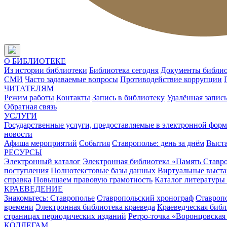
О БИБЛИОТЕКЕ
Из истории библиотеки
Библиотека сегодня
Документы библи
СМИ
Часто задаваемые вопросы
Противодействие коррупции
ЧИТАТЕЛЯМ
Режим работы
Контакты
Запись в библиотеку
Удалённая запис
Обратная связь
УСЛУГИ
Государственные услуги, предоставляемые в электронной форм
новости
Афиша мероприятий
События
Ставрополье: день за днём
Выст
РЕСУРСЫ
Электронный каталог
Электронная библиотека «Память Ставр
поступления
Полнотекстовые базы данных
Виртуальные выста
справка
Повышаем правовую грамотность
Каталог литературы
КРАЕВЕДЕНИЕ
Знакомьтесь: Ставрополье
Ставропольский хронограф
Ставропо
времени
Электронная библиотека краеведа
Краеведческая биб
страницах периодических изданий
Ретро-точка «Воронцовская
КОЛЛЕГАМ