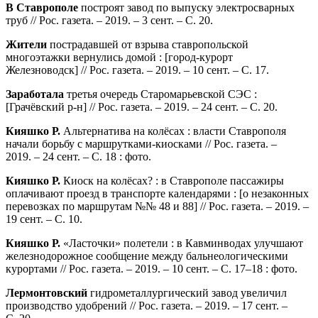
В Ставрополе
построят завод по выпуску электросварных
труб // Рос. газета. – 2019. – 3 сент. – С. 20.
Жители
пострадавшей от взрыва ставропольской
многоэтажки вернулись домой : [город-курорт
Железноводск] // Рос. газета. – 2019. – 10 сент. – С. 17.
Заработала
третья очередь Старомарьевской СЭС :
[Грачёвский р-н] // Рос. газета. – 2019. – 24 сент. – С. 20.
Кияшко Р.
Альтернатива на колёсах : власти Ставрополя
начали борьбу с маршрутками-киосками // Рос. газета. –
2019. – 24 сент. – С. 18 : фото.
Кияшко Р.
Киоск на колёсах? : в Ставрополе пассажиры
оплачивают проезд в транспорте календарями : [о незаконных
перевозках по маршрутам №№ 48 и 88] // Рос. газета. – 2019. –
19 сент. – С. 10.
Кияшко Р.
«Ласточки» полетели : в Кавминводах улучшают
железнодорожное сообщение между бальнеологическими
курортами // Рос. газета. – 2019. – 10 сент. – С. 17–18 : фото.
Лермонтовский
гидрометаллургический завод увеличил
производство удобрений // Рос. газета. – 2019. – 17 сент. –