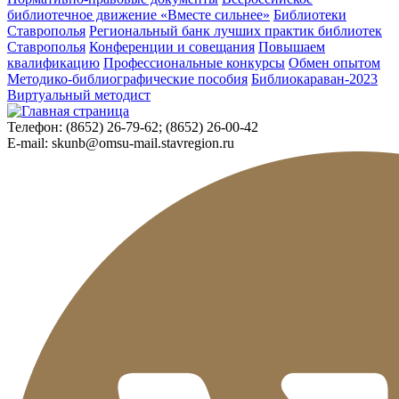
библиотечное движение «Вместе сильнее»
Библиотеки
Ставрополья
Региональный банк лучших практик библиотек
Ставрополья
Конференции и совещания
Повышаем
квалификацию
Профессиональные конкурсы
Обмен опытом
Методико-библиографические пособия
Библиокараван-2023
Виртуальный методист
Телефон:
(8652) 26-79-62; (8652) 26-00-42
E-mail:
skunb@omsu-mail.stavregion.ru