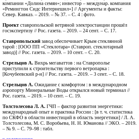
компании «Долина семян»; инвестор – междунар. компания
«Ремингтон Сидс Интернешнл»] // Аргументы и факты:
Север. Кавказ. – 2019. – № 37. – С. 4 : фото.
Проект
ставропольской ветряной электростанции прошёл
госэкспертизу // Рос. газета. – 2019. – 24 сент. – С. 17.
Ставропольский
завод обеспечивает Крым стеклянной
тарой : [ООО ПП «Стеклотара» (Ставроп. стеклотарный
завод)] // Рос. газета. – 2019. – 10 сент. – С. 20.
Стрельцов А.
Вихрь мегаваттов : на Ставрополье
приступили к строительству первого ветропарка :
[Кочубеевский р-н] // Рос. газета. – 2019. – 3 сент. – С. 18.
Стрельцов А.
Ожидание с комфортом : в международном
аэропорту Минеральные Воды открылся новый терминал //
Рос. газета. – 2019. – 10 сент. – С. 19.
Толстолесова Л. А.
ГЧП – фактор развития энергетики:
международный опыт и практика России : [в т. ч. статистика
по СКФО в области инвестиций в область энергетики] / Л. А.
Толстолесова, М. С. Воробьева, Н. Н. Юманова // ЭКО. – 2019.
– № 9. – С. 79–98 : табл.