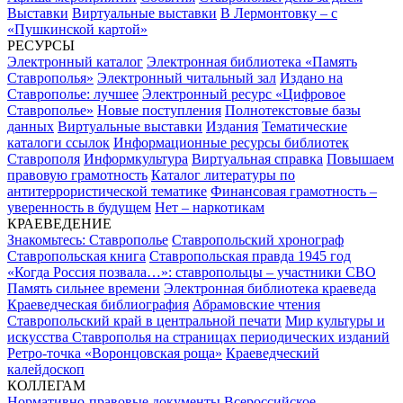
Выставки
Виртуальные выставки
В Лермонтовку – с
«Пушкинской картой»
РЕСУРСЫ
Электронный каталог
Электронная библиотека «Память
Ставрополья»
Электронный читальный зал
Издано на
Ставрополье: лучшее
Электронный ресурс «Цифровое
Ставрополье»
Новые поступления
Полнотекстовые базы
данных
Виртуальные выставки
Издания
Тематические
каталоги ссылок
Информационные ресурсы библиотек
Ставрополя
Информкультура
Виртуальная справка
Повышаем
правовую грамотность
Каталог литературы по
антитеррористической тематике
Финансовая грамотность –
уверенность в будущем
Нет – наркотикам
КРАЕВЕДЕНИЕ
Знакомьтесь: Ставрополье
Ставропольский хронограф
Ставропольская книга
Ставропольская правда 1945 год
«Когда Россия позвала…»: ставропольцы – участники СВО
Память сильнее времени
Электронная библиотека краеведа
Краеведческая библиография
Абрамовские чтения
Ставропольский край в центральной печати
Мир культуры и
искусства Ставрополья на страницах периодических изданий
Ретро-точка «Воронцовская роща»
Краеведческий
калейдоскоп
КОЛЛЕГАМ
Нормативно-правовые документы
Всероссийское