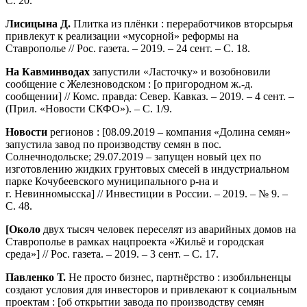
С. 20.
Лисицына Д.
Плитка из плёнки : переработчиков вторсырья
привлекут к реализации «мусорной» реформы на
Ставрополье // Рос. газета. – 2019. – 24 сент. – С. 18.
На Кавминводах
запустили «Ласточку» и возобновили
сообщение с Железноводском : [о пригородном ж.-д.
сообщении] // Комс. правда: Север. Кавказ. – 2019. – 4 сент. –
(Прил. «Новости СКФО»). – С. 1/9.
Новости
регионов : [08.09.2019 – компания «Долина семян»
запустила завод по производству семян в пос.
Солнечнодольске; 29.07.2019 – запущен новый цех по
изготовлению жидких грунтовых смесей в индустриальном
парке Кочубеевского муниципального р-на и
г. Невинномысска] // Инвестиции в России. – 2019. – № 9. –
C. 48.
[Около
двух тысяч человек переселят из аварийных домов на
Ставрополье в рамках нацпроекта «Жильё и городская
среда»] // Рос. газета. – 2019. – 3 сент. – С. 17.
Павленко Т.
Не просто бизнес, партнёрство : изобильненцы
создают условия для инвесторов и привлекают к социальным
проектам : [об открытии завода по производству семян