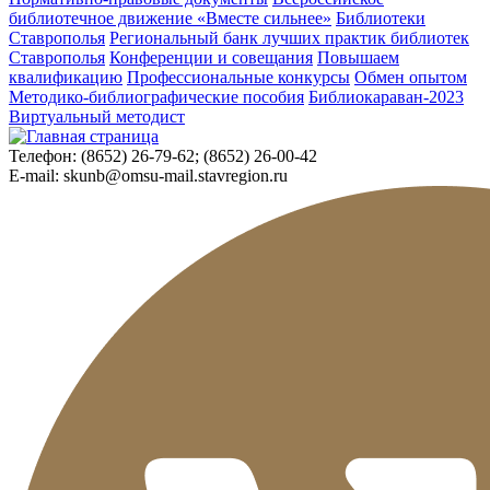
библиотечное движение «Вместе сильнее»
Библиотеки
Ставрополья
Региональный банк лучших практик библиотек
Ставрополья
Конференции и совещания
Повышаем
квалификацию
Профессиональные конкурсы
Обмен опытом
Методико-библиографические пособия
Библиокараван-2023
Виртуальный методист
Телефон:
(8652) 26-79-62; (8652) 26-00-42
E-mail:
skunb@omsu-mail.stavregion.ru