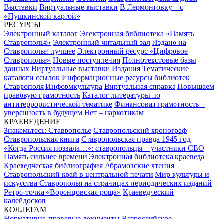
Выставки
Виртуальные выставки
В Лермонтовку – с
«Пушкинской картой»
РЕСУРСЫ
Электронный каталог
Электронная библиотека «Память
Ставрополья»
Электронный читальный зал
Издано на
Ставрополье: лучшее
Электронный ресурс «Цифровое
Ставрополье»
Новые поступления
Полнотекстовые базы
данных
Виртуальные выставки
Издания
Тематические
каталоги ссылок
Информационные ресурсы библиотек
Ставрополя
Информкультура
Виртуальная справка
Повышаем
правовую грамотность
Каталог литературы по
антитеррористической тематике
Финансовая грамотность –
уверенность в будущем
Нет – наркотикам
КРАЕВЕДЕНИЕ
Знакомьтесь: Ставрополье
Ставропольский хронограф
Ставропольская книга
Ставропольская правда 1945 год
«Когда Россия позвала…»: ставропольцы – участники СВО
Память сильнее времени
Электронная библиотека краеведа
Краеведческая библиография
Абрамовские чтения
Ставропольский край в центральной печати
Мир культуры и
искусства Ставрополья на страницах периодических изданий
Ретро-точка «Воронцовская роща»
Краеведческий
калейдоскоп
КОЛЛЕГАМ
Нормативно-правовые документы
Всероссийское