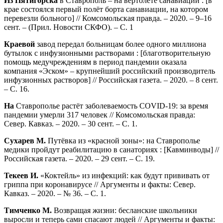
Из Пятигорска
в Ставрополь – на вертолёте санавиации : [в
крае состоялся первый полёт борта санавиации, на котором
перевезли больного] // Комсомольская правда. – 2020. – 9–16
сент. – (Прил. Новости СКФО). – С. 1
Краевой
завод передал больницам более одного миллиона
бутылок с инфузионными растворами : [благотворительную
помощь медучреждениям в период пандемии оказала
компания «Эском» – крупнейший российский производитель
инфузионных растворов] // Российская газета. – 2020. – 8 сент.
– С. 16.
На
Ставрополье растёт заболеваемость COVID-19: за время
пандемии умерли 317 человек // Комсомольская правда:
Север. Кавказ. – 2020. – 30 сент. – С. 1.
Сухарев М.
Путёвка из «красной зоны»: на Ставрополье
медики пройдут реабилитацию в санаториях : [Кавминводы] //
Российская газета. – 2020. – 29 сент. – С. 19.
Текеев И.
«Коктейль» из инфекций: как будут прививать от
гриппа при коронавирусе // Аргументы и факты: Север.
Кавказ. – 2020. – № 36. – С. 1.
Тимченко М.
Возвращая жизни: бесланские школьники
выросли и теперь сами спасают людей // Аргументы и факты: