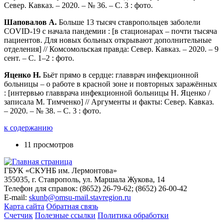
Север. Кавказ. – 2020. – № 36. – С. 3 : фото.
Шаповалов А.
Больше 13 тысяч ставропольцев заболели
COVID-19 с начала пандемии : [в стационарах – почти тысяча
пациентов. Для новых больных открывают дополнительные
отделения] // Комсомольская правда: Север. Кавказ. – 2020. – 9
сент. – С. 1–2 : фото.
Яценко Н.
Бьёт прямо в сердце: главврач инфекционной
больницы – о работе в красной зоне и повторных заражённых
: [интервью главврача инфекционной больницы Н. Яценко /
записала М. Тимченко] // Аргументы и факты: Север. Кавказ.
– 2020. – № 38. – С. 3 : фото.
к содержанию
11 просмотров
ГБУК «СКУНБ им. Лермонтова»
355035, г. Ставрополь, ул. Маршала Жукова, 14
Телефон для справок: (8652) 26-79-62; (8652) 26-00-42
E-mail:
skunb@omsu-mail.stavregion.ru
Карта сайта
Обратная связь
Счетчик
Полезные ссылки
Политика обработки