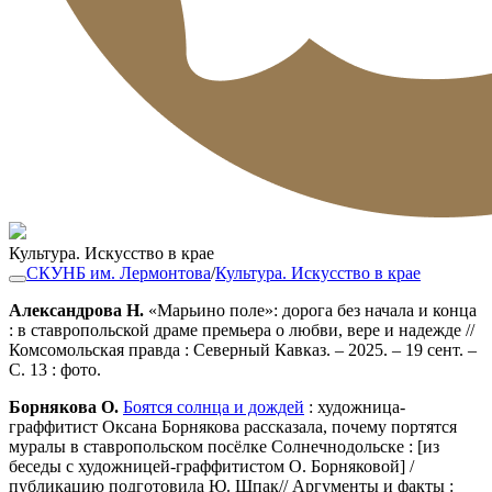
Культура. Искусство в крае
СКУНБ им. Лермонтова
/
Культура. Искусство в крае
Александрова Н.
«Марьино поле»: дорога без начала и конца
: в ставропольской драме премьера о любви, вере и надежде //
Комсомольская правда : Северный Кавказ. – 2025. – 19 сент. –
С. 13 : фото.
Борнякова О.
Боятся солнца и дождей
: художница-
граффитист Оксана Борнякова рассказала, почему портятся
муралы в ставропольском посёлке Солнечнодольске : [из
беседы с художницей-граффитистом О. Борняковой] /
публикацию подготовила Ю. Шпак// Аргументы и факты :