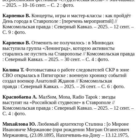
– 2025. – 10–16 сент. – С. 2 : фото.
Карпенко В.
Концерты, игры и мастер-классы : как пройдёт
День города в Ставрополе : [перечень мероприятий] //
Комсомольская правда : Северный Кавказ. – 2025. – 12 сент. –
С. 9 : фото.
Карпенко В.
Отменить не получилось : в Минводах
выступила группа «Ленинград», которую активисты
старались не пустить на Ставрополье // Комсомольская правда
: Северный Кавказ. – 2025. – 30 сент. – С. 4 : фото.
Колина Т.
Фотовыставка о работе следователей СКР в зоне
СВО открылась в Пятигорске : военную хронику событий
создал военкор Анатолий Жданов // Комсомольская
правда : Северный Кавказ. – 2025. – 26 сент. – С. 6 : фото.
Краснобаева А.
МалSим, Mona, Radio Tapok : звезды
выступят на «Российской студвесне» в Ставрополе //
Комсомольская правда : Северный Кавказ. – 2025. – 12 сент. –
С. 4 : фото.
Михайлова Ю.
Любимый архитектор Сталина : [о Мироне
Ивановиче Мержанове (при рождении Мигран Оганесович
Мержанянц, (23.09.1895, Нахичевань-на-Дону – 13.12.1975,