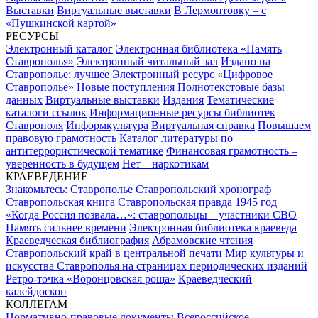
Выставки
Виртуальные выставки
В Лермонтовку – с
«Пушкинской картой»
РЕСУРСЫ
Электронный каталог
Электронная библиотека «Память
Ставрополья»
Электронный читальный зал
Издано на
Ставрополье: лучшее
Электронный ресурс «Цифровое
Ставрополье»
Новые поступления
Полнотекстовые базы
данных
Виртуальные выставки
Издания
Тематические
каталоги ссылок
Информационные ресурсы библиотек
Ставрополя
Информкультура
Виртуальная справка
Повышаем
правовую грамотность
Каталог литературы по
антитеррористической тематике
Финансовая грамотность –
уверенность в будущем
Нет – наркотикам
КРАЕВЕДЕНИЕ
Знакомьтесь: Ставрополье
Ставропольский хронограф
Ставропольская книга
Ставропольская правда 1945 год
«Когда Россия позвала…»: ставропольцы – участники СВО
Память сильнее времени
Электронная библиотека краеведа
Краеведческая библиография
Абрамовские чтения
Ставропольский край в центральной печати
Мир культуры и
искусства Ставрополья на страницах периодических изданий
Ретро-точка «Воронцовская роща»
Краеведческий
калейдоскоп
КОЛЛЕГАМ
Нормативно-правовые документы
Всероссийское