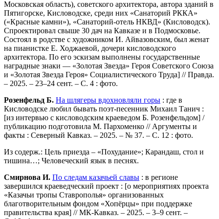
Московская область), советского архитектора, автора зданий в
Пятигорске, Кисловодске, среди них «Санаторий РККА»
(«Красные камни»), «Санаторий-отель НКВД» (Кисловодск).
Спроектировал свыше 30 дач на Кавказе и в Подмосковье.
Состоял в родстве с художником И. Айвазовским, был женат
на пианистке Е. Ходжаевой, дочери кисловодского
архитектора. По его эскизам выполнены государственные
наградные знаки — «Золотая Звезда» Героя Советского Союза
и «Золотая Звезда Героя» Социалистического Труда] // Правда.
– 2025. – 23–24 сент. – С. 4 : фото.
Розенфельд Б.
На шлягеры вдохновляли горы
: где в
Кисловодске любил бывать поэт-песенник Михаил Танич :
[из интервью с кисловодским краеведом Б. Розенфельдом] /
публикацию подготовила М. Пархоменко // Аргументы и
факты : Северный Кавказ. – 2025. – № 37. – С. 12 : фото.
Из содерж.: Цель приезда – «Похудание»; Карандаш, стол и
тишина…; Человеческий язык в песнях.
Смирнова И.
По следам казачьей славы
: в регионе
завершился краеведческий проект : [о мероприятиях проекта
«Казачьи тропы Ставрополья» организованных
благотворительным фондом «Хопёрцы» при поддержке
правительства края] // МК-Кавказ. – 2025. – 3–9 сент. –