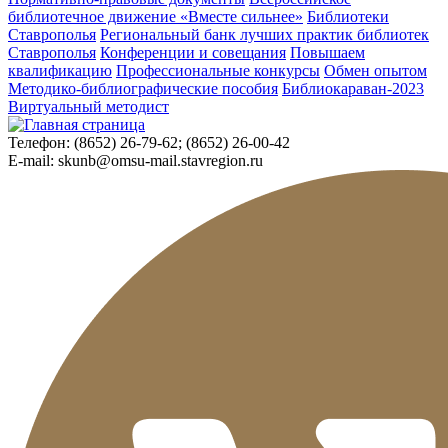
библиотечное движение «Вместе сильнее»
Библиотеки
Ставрополья
Региональный банк лучших практик библиотек
Ставрополья
Конференции и совещания
Повышаем
квалификацию
Профессиональные конкурсы
Обмен опытом
Методико-библиографические пособия
Библиокараван-2023
Виртуальный методист
Телефон:
(8652) 26-79-62; (8652) 26-00-42
E-mail:
skunb@omsu-mail.stavregion.ru