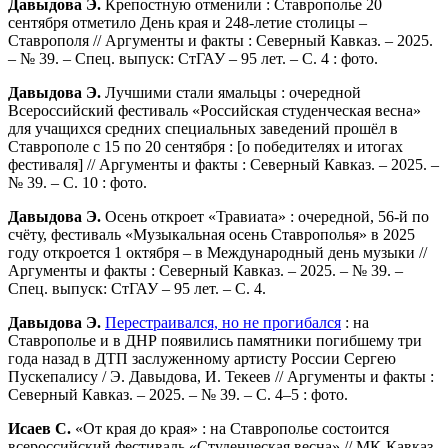
Давыдова Э.
Крепостную отменили : Ставрополье 20
сентября отметило День края и 248-летие столицы –
Ставрополя // Аргументы и факты : Северный Кавказ. – 2025.
– № 39. – Спец. выпуск: СтГАУ – 95 лет. – С. 4 : фото.
Давыдова Э.
Лучшими стали ямальцы : очередной
Всероссийский фестиваль «Российская студенческая весна»
для учащихся средних специальных заведений прошёл в
Ставрополе с 15 по 20 сентября : [о победителях и итогах
фестиваля] // Аргументы и факты : Северный Кавказ. – 2025. –
№ 39. – С. 10 : фото.
Давыдова Э.
Осень откроет «Травиата» : очередной, 56-й по
счёту, фестиваль «Музыкальная осень Ставрополья» в 2025
году откроется 1 октября – в Международный день музыки //
Аргументы и факты : Северный Кавказ. – 2025. – № 39. –
Спец. выпуск: СтГАУ – 95 лет. – С. 4.
Давыдова Э.
Перестраивался, но не прогибался
: на
Ставрополье и в ДНР появились памятники погибшему три
года назад в ДТП заслуженному артисту России Сергею
Пускепалису / Э. Давыдова, И. Текеев // Аргументы и факты :
Северный Кавказ. – 2025. – № 39. – С. 4–5 : фото.
Исаев С.
«От края до края» : на Ставрополье состоится
всероссийский фестиваль «Студенческая весна» // МК-Кавказ.