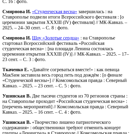
С. 16 : фото.
Смирнова И.
«Студенческая весна»
завершилась : на
Ставрополье подвели итоги Всероссийского фестиваля : [о
церемонии закрытия XXXIII (IV) фестиваля] // МК-Кавказ. –
2025. – 24–30 сент. – С. 8 : фото.
Смирнова И.
Шоу «Золотые сердца»
: на Ставрополье
стартовал Всероссийский фестиваль «Российская
студенческая весна» : [на площади Ленина состоялась
церемония открытия XXXIII (IV)] // МК-Кавказ. – 2025. – 17–
23 сент. – С. 3 : фото.
Ткаченко Е.
«Давайте согреваться вместе!» : как певица
МакSим заставила весь город петь под дождём : [о финале
«Студенческой весны»] // Комсомольская правда : Северный
Кавказ. – 2025. – 23 сент. – С. 5 : фото.
Ушинская В.
Две тысячи студентов из 70 регионов страны :
на Ставрополье проходит «Российская студенческая весна» :
[перечень мероприятий] // Комсомольская правда : Северный
Кавказ. – 2025. – 16 сент. – С. 4 : фото.
Ушинская В.
«Творчество лишено патриотического
содержания» : общественники требуют отменить концерт
группы «Ленинград» в Ставрополе // Комсомольская правда :