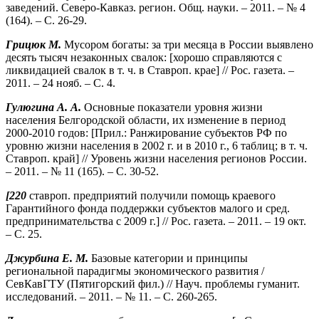
заведений. Северо-Кавказ. регион. Общ. науки. – 2011. – № 4
(164). – С. 26-29.
Грицюк М.
Мусором богаты: за три месяца в России выявлено
десять тысяч незаконных свалок: [хорошо справляются с
ликвидацией свалок в т. ч. в Ставроп. крае] // Рос. газета. –
2011. – 24 нояб. – С. 4.
Гулюгина А. А.
Основные показатели уровня жизни
населения Белгородской области, их изменение в период
2000-2010 годов: [Прил.: Ранжирование субъектов РФ по
уровню жизни населения в 2002 г. и в 2010 г., 6 таблиц; в т. ч.
Ставроп. край] // Уровень жизни населения регионов России.
– 2011. – № 11 (165). – С. 30-52.
[220
ставроп. предприятий получили помощь краевого
Гарантийного фонда поддержки субъектов малого и сред.
предпринимательства с 2009 г.] // Рос. газета. – 2011. – 19 окт.
– С. 25.
Джурбина Е. М.
Базовые категории и принципы
региональной парадигмы экономического развития /
СевКавГТУ (Пятигорский фил.) // Науч. проблемы гуманит.
исследований. – 2011. – № 11. – С. 260-265.