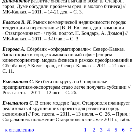
Динамичное
развитие бизнеса выгодно всем: [в Ставроп.
город. Думе обсудили проблемы сред. и молого бизнеса] //
МК-Кавказ. – 2011. – 14-21 дек. – С. 3.
Евлахов В. И.
Рынок коммерческой недвижимости города:
тенденции и перспективы: [В. И. Евлахов, дир. компании
«Ставпроминвест» / публ. подгот. Н. Бондарь, А. Дюмон] //
МК-Кавказ. – 2011. – 3-10 авг. – С. 3.
Егорова А.
Сбербанк «отформатировали»: Северо-Кавказ.
банк открыл в городе химиков новый офис: [соврем.
клиентоориентир. модель бизнеса в рамках преобразований в
Сбербанке] // Комс. правда: Север. Кавказ. – 2011. – 21 окт. –
С. 11.
Емельянова С.
Без бега по кругу: на Ставрополье
предприятиям-экспортерам стало легче получать субсидии //
Рос. газета. – 2011. – 12 окт. – С. 26.
Емельянова С.
В стиле модерн: [адм. Ставрополя планирует
реализовать 4 крупнейших проекта для развития город.
экономики] // Рос. газета. – 2011. – 13 июля. – С. 26. – Прил.:
Соц.-эконом. положение Ставрополя в янв.-мае 2011 г., табл.
к оглавлению
1
2
3
4
5
6
7