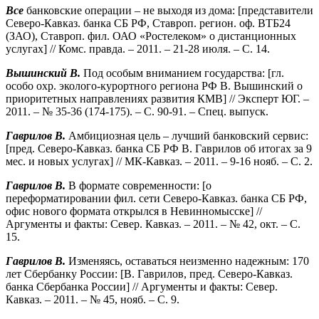
Все
банковские операции – не выходя из дома: [представители
Северо-Кавказ. банка СБ РФ, Ставроп. регион. оф. ВТБ24
(ЗАО), Ставроп. фил. ОАО «Ростелеком» о дистанционных
услугах] // Комс. правда. – 2011. – 21-28 июля. – С. 14.
Вышинский В.
Под особым вниманием государства: [гл.
особо охр. эколого-курортного региона РФ В. Вышинский о
приоритетных направлениях развития КМВ] // Эксперт ЮГ. –
2011. – № 35-36 (174-175). – С. 90-91. – Спец. выпуск.
Гаврилов В.
Амбициозная цель – лучший банковский сервис:
[пред. Северо-Кавказ. банка СБ РФ В. Гаврилов об итогах за 9
мес. и новых услугах] // МК-Кавказ. – 2011. – 9-16 нояб. – С. 2.
Гаврилов В.
В формате современности: [о
переформатировании фил. сети Северо-Кавказ. банка СБ РФ,
офис нового формата открылся в Невинномысске] //
Аргументы и факты: Север. Кавказ. – 2011. – № 42, окт. – С.
15.
Гаврилов В.
Изменяясь, оставаться неизменно надежным: 170
лет Сбербанку России: [В. Гаврилов, пред. Северо-Кавказ.
банка Сбербанка России] // Аргументы и факты: Север.
Кавказ. – 2011. – № 45, нояб. – С. 9.