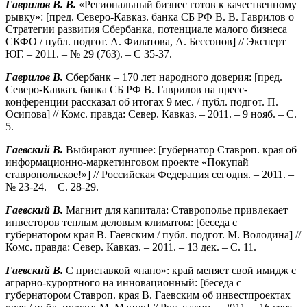
Гаврилов В. В.
«Региональный бизнес готов к качественному
рывку»: [пред. Северо-Кавказ. банка СБ РФ В. В. Гаврилов о
Стратегии развития Сбербанка, потенциале малого бизнеса
СКФО / публ. подгот. А. Филатова, А. Бессонов] // Эксперт
ЮГ. – 2011. – № 29 (763). – С 35-37.
Гаврилов В.
Сбербанк – 170 лет народного доверия: [пред.
Северо-Кавказ. банка СБ РФ В. Гаврилов на пресс-
конференции рассказал об итогах 9 мес. / публ. подгот. П.
Осипова] // Комс. правда: Север. Кавказ. – 2011. – 9 нояб. – С.
5.
Гаевский В.
Выбирают лучшее: [губернатор Ставроп. края об
информационно-маркетинговом проекте «Покупай
ставропольское!»] // Российская Федерация сегодня. – 2011. –
№ 23-24. – С. 28-29.
Гаевский В.
Магнит для капитала: Ставрополье привлекает
инвесторов теплым деловым климатом: [беседа с
губернатором края В. Гаевским / публ. подгот. М. Володина] //
Комс. правда: Север. Кавказ. – 2011. – 13 дек. – С. 11.
Гаевский В.
С приставкой «нано»: край меняет свой имидж с
аграрно-курортного на инновационный: [беседа с
губернатором Ставроп. края В. Гаевским об инвестпроектах