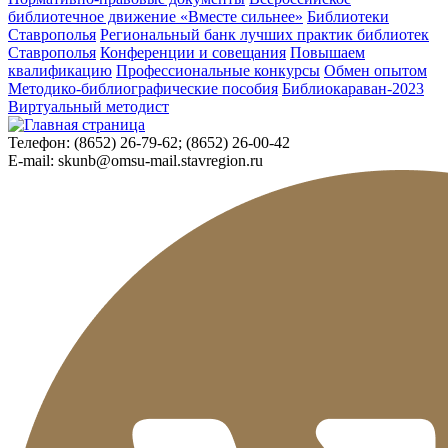
библиотечное движение «Вместе сильнее»
Библиотеки
Ставрополья
Региональный банк лучших практик библиотек
Ставрополья
Конференции и совещания
Повышаем
квалификацию
Профессиональные конкурсы
Обмен опытом
Методико-библиографические пособия
Библиокараван-2023
Виртуальный методист
Телефон:
(8652) 26-79-62; (8652) 26-00-42
E-mail:
skunb@omsu-mail.stavregion.ru