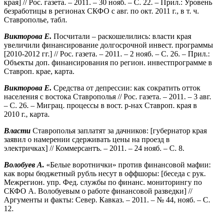
края] // Рос. газета. – 2011. – 30 нояб. – С. 22. – Прил.: Уровень
безработицы в регионах СКФО с авг. по окт. 2011 г., в т. ч.
Ставрополье, табл.
Викторова Е.
Посчитали – раскошелились: власти края
увеличили финансирование долгосрочной инвест. программы
[2010-2012 гг.] // Рос. газета. – 2011. – 2 нояб. – С. 26. – Прил.:
Объекты доп. финансирования по регион. инвестпрограмме в
Ставроп. крае, карта.
Викторова Е.
Средства от депрессии: как сократить отток
населения с востока Ставрополья // Рос. газета. – 2011. – 3 авг.
– С. 26. – Миграц. процессы в вост. р-нах Ставроп. края в
2010 г., карта.
Власти
Ставрополья заплатят за дачников: [губернатор края
заявил о намерении сдерживать цены на проезд в
электричках] // Коммерсантъ. – 2011. – 24 нояб. – С. 8.
Волобуев А.
«Белые воротнички» против финансовой мафии:
как воры бюджетный рубль несут в оффшоры: [беседа с рук.
Межрегион. упр. Фед. службы по финанс. мониторингу по
СКФО А. Волобуевым о работе финансовой разведки] //
Аргументы и факты: Север. Кавказ. – 2011. – № 44, нояб. – С.
12.