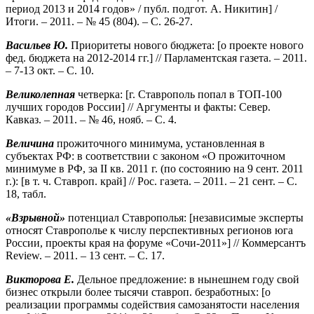
период 2013 и 2014 годов» / публ. подгот. А. Никитин] /
Итоги. – 2011. – № 45 (804). – С. 26-27.
Васильев Ю.
Приоритеты нового бюджета: [о проекте нового
фед. бюджета на 2012-2014 гг.] // Парламентская газета. – 2011.
– 7-13 окт. – С. 10.
Великолепная
четверка: [г. Ставрополь попал в ТОП-100
лучших городов России] // Аргументы и факты: Север.
Кавказ. – 2011. – № 46, нояб. – С. 4.
Величина
прожиточного минимума, установленная в
субъектах РФ: в соответствии с законом «О прожиточном
минимуме в РФ, за II кв. 2011 г. (по состоянию на 9 сент. 2011
г.): [в т. ч. Ставроп. край] // Рос. газета. – 2011. – 21 сент. – С.
18, табл.
«Взрывной»
потенциал Ставрополья: [независимые эксперты
относят Ставрополье к числу перспективных регионов юга
России, проекты края на форуме «Сочи-2011»] // Коммерсантъ
Review. – 2011. – 13 сент. – С. 17.
Викторова Е.
Дельное предложение: в нынешнем году свой
бизнес открыли более тысячи ставроп. безработных: [о
реализации программы содействия самозанятости населения