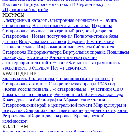
Выставки
Виртуальные выставки
В Лермонтовку – с
«Пушкинской картой»
РЕСУРСЫ
Электронный каталог
Электронная библиотека «Память
Ставрополья»
Электронный читальный зал
Издано на
Ставрополье: лучшее
Электронный ресурс «Цифровое
Ставрополье»
Новые поступления
Полнотекстовые базы
данных
Виртуальные выставки
Издания
Тематические
каталоги ссылок
Информационные ресурсы библиотек
Ставрополя
Информкультура
Виртуальная справка
Повышаем
правовую грамотность
Каталог литературы по
антитеррористической тематике
Финансовая грамотность –
уверенность в будущем
Нет – наркотикам
КРАЕВЕДЕНИЕ
Знакомьтесь: Ставрополье
Ставропольский хронограф
Ставропольская книга
Ставропольская правда 1945 год
«Когда Россия позвала…»: ставропольцы – участники СВО
Память сильнее времени
Электронная библиотека краеведа
Краеведческая библиография
Абрамовские чтения
Ставропольский край в центральной печати
Мир культуры и
искусства Ставрополья на страницах периодических изданий
Ретро-точка «Воронцовская роща»
Краеведческий
калейдоскоп
КОЛЛЕГАМ
Нормативно-правовые документы
Всероссийское