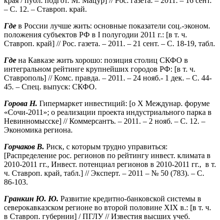
края / публ. подгот. М. Мацур] // Рос. газета. – 2011. – 16 сент.
– С. 12. – Ставроп. край.
Где
в России лучше жить: основные показатели соц.-эконом.
положения субъектов РФ в I полугодии 2011 г.: [в т. ч.
Ставроп. край] // Рос. газета. – 2011. – 21 сент. – С. 18-19, табл.
Где
на Кавказе жить хорошо: позиция столиц СКФО в
интегральном рейтинге крупнейших городов РФ: [в т. ч.
Ставрополь] // Комс. правда. – 2011. – 24 нояб.- 1 дек. – С. 44-
45. – Спец. выпуск: СКФО.
Горова Н.
Гипермаркет инвестиций: [о X Междунар. форуме
«Сочи-2011»; о реализации проекта индустриального парка в
Невинномысске] // Коммерсантъ. – 2011. – 2 нояб. – С. 12. –
Экономика региона.
Горчаков В.
Риск, с которым трудно управиться:
[Распределение рос. регионов по рейтингу инвест. климата в
2010-2011 гг., Инвест. потенциал регионов в 2010-2011 гг., в т.
ч. Ставроп. край, табл.] // Эксперт. – 2011 – № 50 (783). – С.
86-103.
Гранкин Ю. Ю.
Развитие кредитно-банковской системы в
северокавказском регионе во второй половине XIX в.: [в т. ч.
в Ставроп. губернии] / ПГЛУ // Известия высших учеб.