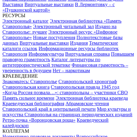
Выставки
Виртуальные выставки
В Лермонтовку – с
«Пушкинской картой»
РЕСУРСЫ
Электронный каталог
Электронная библиотека «Память
Ставрополья»
Электронный читальный зал
Издано на
Ставрополье: лучшее
Электронный ресурс «Цифровое
Ставрополье»
Новые поступления
Полнотекстовые базы
данных
Виртуальные выставки
Издания
Тематические
каталоги ссылок
Информационные ресурсы библиотек
Ставрополя
Информкультура
Виртуальная справка
Повышаем
правовую грамотность
Каталог литературы по
антитеррористической тематике
Финансовая грамотность –
уверенность в будущем
Нет – наркотикам
КРАЕВЕДЕНИЕ
Знакомьтесь: Ставрополье
Ставропольский хронограф
Ставропольская книга
Ставропольская правда 1945 год
«Когда Россия позвала…»: ставропольцы – участники СВО
Память сильнее времени
Электронная библиотека краеведа
Краеведческая библиография
Абрамовские чтения
Ставропольский край в центральной печати
Мир культуры и
искусства Ставрополья на страницах периодических изданий
Ретро-точка «Воронцовская роща»
Краеведческий
калейдоскоп
КОЛЛЕГАМ
Нормативно-правовые документы
Всероссийское