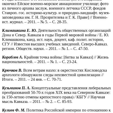
окончил Ейское военно-морское авиационное училище; фото
из личного архива заслуж. военного летчика СССР, фондов
Ставроп. гос. историко-культур. и природно-ландшафт. музея-
заповедника им. Г. Н. Прозрителева и Г. К. Праве] // Военно-
ист. журнал. – 2011. – № 5. – С. 28-35.
Климашкина Е. Ю.
Деятельность общественных организаций
Дона и Север. Кавказа в годы Первой мировой войны / Е. Ю.
Климашкина, канд. ист. наук, доцент, каф. полит. истории,
СГУ // Известия высших учебных заведений. Северо-Кавказ.
регион. Обществ. науки. – 2011. – № 1. – С. 47-50.
Кораблев А.
Крайняя точка войны: [битва за Кавказ] // Жизнь
национальностей. – 2011. – № 1. – С. 23-24.
Крючков В.
Всем ветрам назло: в окрестностях Кисловодска
археологи обнаружили следы неизвестной цивилизации //
Итоги. – 2011. – 24 янв. – С. 70-71.
Кузьминов П. А.
Концептуальные представления либеральных
преобразований 50-70-х годов XIX века на Северном Кавказе:
(к 150-летию отмены крепостного права) / КБГУ // Научная
мысль Кавказа. – 2011. – № 2. – С. 85-93.
Кулиев Ф. М.
Политика Российской империи по отношению к