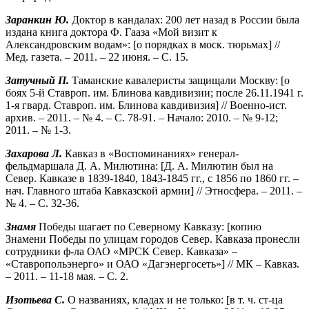
Заранкин Ю.
Доктор в кандалах: 200 лет назад в России была
издана книга доктора Ф. Гааза «Мой визит к
Александровским водам»: [о порядках в моск. тюрьмах] //
Мед. газета. – 2011. – 22 июня. – С. 15.
Затучный П.
Таманские кавалеристы защищали Москву: [о
боях 5-й Ставроп. им. Блинова кавдивизии; после 26.11.1941 г.
1-я гвард. Ставроп. им. Блинова кавдивизия] // Военно-ист.
архив. – 2011. – № 4. – С. 78-91. – Начало: 2010. – № 9-12;
2011. – № 1-3.
Захарова Л.
Кавказ в «Воспоминаниях» генерал-
фельдмаршала Д. А. Милютина: [Д. А. Милютин был на
Север. Кавказе в 1839-1840, 1843-1845 гг., с 1856 по 1860 гг. –
нач. Главного штаба Кавказской армии] // Этносфера. – 2011. –
№ 4. – С. 32-36.
Знамя
Победы шагает по Северному Кавказу: [копию
Знамени Победы по улицам городов Север. Кавказа пронесли
сотрудники ф-ла ОАО «МРСК Север. Кавказа» –
«Ставропольэнерго» и ОАО «Дагэнергосеть»] // МК – Кавказ.
– 2011. – 11-18 мая. – С. 2.
Изотьева С.
О названиях, кладах и не только: [в т. ч. ст-ца