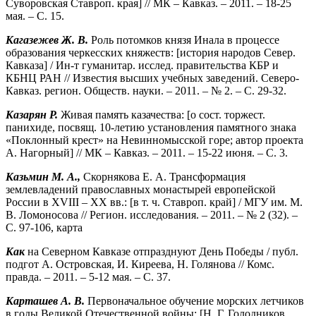
Суворовская Ставроп. края] // МК – Кавказ. – 2011. – 18-25
мая. – С. 15.
Кагазежев Ж. В.
Роль потомков князя Инала в процессе
образования черкесских княжеств: [история народов Север.
Кавказа] / Ин-т гуманитар. исслед. правительства КБР и
КБНЦ РАН // Известия высших учебных заведений. Северо-
Кавказ. регион. Обществ. науки. – 2011. – № 2. – С. 29-32.
Казарян Р.
Живая память казачества: [о сост. торжест.
панихиде, посвящ. 10-летию установления памятного знака
«Поклонный крест» на Невинномысской горе; автор проекта
А. Нагорный] // МК – Кавказ. – 2011. – 15-22 июня. – С. 3.
Казьмин М. А.,
Скорнякова Е. А. Трансформация
землевладений православных монастырей европейской
России в XVIII – XX вв.: [в т. ч. Ставроп. край] / МГУ им. М.
В. Ломоносова // Регион. исследования. – 2011. – № 2 (32). –
С. 97-106, карта
Как
на Северном Кавказе отпразднуют День Победы / публ.
подгот А. Островская, И. Киреева, Н. Голянова // Комс.
правда. – 2011. – 5-12 мая. – С. 37.
Карташев А.
В.
Первоначальное обучение морских летчиков
в годы Великой Отечественной войны: [Н. Г. Голодников