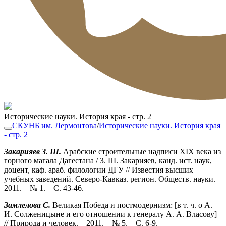
Исторические науки. История края - стр. 2
СКУНБ им. Лермонтова
/
Исторические науки. История края
- стр. 2
Закарияев З. Ш.
Арабские строительные надписи XIX века из
горного магала Дагестана / З. Ш. Закарияев, канд. ист. наук,
доцент, каф. араб. филологии ДГУ // Известия высших
учебных заведений. Северо-Кавказ. регион. Обществ. науки. –
2011. – № 1. – С. 43-46.
Замлелова С.
Великая Победа и постмодернизм: [в т. ч. о А.
И. Солженицыне и его отношении к генералу А. А. Власову]
// Природа и человек. – 2011. – № 5. – С. 6-9.