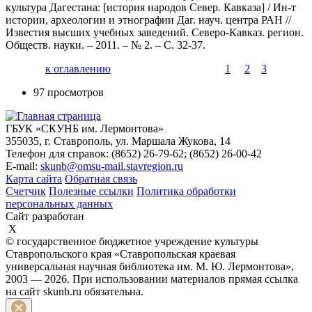
культура Дагестана: [история народов Север. Кавказа] / Ин-т
истории, археологии и этнографии Даг. науч. центра РАН //
Известия высших учебных заведений. Северо-Кавказ. регион.
Обществ. науки. – 2011. – № 2. – С. 32-37.
к оглавлению
1
2
3
97 просмотров
ГБУК «СКУНБ им. Лермонтова»
355035, г. Ставрополь, ул. Маршала Жукова, 14
Телефон для справок: (8652) 26-79-62; (8652) 26-00-42
E-mail:
skunb@omsu-mail.stavregion.ru
Карта сайта
Обратная связь
Счетчик
Полезные ссылки
Политика обработки
персональных данных
Сайт разработан
X
© государственное бюджетное учреждение культуры
Ставропольского края «Ставропольская краевая
универсальная научная библиотека им. М. Ю. Лермонтова»,
2003 — 2026. При использовании материалов прямая ссылка
на сайт skunb.ru обязательна.