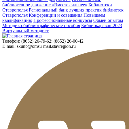
библиотечное движение «Вместе сильнее»
Библиотеки
Ставрополья
Региональный банк лучших практик библиотек
Ставрополья
Конференции и совещания
Повышаем
квалификацию
Профессиональные конкурсы
Обмен опытом
Методико-библиографические пособия
Библиокараван-2023
Виртуальный методист
Телефон:
(8652) 26-79-62; (8652) 26-00-42
E-mail:
skunb@omsu-mail.stavregion.ru