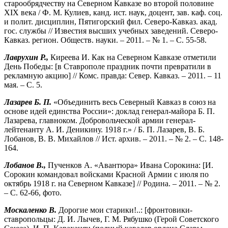
старообрядчеству на Северном Кавказе во второй половине
XIX века / Ф. М. Кулиев, канд. ист. наук, доцент, зав. каф. соц.
и полит. дисциплин, Пятигорский фил. Северо-Кавказ. акад.
гос. службы // Известия высших учебных заведений. Северо-
Кавказ. регион. Обществ. науки. – 2011. – № 1. – С. 55-58.
Лаврухин Р.,
Киреева И. Как на Северном Кавказе отметили
День Победы: [в Ставрополе праздник почти превратили в
рекламную акцию] // Комс. правда: Север. Кавказ. – 2011. – 11
мая. – С. 5.
Лазарев Б. П.
«Объединить весь Северный Кавказ в союз на
основе идей единства России»: доклад генерал-майора Б. П.
Лазарева, главноком. Добровольческой армии генерал-
лейтенанту А. И. Деникину. 1918 г.» / Б. П. Лазарев, В. Б.
Лобанов, В. В. Михайлов // Ист. архив. – 2011. – № 2. – С. 148-
164.
Лобанов В.,
Пученков А. «Авантюра» Ивана Сорокина: [И.
Сорокин командовал войсками Красной Армии с июля по
октябрь 1918 г. на Северном Кавказе] // Родина. – 2011. – № 2.
– С. 62-66, фото.
Москаленко В.
Дорогие мои старики!..: [фронтовики-
ставропольцы: Д. И. Лычев, Г. М. Рябушко (Герой Советского