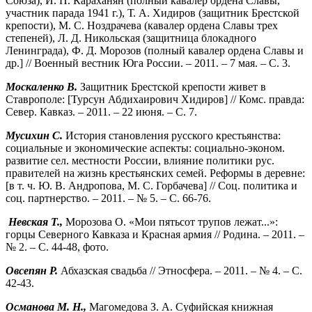
Союза), И. П. Караханян (полный кавалер ордена Славы,
участник парада 1941 г.), Т. А. Хидиров (защитник Брестской
крепости), М. С. Ноздрачева (кавалер ордена Славы трех
степеней), Л. Д. Никольская (защитница блокадного
Ленинграда), Ф. Д. Морозов (полный кавалер ордена Славы и
др.] // Военный вестник Юга России. – 2011. – 7 мая. – С. 3.
Москаленко В.
Защитник Брестской крепости живет в
Ставрополе: [Турсун Абдихаирович Хидиров] // Комс. правда:
Север. Кавказ. – 2011. – 22 июня. – С. 7.
Мусихин С.
История становления русского крестьянства:
социальные и экономические аспекты: социально-эконом.
развитие сел. местности России, влияние политики рус.
правителей на жизнь крестьянских семей. Реформы в деревне:
[в т. ч. Ю. В. Андропова, М. С. Горбачева] // Соц. политика и
соц. партнерство. – 2011. – № 5. – С. 66-76.
Невская Т.,
Морозова О. «Мои пятьсот трупов лежат...»:
горцы Северного Кавказа и Красная армия // Родина. – 2011. –
№ 2. – С. 44-48, фото.
Овсепян Р.
Абхазская свадьба // Этносфера. – 2011. – № 4. – С.
42-43.
Османова М. Н.,
Магомедова З. А. Суфийская книжная